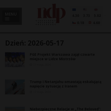
MENU
4.30
3.73
5.02
0.18
4.60
Dzień:
2026-05-17
PGE Projekt Warszawa zajął czwarte
i
miejsce w Lidze Mistrzów
17 maja, 2026
l
Trump i Netanjahu omawiają eskalującą
napięcie sytuację z Iranem
17 maja, 2026
Niebezpieczne Relacje w „The Beloved”: