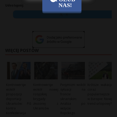
NAS!
Udostępnij:
X
WIĘCEJ POSTÓW
Kontrowersje
Kontrowersje
Pesymizm wokół
Krótsze wakacje
wokół
wokół nowej
sytuacji na
coraz
propozycji
rosyjskiej
froncie
popularniejsze
deportacji
brygady
ukraińskim:
w Europie: Nowy
Ukraińców: PiS
złożonej z
Analiza po
trend urlopowy?
kontra
Ukraińców
wizycie
Konfederacja
Röpckego