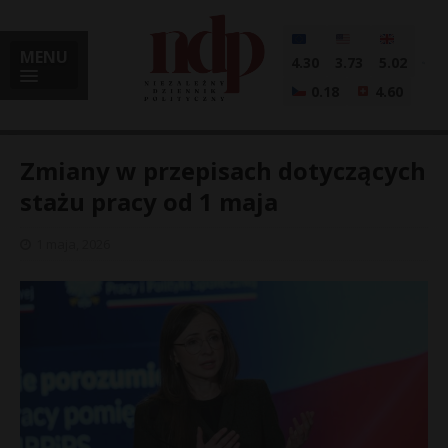
MENU
4.30
3.73
5.02
0.18
4.60
Zmiany w przepisach dotyczących
stażu pracy od 1 maja
i
1 maja, 2026
l