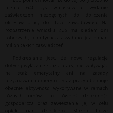
P
niemal 640 tys. wniosków o wydanie
zaświadczeń niezbędnych do doliczenia
okresów pracy do stażu zawodowego. Na
rozpatrzenie wniosku ZUS ma siedem dni
E
roboczych, a dotychczas wydano już ponad
milion takich zaświadczeń.
i
l
Podkreślanie jest, że nowe regulacje
dotyczą wyłącznie stażu pracy, nie wpływając
na staż emerytalny ani na zasady
przyznawania emerytur. Staż pracy obejmuje
*
*
obecnie aktywności wykonywane w ramach
*
różnych umów, jak również działalność
gospodarczą oraz zawieszenie jej w celu
opieki nad dzieckiem. Można także