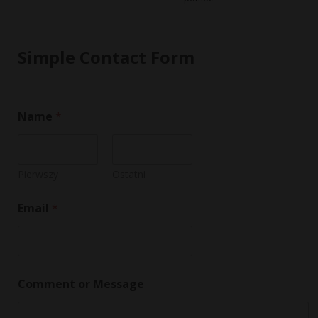
Simple Contact Form
o
Name
*
r
*
M
e
s
Pierwszy
Ostatni
s
a
Email
*
g
e
Comment or Message