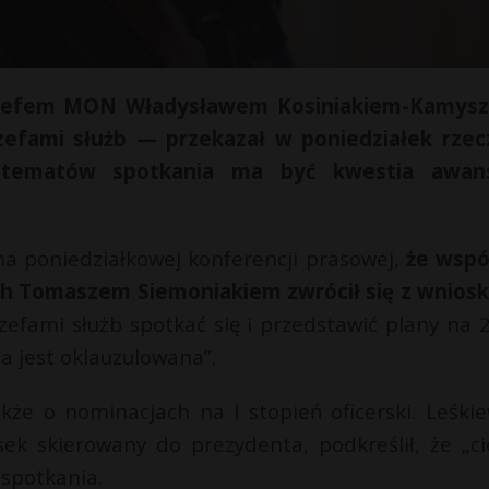
 szefem MON Władysławem Kosiniakiem-Kamys
fami służb — przekazał w poniedziałek rzec
z tematów spotkania ma być kwestia awan
a poniedziałkowej konferencji prasowej,
że wspó
ch Tomaszem Siemoniakiem zwrócił się z wnios
zefami służb spotkać się i przedstawić plany na 
ja jest oklauzulowana”.
że o nominacjach na I stopień oficerski. Leśkie
ek skierowany do prezydenta, podkreślił, że „ci
spotkania.