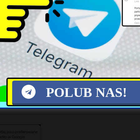
dmówiono udzielenia istotnych informacji dotyczą
rezydenta podczas posiedzenia Kolegium ds. s
szefami służb — to właśnie na nich miały zo
Polski; miały też zapaść decyzje dotyczące nomin
 Rafał Leśkiewicz oświadczył, że prezydent pode
dzie mógł spotkać się z szefami służb.
POLUB NAS!
X