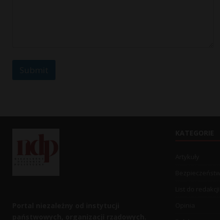
Submit
KATEGORIE
Artykuły
Bezpieczeńst
List do redakcji
Portal niezależny od instytucji
Opinia
państwowych, organizacji rządowych.