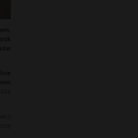
zem,
znik
sów
lnie
kiem
2026
wicz
eszy