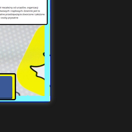
cych
łużb
stać
acji
jmie