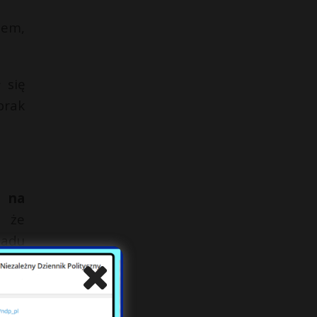
zem,
 się
brak
e na
, że
iadu
nych