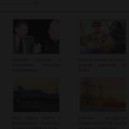
Niezwykłe anegdoty z
Rosjanie stawiają na drony –
prezydentury Aleksandra
przyszłe zagrożenie dla
Kwaśniewskiego
Polski?
Rosja oskarża Zachód o
Problemy energetyczne
prowokację po incydencie z
Europy podczas fali upałów:
dronem na lotnisku w Lipsku
wyzwania i rozwiązania