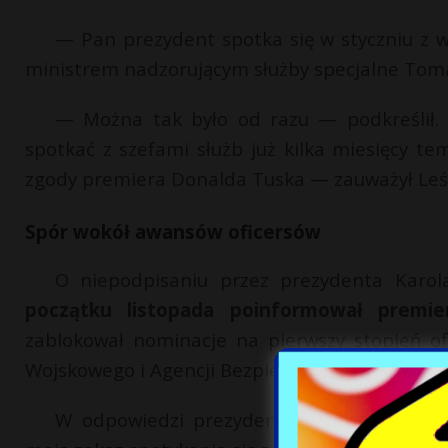
— Pan prezydent spotka się w styczniu z
ministrem nadzorującym służby specjalne Toma
— Można tak było od razu — podkreślił. 
spotkać z szefami służb już kilka miesięcy t
zgody premiera Donalda Tuska — zauważył Leśk
Spór wokół awansów oficersów
O niepodpisaniu przez prezydenta Karo
początku listopada poinformował premie
zablokował nominacje na pierwszy stopień of
Wojskowego i Agencji Bezpieczeństwa Wewnętr
W odpowiedzi prezydent Nawrocki stwierdz