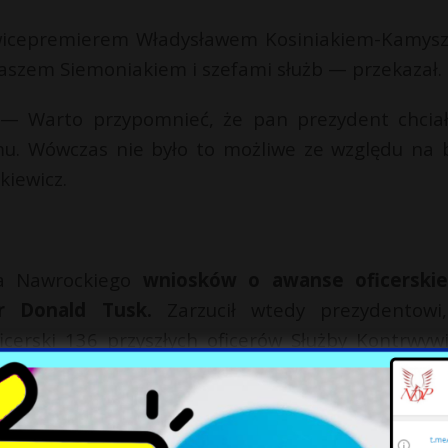
 wicepremierem Władysławem Kosiniakiem-Kamys
szem Siemoniakiem i szefami służb — przekazał.
— Warto przypomnieć, że pan prezydent chciał
emu. Wówczas nie było to możliwe ze względu na 
iewicz.
la Nawrockiego
wniosków o awanse oficerski
r Donald Tusk.
Zarzucił wtedy prezydentowi
icerski 136 przyszłych oficerów Służby Kontrwyw
znego.
ił, że decyzją premiera szefowie służb specjal