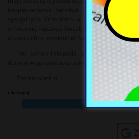
mają zakaz spotykania się z prezydentem. — O
bezpieczeństwa państwa przedstawicielowi p
specjalnych. Odwołano 4 moje spotkania z 
omówione kluczowe kwestie dla bezpieczeństwa 
oficerskich — powiedział Nawrocki.
Pod koniec listopada rzecznik Nawrockiego
decyzje w sprawie awansów oficerskich, jeśli bę
Źródło: onet.pl
Udostępnij: