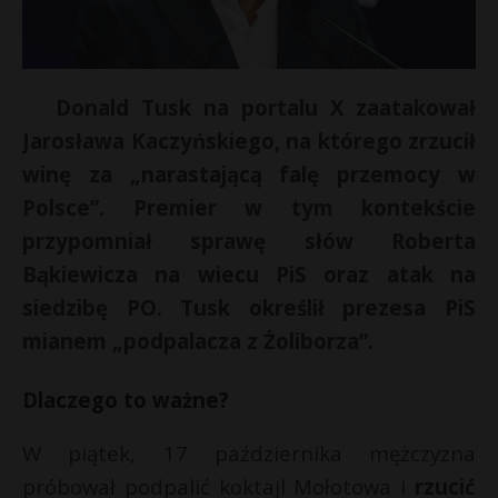
Donald Tusk na portalu X zaatakował
Jarosława Kaczyńskiego, na którego zrzucił
winę za „narastającą falę przemocy w
Polsce”. Premier w tym kontekście
przypomniał sprawę słów Roberta
Bąkiewicza na wiecu PiS oraz atak na
siedzibę PO. Tusk określił prezesa PiS
mianem „podpalacza z Żoliborza”.
s
s
Dlaczego to ważne?
W piątek, 17 października mężczyzna
E
próbował podpalić koktajl Mołotowa i
rzucić