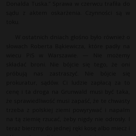
t
Donalda Tuska.” Sprawa w czerwcu trafiła do
sądu z aktem oskarżenia. Czynności są w
r
toku.
s
s
W ostatnich dniach głośno było również o
słowach Roberta Bąkiewicza, które padły na
wiecu PiS w Warszawie. — Nie możemy
składać broni. Nie bójcie się tego, że oni
próbują nas zastraszyć. Nie bójcie się
prokuratur, sądów. Ci ludzie zapłacą za to
cenę i ta droga na Grunwald musi być taka,
że sprawiedliwość musi zapaść, że te chwasty
trzeba z polskiej ziemi powyrywać i napalm
na tą ziemię rzucać, żeby nigdy nie odrosły. I
teraz bierzmy do jednej ręki kosę albo miecz i