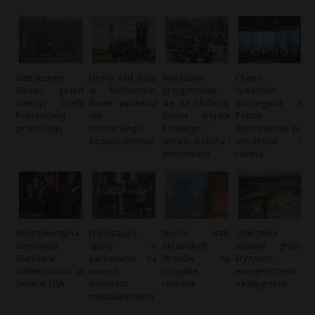
Ostrzeżenie
Drony nad bazą
Warszawa
Chaos
Europy przed
w Mechernich:
przygotowuje
systemów
aneksją Osetii
Nowe wyzwania
się na obchody
ostrzegania w
Południowej
dla
Święta Wojska
Polsce:
przez Rosję
niemieckiego
Polskiego:
Kontrowersje po
bezpieczeństwa
zmiany w ruchu i
incydencie z
komunikacji
rakietą
Kontrowersyjna
Narastające
Nocne ataki
Uderzenia
nominacja
spory o
ukraińskich
upałów grożą
Blanche’a
parkowanie na
dronów na
kryzysem
zatwierdzona w
nowych
rosyjskie
energetycznym
Senacie USA
osiedlach
rafinerie
na Węgrzech
mieszkaniowych