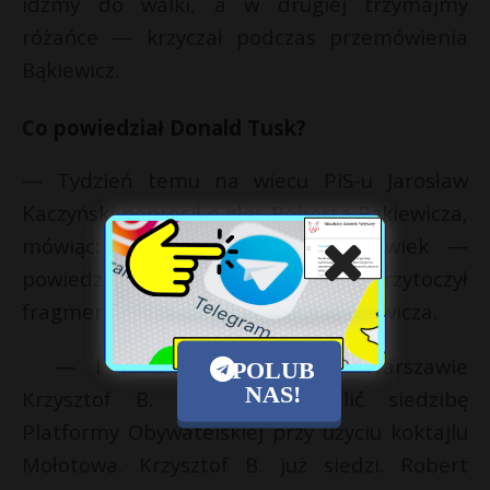
idźmy do walki, a w drugiej trzymajmy
różańce — krzyczał podczas przemówienia
Bąkiewicz.
Co powiedział Donald Tusk?
— Tydzień temu na wiecu PiS-u Jarosław
Kaczyński poprosił o głos Roberta Bąkiewicza,
mówiąc: to dzielny i mądry człowiek —
powiedział Donald Tusk, po czym przytoczył
fragment wystąpienia Roberta Bąkiewicza.
— I kilka dni później w Warszawie
POLUB
NAS!
Krzysztof B. usiłował podpalić siedzibę
Platformy Obywatelskiej przy użyciu koktajlu
Mołotowa. Krzysztof B. już siedzi. Robert