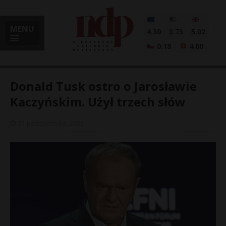
MENU
4.30
3.73
5.02
0.18
4.60
Donald Tusk ostro o Jarosławie
Kaczyńskim. Użył trzech słów
i
21 października, 2025
l