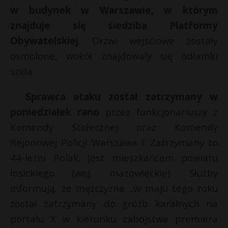
w budynek w Warszawie, w którym
P
i
znajduje się siedziba Platformy
l
*
Obywatelskiej
. Drzwi wejściowe zostały
osmolone, wokół znajdowały się odłamki
E
szkła.
Sprawca ataku został zatrzymany w
i
l
poniedziałek rano
przez funkcjonariuszy z
Komendy Stołecznej oraz Komendy
Rejonowej Policji Warszawa I. Zatrzymany to
44-letni Polak. Jest mieszkańcem powiatu
łosickiego (woj. mazowieckie). Służby
informują, że mężczyzna „w maju tego roku
został zatrzymany do gróźb karalnych na
portalu X w kierunku zabójstwa premiera