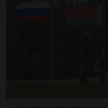
Histeria wojenna, sianie zamętu, szumu inf