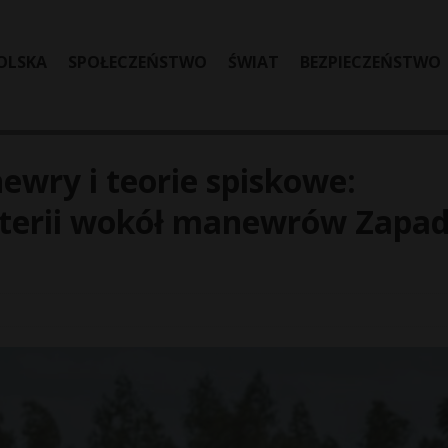
OLSKA
SPOŁECZEŃSTWO
ŚWIAT
BEZPIECZEŃSTWO
wry i teorie spiskowe:
histerii wokół manewrów Zapad