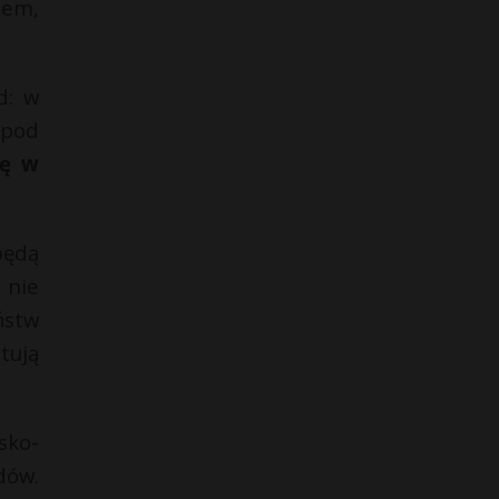
jem,
d: w
 pod
ię w
będą
 nie
ństw
tują
sko-
dów.