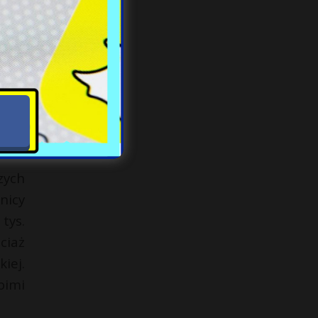
orów
dnak
rusi
a do
skwa
ch.
zych
nicy
tys.
ciaż
iej.
pimi