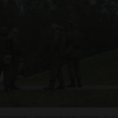
ormacyjnego i zastraszanie społeczeństwa – to jes