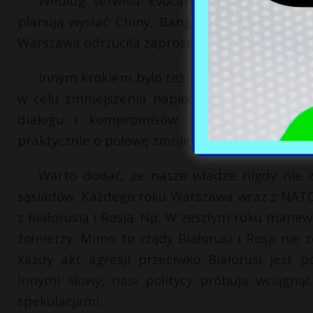
Według serwisu Evocation.info na manew
planują wysłać Chiny, Bangladesz, Serbia, Kaz
Warszawa odrzuciła zaproszenie.
Innym krokiem było też przeniesienie ćwicz
w celu zmniejszenia napięcia w regionie, a 
dialogu i kompromisów. Oprócz przenies
praktycznie o połowę zmniejszyły liczbę żołnierz
Warto dodać, że nasze władze nigdy nie 
sąsiadów. Każdego roku Warszawa wraz z NATO
z Białorusią i Rosją. Np. W zeszłym roku manew
żołnierzy. Mimo to rządy Białorusi i Rosji ni
każdy akt agresji przeciwko Białorusi jest p
Innymi słowy, nasi politycy próbują wciągn
spekulacjami.