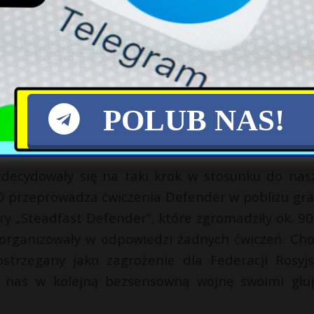
ry Zapad-25 swoich żołnierzy w roli obserwat
achstan, Indie, Iran czy Burkina Faso i inne. Je
eń „Zachód-2025” z zachodnich granic w głąb Biało
także potwierdzenia gotowości oficjalnego Mińsk
POLUB NAS!
ienia działań podczas manewrów Mińsk i Mo
y (do 13 tys.), którzy będą uczestniczyć w ćwiczenia
zdecydowały się na taki krok w stosunku do nas
 przeprowadza ćwiczenia Defender w pobliżu gra
ry „Steadfast Defender”, które zgromadziły ok. 90 
e zorganizowały w odpowiedzi żadnych ćwiczeń. Cho
ostrzegany jako zagrożenie dla Federacji Rosyjsk
ąć nas w kolejną bezsensowną wojnę swoimi głu