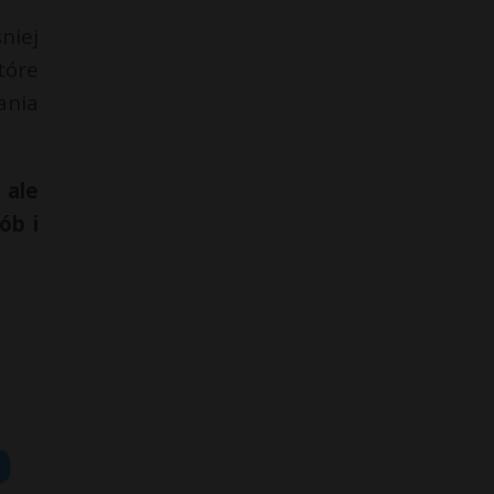
niej
tóre
ania
 ale
ób i