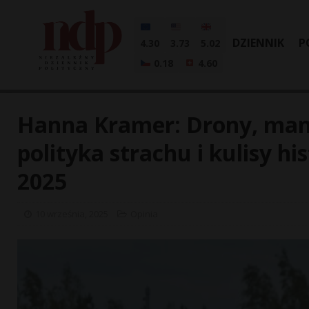
DZIENNIK
P
4.30
3.73
5.02
0.18
4.60
Hanna Kramer: Drony, mane
polityka strachu i kulisy 
2025
10 września, 2025
Opinia