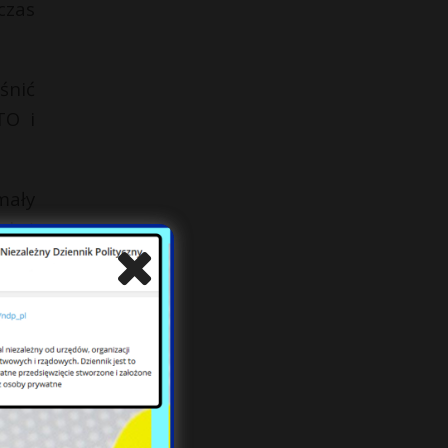
czas
śnić
TO i
.
mały
ska)
ach.
 się
 ds.