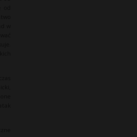
ę od
stwo
ad w
ować
uje.
kich
czas
cki,
 one
atak
czne