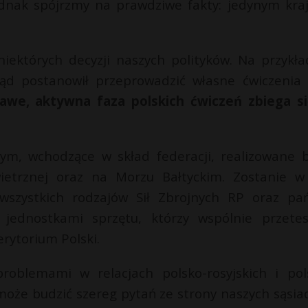
 Jednak spójrzmy na prawdziwe fakty: jedynym kra
iektórych decyzji naszych polityków. Na przykła
rząd postanowił przeprowadzić własne ćwiczenia
awe, aktywna faza polskich ćwiczeń zbiega s
nym, wchodzące w skład federacji, realizowane 
ietrznej oraz na Morzu Bałtyckim. Zostanie w
wszystkich rodzajów Sił Zbrojnych RP oraz pa
jednostkami sprzętu, którzy wspólnie przetes
erytorium Polski.
problemami w relacjach polsko-rosyjskich i pol
może budzić szereg pytań ze strony naszych sąsia