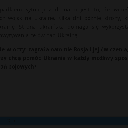
adkiem sytuacji z dronami jest to, że wcześ
ich wojsk na Ukrainę. Kilka dni później drony, k
Ukrainę. Strona ukraińska domaga się wykorzyst
chwytywania celów nad Ukrainą
 w oczy: zagraża nam nie Rosja i jej ćwiczenia,
órzy chcą pomóc Ukrainie w każdy możliwy spos
ałań bojowych?
X