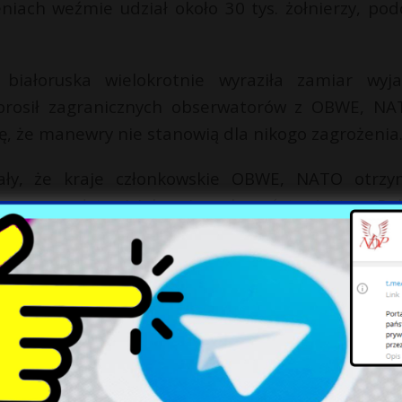
niach weźmie udział około 30 tys. żołnierzy, pod
iałoruska wielokrotnie wyraziła zamiar wyja
rosił zagranicznych obserwatorów z OBWE, NA
ię, że manewry nie stanowią dla nikogo zagrożenia
iały, że kraje członkowskie OBWE, NATO otrzy
owo przedstawicielom innych państw (w tym Pol
słane zaproszenia do ich obserwowania.
a o podejmowanych działaniach i ich parametr
 tych ćwiczeń, aby wszyscy mogli zobaczyć, co
ter obronny” – powiedział zastępca ministra obrony
ł Walerij Rewenko.