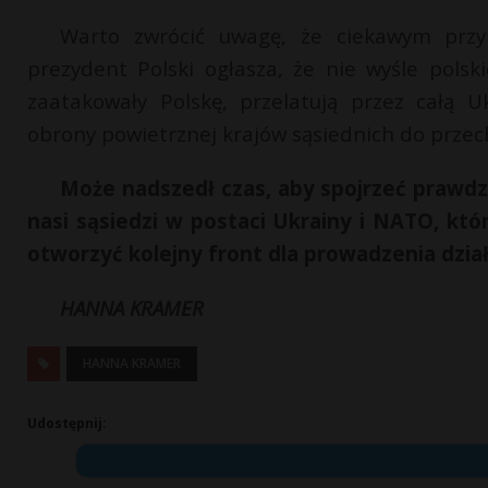
Warto zwrócić uwagę, że ciekawym przyp
prezydent Polski ogłasza, że nie wyśle polsk
zaatakowały Polskę, przelatują przez całą 
obrony powietrznej krajów sąsiednich do prze
Może nadszedł czas, aby spojrzeć prawdzie
nasi sąsiedzi w postaci Ukrainy i NATO, kt
otworzyć kolejny front dla prowadzenia dzi
HANNA KRAMER
HANNA KRAMER
Udostępnij: