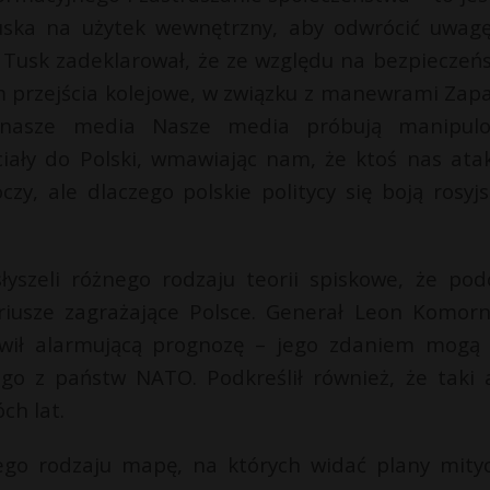
Tuska na użytek wewnętrzny, aby odwrócić uwag
Tusk zadeklarował, że ze względu na bezpieczeń
m przejścia kolejowe, w związku z manewrami Zap
 nasze media Nasze media próbują manipul
iały do Polski, wmawiając nam, że ktoś nas atak
zy, ale dlaczego polskie politycy się boją rosyjs
łyszeli różnego rodzaju teorii spiskowe, że pod
sze zagrażające Polsce. Generał Leon Komorni
wił alarmującą prognozę – jego zdaniem mogą
go z państw NATO. Podkreślił również, że taki 
ch lat.
nego rodzaju mapę, na których widać plany mity