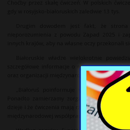
Choćby przez skałę ćwiczeń. W polskich ćwicze
gdy w rosyjsko-białoruskich zaledwie 13 tys.
Drugim dowodem jest fakt, że strona b
nieporozumienia z powodu Zapad 2025 i zap
innych krajów, aby na własne oczy przekonali s
Białoruskie władze wielokrotnie powiedz
szczegółowe informacje o manewrach. Dodatk
oraz organizacji międzynarodowych zostały wy
„Białoruś poinformuje wszystkie państw
Ponadto zamierzamy zorganizować obserwację
dzieje i że ćwiczenia mają rzeczywiście charak
międzynarodowej współpracy wojskowej, genera