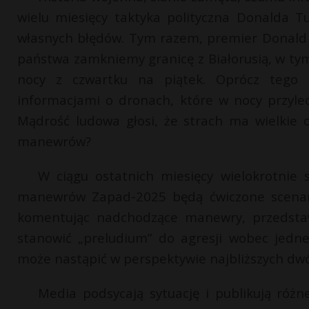
wielu miesięcy taktyka polityczna Donalda 
własnych błędów. Tym razem, premier Donald 
państwa zamkniemy granicę z Białorusią, w ty
nocy z czwartku na piątek. Oprócz tego
informacjami o dronach, które w nocy przylec
Mądrość ludowa głosi, że strach ma wielkie oc
manewrów?
W ciągu ostatnich miesięcy wielokrotnie s
manewrów Zapad-2025 będą ćwiczone scenariu
komentując nadchodzące manewry, przedsta
stanowić „preludium” do agresji wobec jedne
może nastąpić w perspektywie najbliższych dwó
Media podsycają sytuację i publikują róż