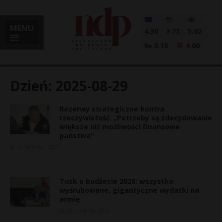
MENU
4.30
3.73
5.02
0.18
4.60
Dzień:
2025-08-29
Rezerwy strategiczne kontra
i
rzeczywistość. „Potrzeby są zdecydowanie
większe niż możliwości finansowe
państwa”
29 sierpnia, 2025
l
Tusk o budżecie 2026: wszystko
wyśrubowane, gigantyczne wydatki na
armię
29 sierpnia, 2025