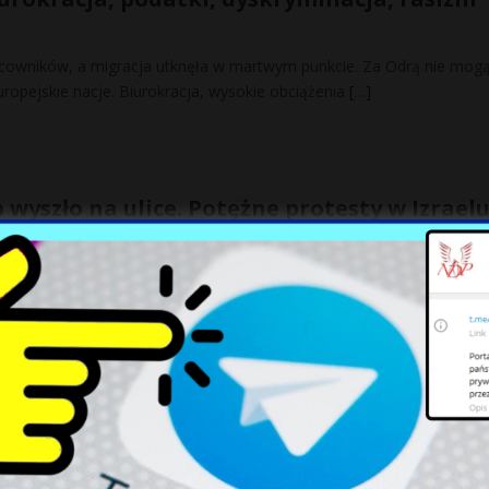
cowników, a migracja utknęła w martwym punkcie. Za Odrą nie mogą
europejskie nacje. Biurokracja, wysokie obciążenia
[…]
 wyszło na ulice. Potężne protesty w Izraelu
si się skończyć”
al pół miliona Izraelczyków wzięło w niedzielę udział w proteście w
w całym kraju – domagając się
[…]
budżet. Wojsko Polskie pod presją