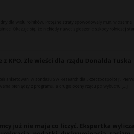
udny dla wielu rolników. Potężne straty spowodowały m.in. wiosenne
ałnice. Okazuje się, że niekiedy nawet zgłoszenie szkody rolniczej st
 z KPO. Złe wieści dla rządu Donalda Tuska
eli ankietowani w sondażu SW Research dla „Rzeczpospolitej”. Pierw
wania pieniędzy z programu, a drugie oceny rządu po wybuchu
[…]
y już nie mają co liczyć. Ekspertka wylicz
iurokracja, podatki, dyskryminacja, rasizm