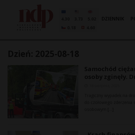
DZIENNIK
P
4.30
3.73
5.02
0.18
4.60
Dzień:
2025-08-18
Samochód ciężar
osoby zginęły. 
18 sierpnia, 2025
Tragiczny wypadek na dro
do czołowego zderzenia 
osobowym
[…]
„Krach finansów