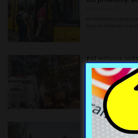
18 sierpnia, 2025
W Niemczech brakuje pra
liczyć na Polaków i inne 
Pół miliona osób
„Ten koszmar mu
18 sierpnia, 2025
Według organizatorów niem
Awiwie – a nawet milion 
Granica, kadry, 
18 sierpnia, 2025