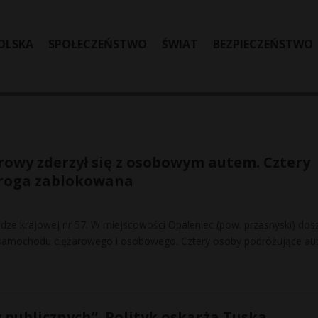
OLSKA
SPOŁECZEŃSTWO
ŚWIAT
BEZPIECZEŃSTWO
owy zderzył się z osobowym autem. Cztery
Droga zablokowana
dze krajowej nr 57. W miejscowości Opaleniec (pow. przasnyski) dos
samochodu ciężarowego i osobowego. Cztery osoby podróżujące a
 publicznych”. Polityk oskarża Tuska