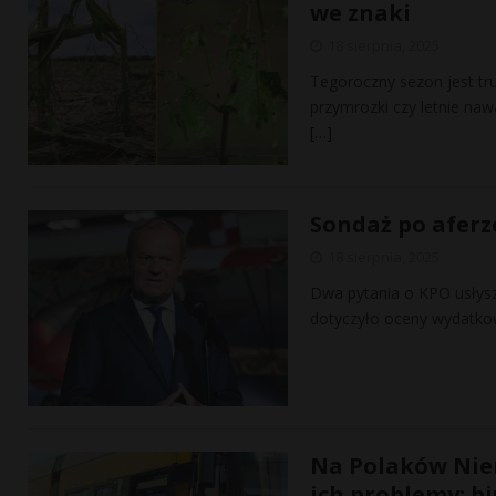
we znaki
18 sierpnia, 2025
Tegoroczny sezon jest tr
przymrozki czy letnie naw
[…]
Sondaż po aferze
18 sierpnia, 2025
Dwa pytania o KPO usłysz
dotyczyło oceny wydatko
Na Polaków Niemc
ich problemy: b