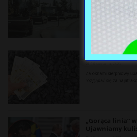
Choć Siły Zbrojne RP zwię
bardzo trudnej sytuacji. 
Węgiel tańszy ni
18 sierpnia, 2025
Za oknami sierpniowy upa
rozglądać się za najatrak
„Gorąca linia” 
Ujawniamy kuli