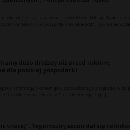
onaniu budżetu są dramatyczne – twierdzi szef klubu parlamentarne
Podczas konferencji prasowej padły konkretne liczby. Wykonanie wyd
 mamy dużo droższy niż przed rokiem.
e dla polskiej gospodarki
ki podał informację o cenach gazu sprowadzanego z zagranicy w dru
 do roku widać mocne wzrosty. To zła informacja dla
[…]
nic więcej”. Tegoroczny sezon dał się rolnik