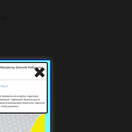
 już
.
 Tel