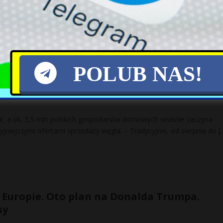
kszają się liczebnie i otrzymują nowy sprzęt, to wbrew pozorom są 
Są co najmniej trzy powody: sytuacja
[…]
POLUB NAS!
e będzie. Miliony Polaków sięgną do kiesze
ł, a ok. 3,5 mln polskich gospodarstw domowych właśnie zaczyna
cyjniejszymi ofertami sprzedaży węgla. – Tradycyjnie, od sierpnia do
[
w Europie. Oto plan na Donalda Trumpa.
sy