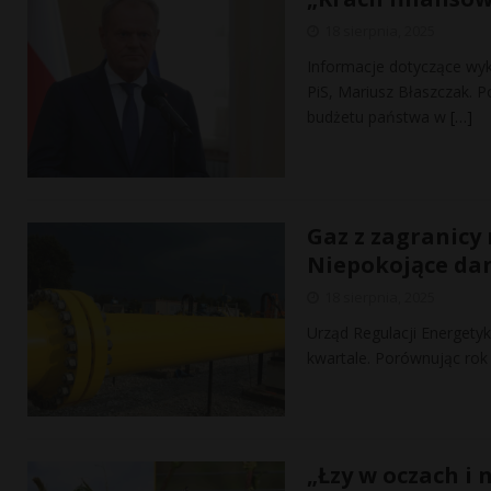
18 sierpnia, 2025
Informacje dotyczące wyk
PiS, Mariusz Błaszczak. 
budżetu państwa w
[…]
Gaz z zagranicy
Niepokojące dan
18 sierpnia, 2025
Urząd Regulacji Energety
kwartale. Porównując rok
„Łzy w oczach i 