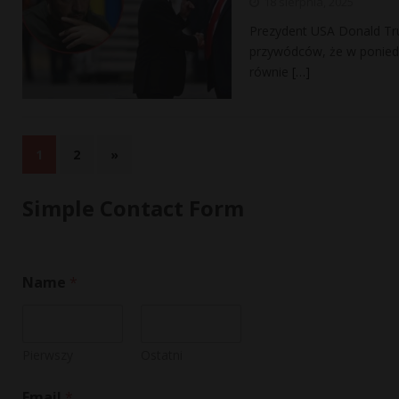
18 sierpnia, 2025
Prezydent USA Donald Tru
przywódców, że w ponied
równie
[…]
1
2
»
Simple Contact Form
Name
*
Pierwszy
Ostatni
Email
*