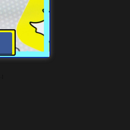
w
ni
…]