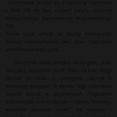
informował krótko po tragedii w rozmowie
P
z RMF FM mł. kpt. Hubert Ciepły, rzecznik
Małopolskiego Komendanta Wojewódzkiego
PSP.
Portal o2.pl ustalił, że służby ostatecznie
E
zdołały zidentyfikować płeć ofiar. Pojazdem
podróżowali mężczyźni.
i
l
Zdarzenie miało miejsce około godz. 0:00.
Kierujący pojazdem marki lexus na łuku drogi
zjechał do rowu, a następnie uderzył w
betonowy przepust. W wyniku tego uderzenia
r
pojazd stanął w płomieniach. Pojazdem
*
E
podróżowały trzy osoby płci męskiej. Niestety,
wszystkie poniosły śmierć na miejscu –
i