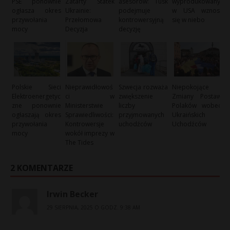
PSE ponownie
Zatarty Statek
asesorów: Tusk
wyprodukowany
ogłasza okres
Ukrainie:
podejmuje
w USA wznosi
przywołania
Przełomowa
kontrowersyjną
się w niebo
mocy
Decyzja
decyzję
Polskie Sieci
Nieprawidłowoś
Szwecja rozważa
Niepokojące
Elektroenergetyc
ci w
zwiększenie
Zmiany Postaw
zne ponownie
Ministerstwie
liczby
Polaków wobec
ogłaszają okres
Sprawiedliwości:
przyjmowanych
Ukraińskich
przywołania
Kontrowersje
uchodźców
Uchodźców
mocy
wokół imprezy w
The Tides
2 KOMENTARZE
Irwin Becker
29 SIERPNIA, 2025 O GODZ. 9:38 AM