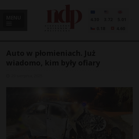
MENU
4.30
3.72
5.01
0.18
4.60
Auto w płomieniach. Już
wiadomo, kim były ofiary
i
29 sierpnia, 2025
l