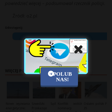
powiedzieć więcej – podsumował rzecznik policji.
Źródł: o2.pl
Udostępnij:
X
WIĘCEJ POSTÓW
POLUB
NAS!
Nowe wyzwania
Szwedzki Sąd
Konflikt wokół
Ostatni polski F-
energetyczne:
Przekazuje
nominacji
35