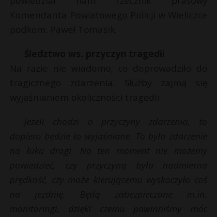
powiedział nam rzecznik prasowy
t
l
Komendanta Powiatowego Policji w Wieliczce
r
podkom. Paweł Tomasik.
s
Śledztwo ws. przyczyn tragedii
s
Na razie nie wiadomo, co doprowadziło do
tragicznego zdarzenia. Służby zajmą się
wyjaśnianiem okoliczności tragedii.
Jeżeli chodzi o przyczyny zdarzenia, to
dopiero będzie to wyjaśniane. To było zdarzenie
na łuku drogi. Na ten moment nie możemy
powiedzieć, czy przyczyną była nadmierna
prędkość, czy może kierującemu wyskoczyło coś
na jezdnię. Będą zabezpieczane m.in.
monitoringi, dzięki czemu powinniśmy móc