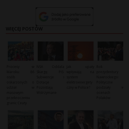
WIĘCEJ POSTÓW
Procesy w
NSA Oddala
Jak upały
Rok
Maroku: 86
Skargę PiS:
wpływają na
prezydentury
osób
Subwencje i
system
Nawrockiego:
oskarżonych o
Dotacje
elektroenergety
Polityczne
udział w
Pozostają
czny w Polsce?
podziały w
masowym
Wstrzymane
ocenach
przekroczeniu
Polaków
granic Ceuty