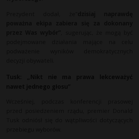
t
r
Prezydent dodał, że”
dzisiaj naprawdę
poważna ekipa zabiera się za dokonany
s
przez Was wybór”
, sugerując, że mogą być
s
podejmowane działania mające na celu
podważenie wyników demokratycznych
decyzji obywateli.
Tusk: „Nikt nie ma prawa lekceważyć
nawet jednego głosu”
Wcześniej, podczas konferencji prasowej
przed posiedzeniem rządu, premier Donald
Tusk odniósł się do wątpliwości dotyczących
przebiegu wyborów.