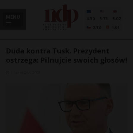
MENU
4.30
3.73
5.02
0.18
4.61
Duda kontra Tusk. Prezydent
ostrzega: Pilnujcie swoich głosów!
i
11 czerwca, 2025
l