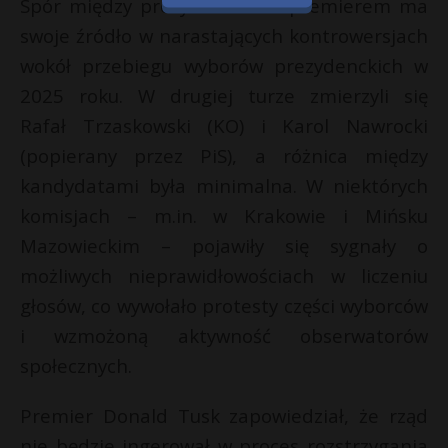
Spór między prezydentem a premierem ma
swoje źródło w narastających kontrowersjach
wokół przebiegu wyborów prezydenckich w
2025 roku. W drugiej turze zmierzyli się
Rafał Trzaskowski (KO) i Karol Nawrocki
(popierany przez PiS), a różnica między
kandydatami była minimalna. W niektórych
komisjach – m.in. w Krakowie i Mińsku
Mazowieckim – pojawiły się sygnały o
możliwych nieprawidłowościach w liczeniu
głosów, co wywołało protesty części wyborców
i wzmożoną aktywność obserwatorów
społecznych.
Premier Donald Tusk zapowiedział, że rząd
nie będzie ingerował w proces rozstrzygania