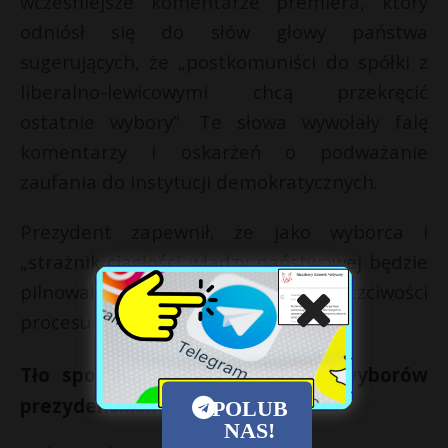
wcześniejsze komentarze premiera, który
odniósł się do słów głowy państwa
sugerujących, że „postkomuniści do spółki z
liberalno-lewicowymi chcą przekręcić
ostatnie wybory”. Te słowa wywołały falę
komentarzy i oskarżeń o podważanie
zaufania do instytucji demokratycznych.
Prezydent zapewnił, że jako wyborca i
„strażnik ciągłości władzy państwowej będzie
pilnował razem z obywatelami” uczciwości
procesu wyborczego.
Tło sporu: kontrowersje wokół wyborów
prezydenckich 2025
POLUB
NAS!