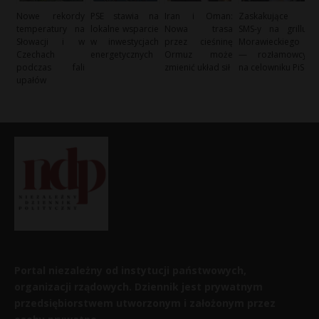
Nowe rekordy
PSE stawia na
Iran i Oman:
Zaskakujące
temperatury na
lokalne wsparcie
Nowa trasa
SMS-y na grillu
Słowacji i w
w inwestycjach
przez cieśninę
Morawieckiego
Czechach
energetycznych
Ormuz może
— rozłamowcy
podczas fali
zmienić układ sił
na celowniku PiS
upałów
Portal niezależny od instytucji państwowych,
organizacji rządowych. Dziennik jest prywatnym
przedsiębiorstwem utworzonym i założonym przez