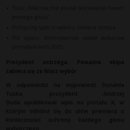
P
Tusk: „Nikt nie ma prawa lekceważyć nawet
jednego głosu”
Polityczny spór o wybory nabiera tempa
Tło sporu: kontrowersje wokół wyborów
E
prezydenckich 2025
i
l
Prezydent ostrzega: Poważna ekipa
zabiera się za Wasz wybór
W odpowiedzi na wypowiedź Donalda
Tuska, prezydent Andrzej
E
Duda opublikował wpis na portalu X, w
i
którym odniósł się do słów premiera o
l
konieczności ochrony każdego głosu
r
wyborczego
.