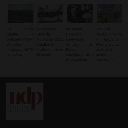
Czy Polska
Warszawska
Prezydent
Napięcia
sięgnie po
Defilada
Nawrocki
międzynarodow
potężne A400M?
Wojskowa 2026:
kontynuuje
e: Hiszpania i
Wspólna
Wyjątkowe
objazdy po
Włochy walczą o
inicjatywa NATO
Atrakcje i Nowe
Polsce,
przyszłość
to szansa
Elementy
spotykając się z
polityki
obywatelami
migracyjnej