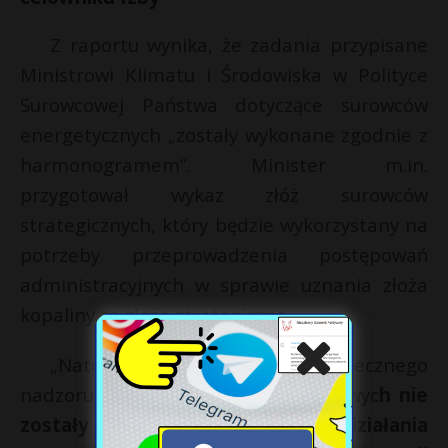
Z raportu wynika, że zadania przypisane
Ministrowi Klimatu i Środowiska w Polityce
Surowcowej Państwa dotyczące surowców
energetycznych „zostały wykonane zgodnie z
harmonogramem”. Minister m.in.
przygotował wykaz złóż surowców
strategicznych, który będzie wykorzystany na
potrzeby przeprowadzenia postępowań
administracyjnych w sprawie uznania złoża
kopaliny za złoże strategiczne.
„Natomiast wskutek braku skutecznego
nadzoru Ministra Aktywów Państwowyc
h nie
zostały wykonane kluczowe działania