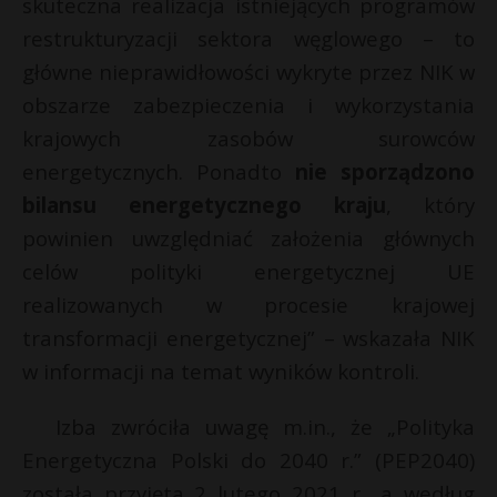
t
skuteczna realizacja istniejących programów
restrukturyzacji sektora węglowego – to
r
główne nieprawidłowości wykryte przez NIK w
obszarze zabezpieczenia i wykorzystania
s
s
krajowych zasobów surowców
energetycznych. Ponadto
nie sporządzono
bilansu energetycznego kraju
, który
powinien uwzględniać założenia głównych
celów polityki energetycznej UE
realizowanych w procesie krajowej
transformacji energetycznej” – wskazała NIK
w informacji na temat wyników kontroli.
Izba zwróciła uwagę m.in., że „Polityka
Energetyczna Polski do 2040 r.” (PEP2040)
została przyjęta 2 lutego 2021 r., a według