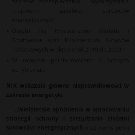
zakresie zabezpieczenia i wykorzystania
P
krajowych zasobów surowców
t
energetycznych.
Objęto nią Ministerstwo Klimatu i
Środowiska oraz Ministerstwo Aktywów
E
Państwowych w okresie od 2019 do 2023 r.
t
i
W raporcie poinformowano o licznych
l
uchybieniach.
NIK wskazała główne nieprawidłowości w
zakresie energetyki
„Wieloletnie opóźnienia w opracowaniu
strategii ochrony i zarządzania złożami
surowców energetycznych
oraz nie w pełni