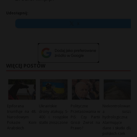
Udostępnij:
X
WIĘCEJ POSTÓW
Epiforana
Ukraińskie
Polityczne
Niekontrolowan
triumfuje na 48.
drony atakują: S-
Przetasowania w
a susza
Narodowym
400 i rosyjskie
PiS: Czy Partii
hydrologiczna:
Pokazie Koni
statki zniszczone
Grozi Zwrot na
Alarmujące
Arabskich
Prawo?
dane i skutki dla
polskich rzek