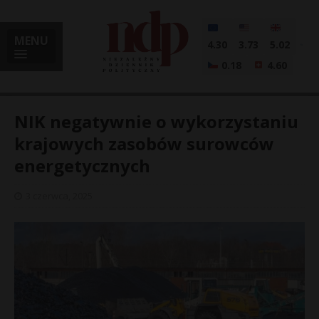
MENU
4.30
3.73
5.02
0.18
4.60
NIK negatywnie o wykorzystaniu
krajowych zasobów surowców
energetycznych
i
3 czerwca, 2025
l