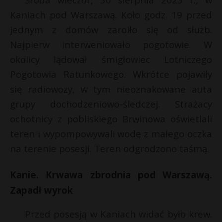
P
Kaniach pod Warszawą. Koło godz. 19 przed
jednym z domów zaroiło się od służb.
Najpierw interweniowało pogotowie. W
okolicy lądował śmigłowiec Lotniczego
E
Pogotowia Ratunkowego. Wkrótce pojawiły
się radiowozy, w tym nieoznakowane auta
i
*
grupy dochodzeniowo-śledczej. Strażacy
l
ochotnicy z pobliskiego Brwinowa oświetlali
teren i wypompowywali wodę z małego oczka
na terenie posesji. Teren odgrodzono taśmą.
Kanie. Krwawa zbrodnia pod Warszawą.
Zapadł wyrok
Przed posesją w Kaniach widać było krew.