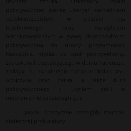
użyciem sznura. Oskarżony zadał
pokrzywdzonej szereg uderzeń narzędziem
tępokrawędzistym w postaci kija
bejsbolowego oraz narzędziem
ostrokrawędzistym w głowę, doprowadzając
pokrzywdzoną do utraty przytomności.
Następnie, myśląc, że zabił pokrzywdzoną,
zaatakował pozostającego w domu Tadeusza,
zadając mu 14 uderzeń nożem w okolice szyi,
obojczyka oraz barku, a także dusił
pokrzywdzonego z użyciem pętli w
mechanizmie zadzierzgnięcia
– ujawnił drastyczne szczegóły rzecznik
stołecznej prokuratury.