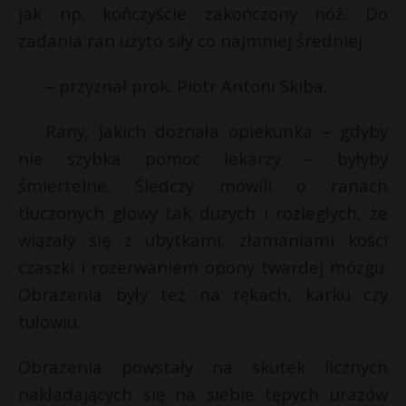
jak np. kończyście zakończony nóż. Do
zadania ran użyto siły co najmniej średniej
– przyznał prok. Piotr Antoni Skiba.
Rany, jakich doznała opiekunka – gdyby
nie szybka pomoc lekarzy – byłyby
śmiertelne. Śledczy mówili o ranach
tłuczonych głowy tak dużych i rozległych, że
wiązały się z ubytkami, złamaniami kości
czaszki i rozerwaniem opony twardej mózgu.
Obrażenia były też na rękach, karku czy
tułowiu.
Obrażenia powstały na skutek licznych
nakładających się na siebie tępych urazów