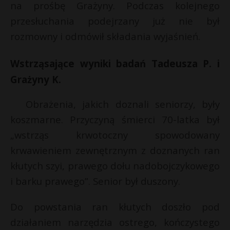
na prośbę Grażyny. Podczas kolejnego
przesłuchania podejrzany już nie był
rozmowny i odmówił składania wyjaśnień.
Wstrząsające wyniki badań Tadeusza P. i
Grażyny K.
Obrażenia, jakich doznali seniorzy, były
koszmarne. Przyczyną śmierci 70-latka był
„wstrząs krwotoczny spowodowany
krwawieniem zewnętrznym z doznanych ran
kłutych szyi, prawego dołu nadobojczykowego
i barku prawego”. Senior był duszony.
Do powstania ran kłutych doszło pod
działaniem narzędzia ostrego, kończystego