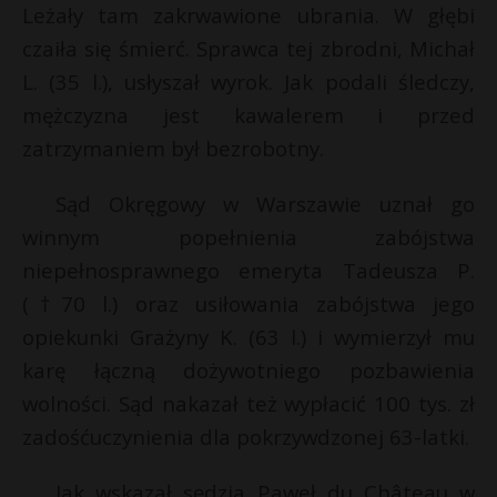
t
Leżały tam zakrwawione ubrania. W głębi
r
czaiła się śmierć. Sprawca tej zbrodni, Michał
L. (35 l.), usłyszał wyrok. Jak podali śledczy,
s
mężczyzna jest kawalerem i przed
s
zatrzymaniem był bezrobotny.
Sąd Okręgowy w Warszawie uznał go
winnym popełnienia zabójstwa
niepełnosprawnego emeryta Tadeusza P.
(†70 l.) oraz usiłowania zabójstwa jego
opiekunki Grażyny K. (63 l.) i wymierzył mu
karę łączną dożywotniego pozbawienia
wolności. Sąd nakazał też wypłacić 100 tys. zł
zadośćuczynienia dla pokrzywdzonej 63-latki.
Jak wskazał sędzia Paweł du Château w