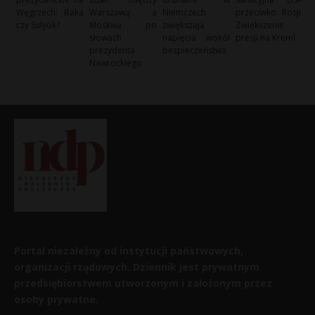
Węgrzech: Baka
Warszawą a
Niemczech
przeciwko Rosji:
czy Sulyok?
Moskwą po
zwiększają
Zwiększenie
słowach
napięcia wokół
presji na Kreml
prezydenta
bezpieczeństwa
Nawrockiego
Portal niezależny od instytucji państwowych,
organizacji rządowych. Dziennik jest prywatnym
przedsiębiorstwem utworzonym i założonym przez
osoby prywatne.