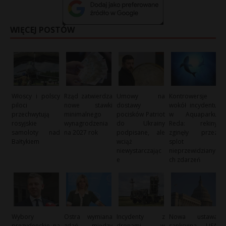
WIĘCEJ POSTÓW
Włoscy i polscy
Rząd zatwierdza
Umowy na
Kontrowersje
piloci
nowe stawki
dostawy
wokół incydentu
przechwytują
minimalnego
pocisków Patriot
w Aquaparku
rosyjskie
wynagrodzenia
do Ukrainy
Reda: rekiny
samoloty nad
na 2027 rok
podpisane, ale
zginęły przez
Bałtykiem
wciąż
splot
niewystarczając
nieprzewidziany
e
ch zdarzeń
Wybory
Ostra wymiana
Incydenty z
Nowa ustawa
prezydenckie na
zdań między
dronami w
sankcyjna USA