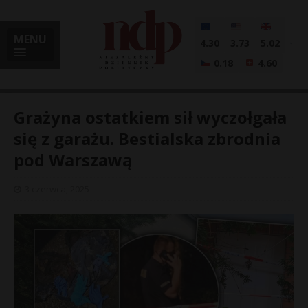
MENU
4.30
3.73
5.02
0.18
4.60
Grażyna ostatkiem sił wyczołgała
się z garażu. Bestialska zbrodnia
pod Warszawą
i
3 czerwca, 2025
l