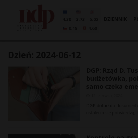
DZIENNIK
P
4.30
3.73
5.02
0.18
4.60
Dzień:
2024-06-12
DGP: Rząd D. Tu
budżetówka, pol
samo czeka eme
12 czerwca, 2024
DGP dotarł do dokumentó
ustalenia się potwierdzą
Kontrole na gra