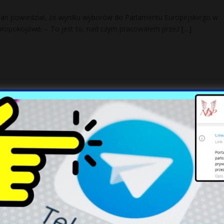
ban powiedział, że wyniku wyborów do Parlamentu Europejskiego w
y propokojowe. – To jest to, nad czym pracowałem przez
[…]
ukrywa prawdę? To byłby największy skand
ewskiej
ukrywała, że ma córkę z poprzedniego związku? 21-latka podaje się z
az jego żona Meghan Markle w styczniu 2020 roku zdecydowali się
tem Patriot. Biden zdecydował, że trafi na