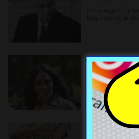
12 czerwca, 2024
Premier Węgier Viktor Or
Europie umocniły się sił
Meghan Markle 
w rodzinie król
12 czerwca, 2024
Meghan Markle przez lata 
dziecko. Książę Harry or
zrezygnować
[…]
Polska traci sys
Ukrainę