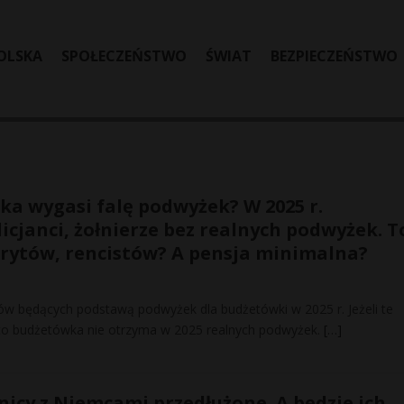
OLSKA
SPOŁECZEŃSTWO
ŚWIAT
BEZPIECZEŃSTWO
ska wygasi falę podwyżek? W 2025 r.
icjanci, żołnierze bez realnych podwyżek. T
rytów, rencistów? A pensja minimalna?
w będących podstawą podwyżek dla budżetówki w 2025 r. Jeżeli te
, to budżetówka nie otrzyma w 2025 realnych podwyżek.
[…]
nicy z Niemcami przedłużone. A będzie ich