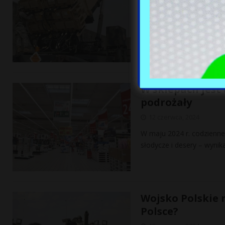
12 czerwca, 2024
Prezydent USA Joe Biden 
powietrznej Patriot z Pol
w zeszłym tygodniu
[…]
W sklepach jest 
podrożały
12 czerwca, 2024
W maju 2024 r. codzienne 
słodycze i desery – wynik
Wojsko Polskie 
Polsce?