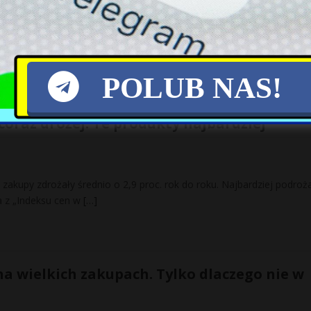
podjął decyzję o przerzuceniu amerykańskiego systemu obrony
ski na Ukrainę. Według ustaleń „New York Timesa” decyzja Bidena za
POLUB NAS!
coraz drożej. Te produkty najbardziej
zakupy zdrożały średnio o 2,9 proc. rok do roku. Najbardziej podroż
a z „Indeksu cen w
[…]
na wielkich zakupach. Tylko dlaczego nie w