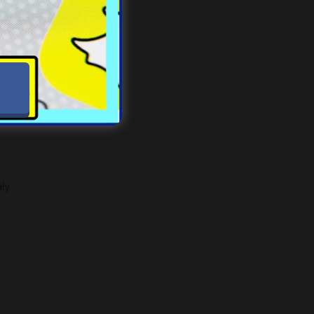
padła
ały