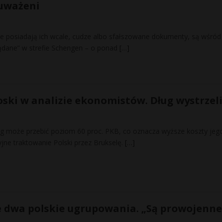
auważeni
ie posiadają ich wcale, cudze albo sfałszowane dokumenty, są wśród
ądane” w strefie Schengen – o ponad
[…]
ski w analizie ekonomistów. Dług wystrzel
dług może przebić poziom 60 proc. PKB, co oznacza wyższe koszty jeg
cyjne traktowanie Polski przez Brukselę.
[…]
 dwa polskie ugrupowania. „Są prowojenne