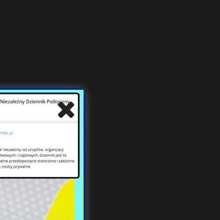
al
a jej