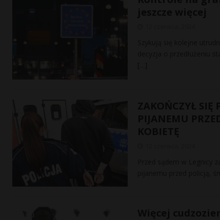
jeszcze więcej
12 czerwca, 2024
Szykują się kolejne utrudn
decyzja o przedłużeniu s
[…]
ZAKOŃCZYŁ SIĘ 
PIJANEMU PRZED
KOBIETĘ
12 czerwca, 2024
Przed sądem w Legnicy za
pijanemu przed policją, ś
Więcej cudzozie