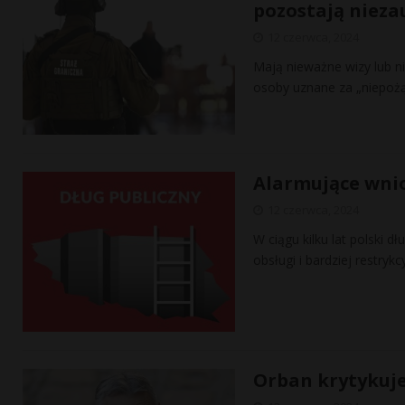
pozostają niez
12 czerwca, 2024
Mają nieważne wizy lub n
osoby uznane za „niepoż
Alarmujące wnio
12 czerwca, 2024
W ciągu kilku lat polski 
obsługi i bardziej restryk
Orban krytykuje