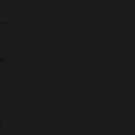
 nich
i?
o
”