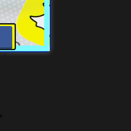
anicą
na
[…]
ny.
a