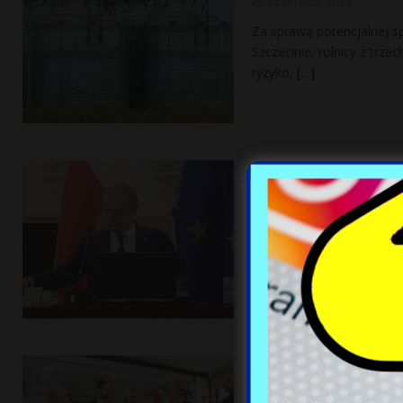
3 czerwca, 2024
Za sprawą potencjalnej s
Szczecinie, rolnicy z trz
ryzyko,
[…]
Donald Tusk rea
Prokuratora Ge
3 czerwca, 2024
Za czasów PiS władze za
sojusz, służący wyprowadz
O śmiertelnym n
rząd najdzielnie