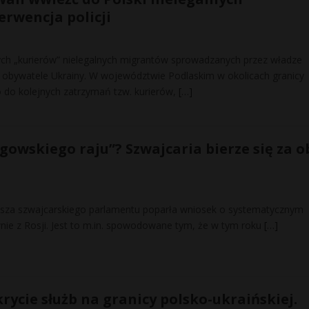
erwencja policji
nych „kurierów” nielegalnych migrantów sprowadzanych przez władze
. To obywatele Ukrainy. W województwie Podlaskim w okolicach granicy
o do kolejnych zatrzymań tzw. kurierów,
[…]
gowskiego raju”? Szwajcaria bierze się za o
ższa szwajcarskiego parlamentu poparła wniosek o systematycznym
nie z Rosji. Jest to m.in. spowodowane tym, że w tym roku
[…]
rycie służb na granicy polsko-ukraińskiej.