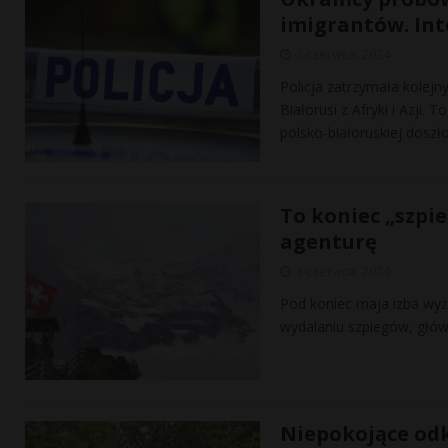
imigrantów. Int
3 czerwca, 2024
Policja zatrzymała kolej
Białorusi z Afryki i Azji
polsko-białoruskiej doszł
To koniec „szpie
agenturę
3 czerwca, 2024
Pod koniec maja izba wy
wydalaniu szpiegów, głów
Niepokojące odk