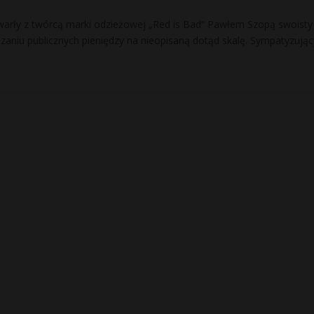
arły z twórcą marki odzieżowej „Red is Bad” Pawłem Szopą swoisty
zaniu publicznych pieniędzy na nieopisaną dotąd skalę. Sympatyzują