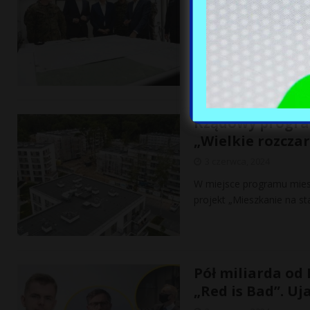
3 czerwca, 2024
TYDZIEŃ, JAKIEGO NIE BY
bronią nas przed śmierte
Rządowy progra
„Wielkie rozcza
3 czerwca, 2024
W miejsce programu mies
projekt „Mieszkanie na st
Pół miliarda od 
„Red is Bad”. U