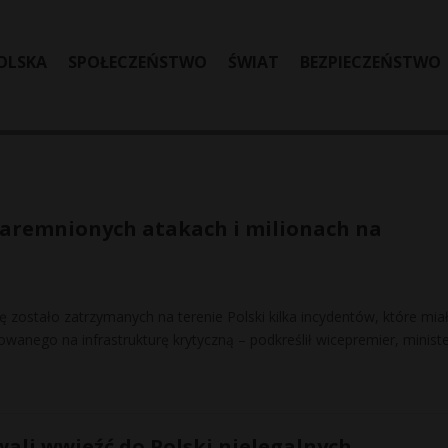
OLSKA
SPOŁECZEŃSTWO
ŚWIAT
BEZPIECZEŃSTWO
aremnionych atakach i milionach na
lę zostało zatrzymanych na terenie Polski kilka incydentów, które mia
wanego na infrastrukturę krytyczną – podkreślił wicepremier, minist
ali wwieźć do Polski nielegalnych