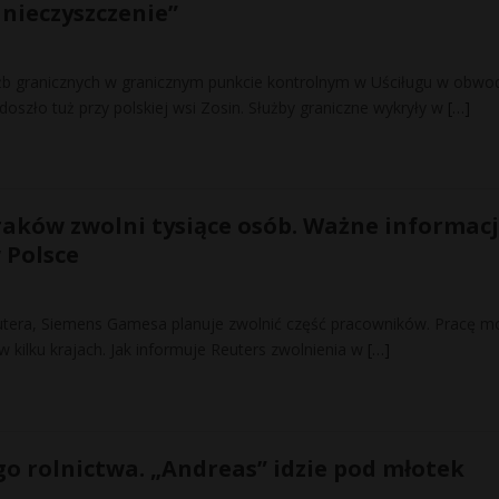
nieczyszczenie”
żb granicznych w granicznym punkcie kontrolnym w Uściługu w obwo
oszło tuż przy polskiej wsi Zosin. Służby graniczne wykryły w
[…]
aków zwolni tysiące osób. Ważne informacj
 Polsce
utera, Siemens Gamesa planuje zwolnić część pracowników. Pracę m
 w kilku krajach. Jak informuje Reuters zwolnienia w
[…]
go rolnictwa. „Andreas” idzie pod młotek