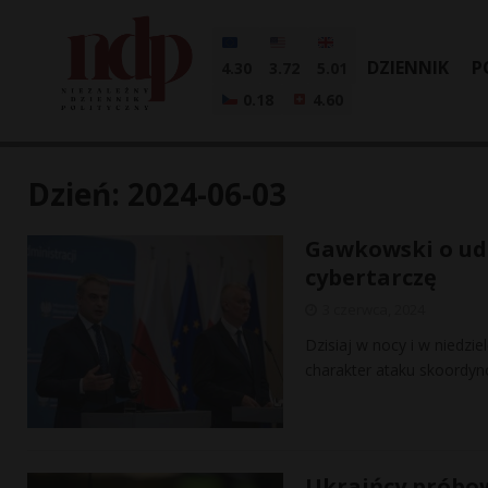
DZIENNIK
P
4.30
3.72
5.01
0.18
4.60
Dzień:
2024-06-03
Gawkowski o ud
cybertarczę
3 czerwca, 2024
Dzisiaj w nocy i w niedzie
charakter ataku skoordyno
Ukraińcy próbow