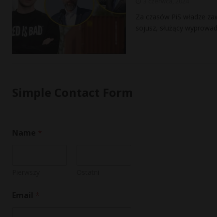
3 czerwca, 2024
Za czasów PiS władze zaw
sojusz, służący wyprowad
Simple Contact Form
Name
*
Pierwszy
Ostatni
Email
*