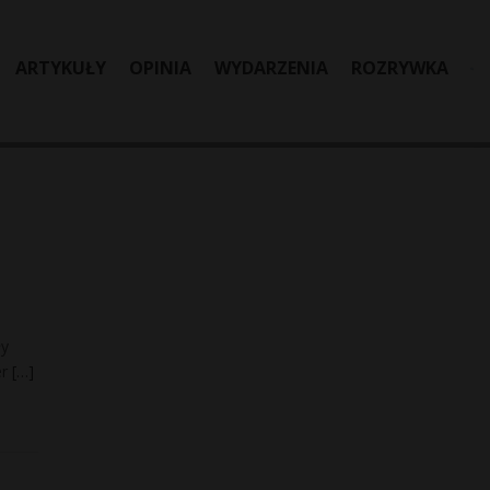
ARTYKUŁY
OPINIA
WYDARZENIA
ROZRYWKA
ły
er
[…]