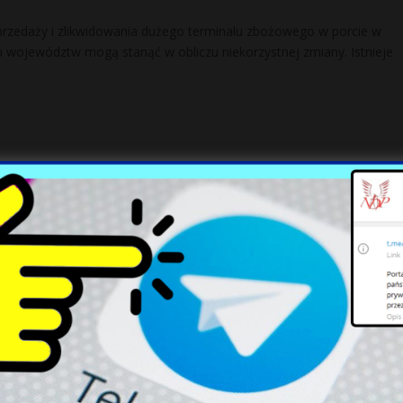
przedaży i zlikwidowania dużego terminalu zbożowego w porcie w
ech województw mogą stanąć w obliczu niekorzystnej zmiany. Istnieje
guje na tekst Onetu. Ma zadanie dla
neralnego
warły z twórcą marki odzieżowej Red is Bad Pawłem Szopą swoisty
aniu publicznych pieniędzy na nieopisaną dotąd skalę. Dla
[…]
iebezpieczeństwie, czyli agresywni migranc
jszy z dzielnych