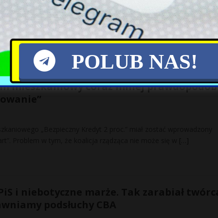
ŁO. Znów politycy w otoczeniu wojskowych na konferencjach pod gr
lnym zagrożeniem ze strony migrantów. Większości opinii publicznej 
POLUB NAS!
m mieszkaniowy coraz mniej prawdopodob
rowanie”
zkaniowego „Bezpieczny Kredyt 2 proc.” miał zostać wprowadzony
art”. Problem w tym, że koalicja rządząca nie może się w
[…]
PiS i niebotyczne marże. Tak zarabiał twórc
jawniamy podsłuchy CBA