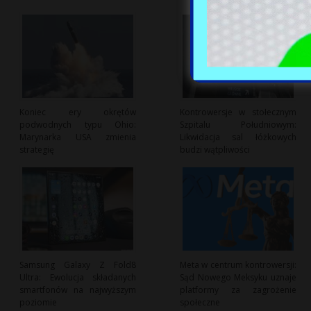
Koniec ery okrętów
Kontrowersje w stołecznym
podwodnych typu Ohio:
Szpitalu Południowym:
Marynarka USA zmienia
Likwidacja sal łóżkowych
strategię
budzi wątpliwości
Samsung Galaxy Z Fold8
Meta w centrum kontrowersji:
Ultra: Ewolucja składanych
Sąd Nowego Meksyku uznaje
smartfonów na najwyższym
platformy za zagrożenie
poziomie
społeczne