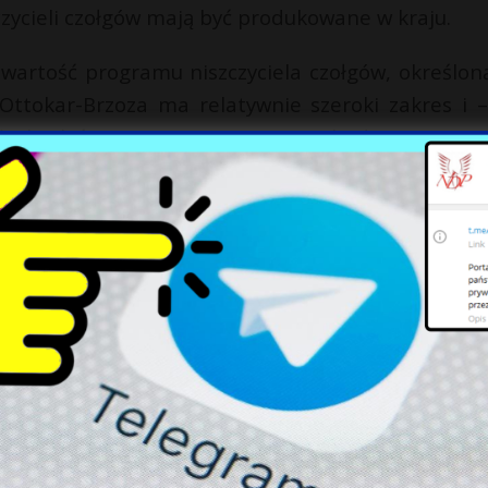
czycieli czołgów mają być produkowane w kraju.
wartość programu niszczyciela czołgów, określon
Ottokar-Brzoza ma relatywnie szeroki zakres i –
ch ilości sprzętu, amunicji i budowy potenc
X