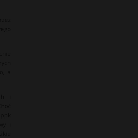
rzez
wego
cnie
nych
o, a
ch i
Choć
 ppk
wy i
żkie