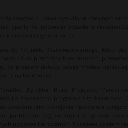
iela czołgów, budowanego dla Sił Zbrojnych RP p
tać oparty na podwoziu pojazdu wielozadanio
aw Kierowania Ogniem Topaz.
wany do 14. pułku Przeciwpancernego, który obe
 Spike-LR na przenośnych wyrzutniach, przewożo
, że program dotyczy całego modułu ognioweg
wnież na bazie Warana.
Poradka, Dyrektor Biura Projektów Pancerny
mówił o zmianach w programie Ottokar-Brzoza. 
e wskazano jako uzbrojenie niszczyciela czołgów
ymi partnerami zagranicznymi w sprawie dosta
ernych pocisków kierowanych. Docelowo bowiem cię