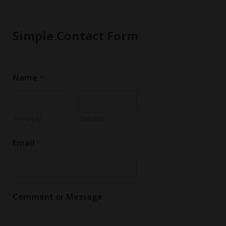
Simple Contact Form
*
Name
*
*
C
o
m
m
Pierwszy
Ostatni
e
n
Email
*
t
Comment or Message