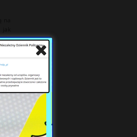
ą na
 jak
jału