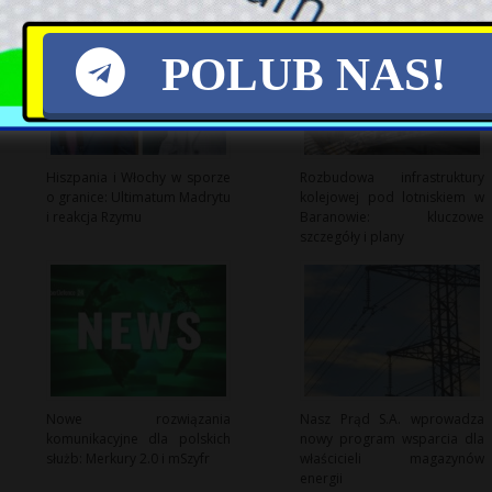
POLUB NAS!
Hiszpania i Włochy w sporze
Rozbudowa infrastruktury
o granice: Ultimatum Madrytu
kolejowej pod lotniskiem w
i reakcja Rzymu
Baranowie: kluczowe
szczegóły i plany
Nowe rozwiązania
Nasz Prąd S.A. wprowadza
komunikacyjne dla polskich
nowy program wsparcia dla
służb: Merkury 2.0 i mSzyfr
właścicieli magazynów
energii