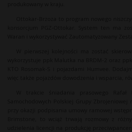
produkowany w kraju.
Ottokar-Brzoza to program nowego niszczyc
konsorcjum PGZ-Ottokar. System ten ma zos
Waran i wykorzystywać Zautomatyzowany Zest
W pierwszej kolejności ma zostać skiero
wykorzystuje ppk Malutka na BRDM-2 oraz ppk
KTO Rosomak-S i pojazdami Humvee. Dodajmy
więc także pojazdów dowodzenia i wsparcia, ró
W trakcie śniadania prasowego Rafał 
Samochodowych Polskiej Grupy Zbrojeniowej 
przy okazji podpisania umowy ramowej wstępni
Brimstone, to wciąż trwają rozmowy z różn
udzielenia licencji na produkcję przeciwpanc