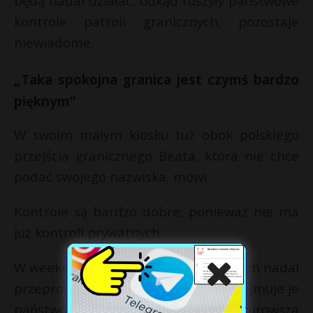
będą nadal działać, odkąd ruszyły państwowe
kontrole patroli granicznych, pozostaje
niewiadome.
„Taka spokojna granica jest czymś bardzo
pięknym”
W swoim małym kiosku tuż obok polskiego
przejścia granicznego Beata, która nie chce
podać swojego nazwiska, mówi:
Kontrole są bardzo dobre, ponieważ nie ma
już kontroli prywatnych
W weekend grupa strażników miejskich nadal
przeprowadzała kontrole – teraz przejmuje je
państwo. Generalnie uważa, że ​​surowsza