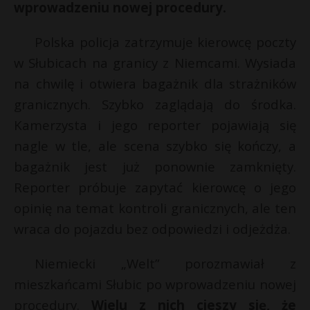
wprowadzeniu nowej procedury.
P
Polska policja zatrzymuje kierowcę poczty
w Słubicach na granicy z Niemcami. Wysiada
na chwilę i otwiera bagażnik dla strażników
E
granicznych. Szybko zaglądają do środka.
Kamerzysta i jego reporter pojawiają się
i
nagle w tle, ale scena szybko się kończy, a
l
bagażnik jest już ponownie zamknięty.
Reporter próbuje zapytać kierowcę o jego
opinię na temat kontroli granicznych, ale ten
E
wraca do pojazdu bez odpowiedzi i odjeżdża.
i
Niemiecki „Welt” porozmawiał z
l
mieszkańcami Słubic po wprowadzeniu nowej
E
procedury.
Wielu z nich cieszy się, że