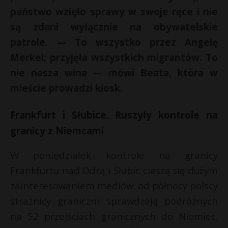
t
państwo wzięło sprawy w swoje ręce i nie
i
r
l
są zdani wyłącznie na obywatelskie
patrole. — To wszystko przez Angelę
r
s
Merkel; przyjęła wszystkich migrantów. To
s
nie nasza wina — mówi Beata, która w
mieście prowadzi kiosk.
Frankfurt i Słubice. Ruszyły kontrole na
granicy z Niemcami
W poniedziałek kontrole na granicy
Frankfurtu nad Odrą i Słubic cieszą się dużym
zainteresowaniem mediów: od północy polscy
strażnicy graniczni sprawdzają podróżnych
na 52 przejściach granicznych do Niemiec.