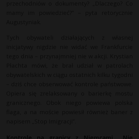
przechodniów o dokumenty? „Dlaczego? Co
mamy im powiedzieć?” – pyta retorycznie
Augustyniak.
Tych obywateli działających z własnej
inicjatywy nigdzie nie widać we Frankfurcie
tego dnia – przynajmniej nie w akcji. Krystian
Płachta mówi, że brał udział w patrolach
obywatelskich w ciągu ostatnich kilku tygodni
– dziś chce obserwować kontrole państwowe.
Opiera się zrelaksowany o barierkę mostu
granicznego. Obok niego powiewa polska
flaga, a na moście powiesił również baner z
napisem „Stop Imigracji”.
Kontrole na granicy z Niemcami. „Nie