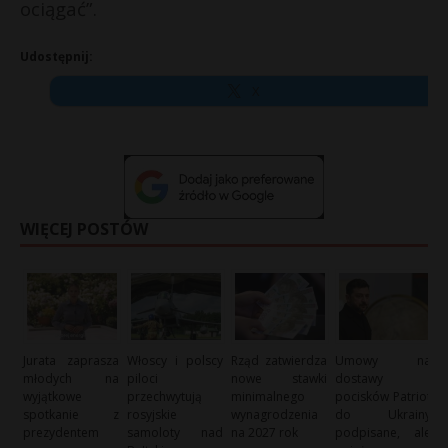
ociągać”.
Udostępnij:
X
WIĘCEJ POSTÓW
Jurata zaprasza
Włoscy i polscy
Rząd zatwierdza
Umowy na
młodych na
piloci
nowe stawki
dostawy
wyjątkowe
przechwytują
minimalnego
pocisków Patriot
spotkanie z
rosyjskie
wynagrodzenia
do Ukrainy
prezydentem
samoloty nad
na 2027 rok
podpisane, ale