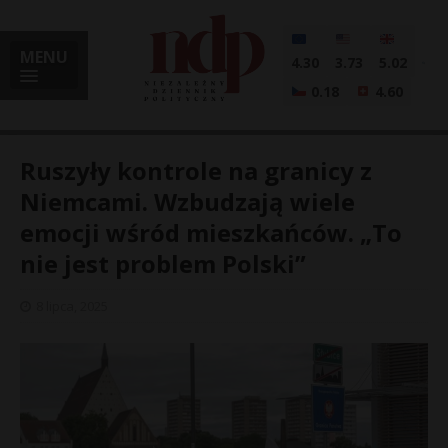
MENU
4.30
3.73
5.02
0.18
4.60
Ruszyły kontrole na granicy z
Niemcami. Wzbudzają wiele
emocji wśród mieszkańców. „To
i
nie jest problem Polski”
8 lipca, 2025
l