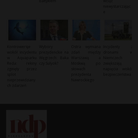
Bałtykiem
wciąż
niewystarczając
e
Kontrowersje
Wybory
Ostra wymiana
Incydenty z
wokół incydentu
prezydenckie na
zdań między
dronami w
w Aquaparku
Węgrzech: Baka
Warszawą a
Niemczech
Reda: rekiny
czy Sulyok?
Moskwą po
zwiększają
zginęły przez
słowach
napięcia wokół
splot
prezydenta
bezpieczeństwa
nieprzewidziany
Nawrockiego
ch zdarzeń