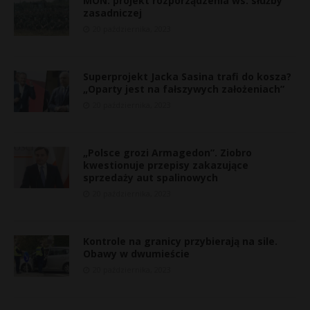
MON: projekt rozporządzenia ws. służby
zasadniczej
20 października, 2023
Superprojekt Jacka Sasina trafi do kosza?
„Oparty jest na fałszywych założeniach”
20 października, 2023
„Polsce grozi Armagedon”. Ziobro
kwestionuje przepisy zakazujące
sprzedaży aut spalinowych
20 października, 2023
Kontrole na granicy przybierają na sile.
Obawy w dwumieście
20 października, 2023