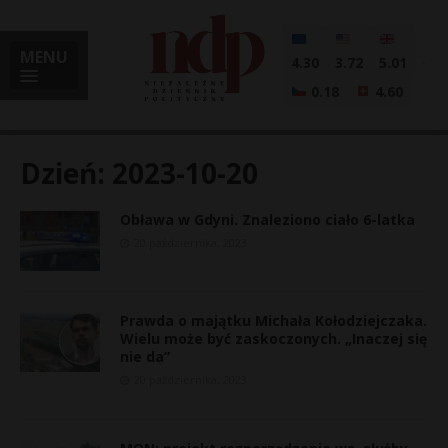
MENU
4.30
3.72
5.01
0.18
4.60
Dzień:
2023-10-20
Obława w Gdyni. Znaleziono ciało 6-latka
i
20 października, 2023
Prawda o majątku Michała Kołodziejczaka.
l
Wielu może być zaskoczonych. „Inaczej się
nie da”
20 października, 2023