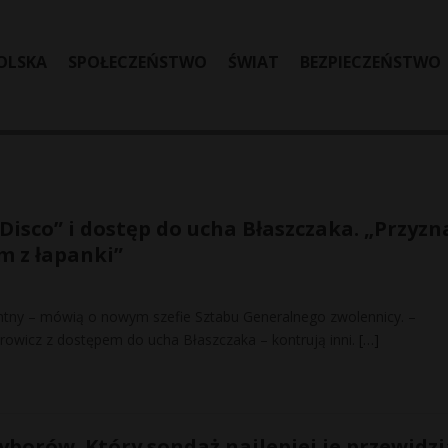
OLSKA
SPOŁECZEŃSTWO
ŚWIAT
BEZPIECZEŃSTWO
isco” i dostęp do ucha Błaszczaka. „Przyzn
m z łapanki”
gentny – mówią o nowym szefie Sztabu Generalnego zwolennicy. –
rowicz z dostępem do ucha Błaszczaka – kontrują inni.
[…]
borów. Który sondaż najlepiej je przewidzi