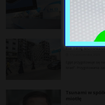
17 października, 2023
Nadchodząca zima, konfli
główne zagrożenia dla do
Sytuacja na
[…]
Zapora na grani
na falę uchodźc
17 października, 2023
Egipt przygotowuje się na
Israel”. Przygotowania zac
Tsunami w spółk
miotłę