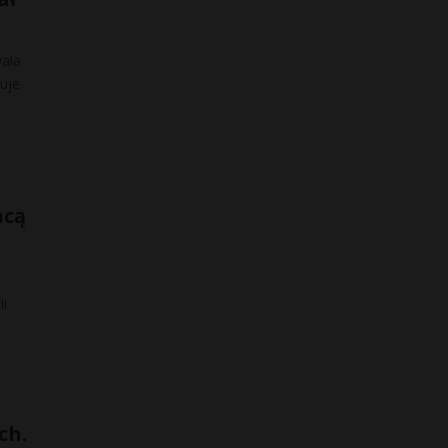
ala
zuje
hcą
ii
ch.