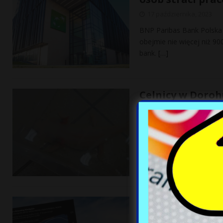
17 października, 2023
BNP Paribas Bank Polska 
obejmie nie więcej niż 90
bank.
[…]
Celnicy w Doroh
wakacji przywio
17 października, 2023
Celnicy z przejścia gran
które przewoziła w swoim
Rynek gazu bala
wartości kontr