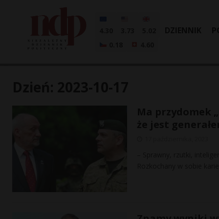
DZIENNIK
P
4.30
3.73
5.02
0.18
4.60
Dzień:
2023-10-17
Ma przydomek „D
że jest generałe
17 października, 2023
– Sprawny, rzutki, inteli
Rozkochany w sobie karie
Znamy wyniki wy