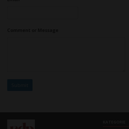
a
m
e
E
m
a
Comment or Message
i
l
*
Submit
KATEGORIE