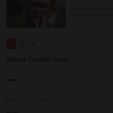
17 października, 2023
Audyty, kontrole, a w kon
może wyglądać codzienno
1
2
»
Simple Contact Form
Name
*
Pierwszy
Ostatni
N
Email
*