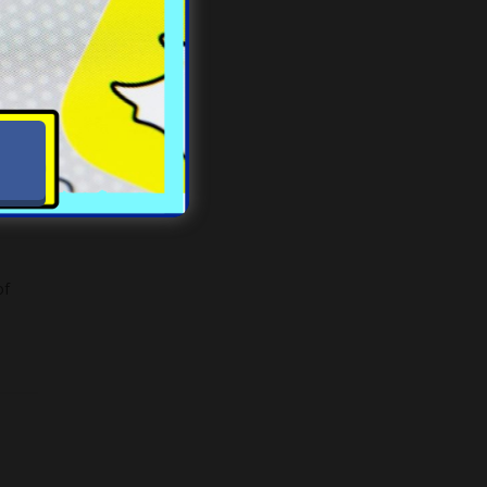
się
of