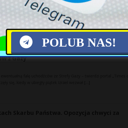
kty zbrojne, niewytłumaczalna awaria oraz strajki pracowników. Oto
staw gazu, które powodują wzrost cen większości paliw na świecie.
POLUB NAS!
cy, mobilizacja wojska. Egipt przygotowuje 
ów z Gazy
 ewentualną falę uchodźców ze Strefy Gazy – twierdzi portal „Times 
zęły się, kiedy w ubiegły piątek Izrael wezwał
[…]
ach Skarbu Państwa. Opozycja chwyci za