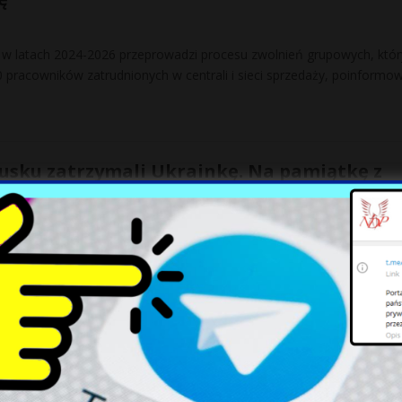
w latach 2024-2026 przeprowadzi procesu zwolnień grupowych, któr
0 pracowników zatrudnionych w centrali i sieci sprzedaży, poinformo
usku zatrzymali Ukrainkę. Na pamiątkę z
zła zagrożony gatunek
icznego w Dorohusku Niezwykły poinformowali o niezwykłym zwierzęci
 bagażu obywatelka Ukrainy. Kobieta wiozła ze sobą pudełko z wod
nsuje na cienkiej linii. Gwałtowny wzrost
aktów terminowych