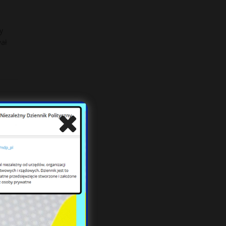
y
wał
u,
ą,
[…]