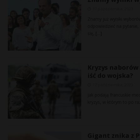
17 października, 2023
Znamy już wyniki wyboró
odpowiedzieć na pytanie, 
się,
[…]
Kryzys naborów 
iść do wojska?
17 października, 2023
Jak podają francuskie med
kryzys, w którym to po raz
Gigant znika z P