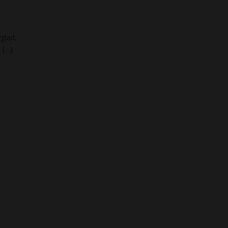
gląd,
.
[…]