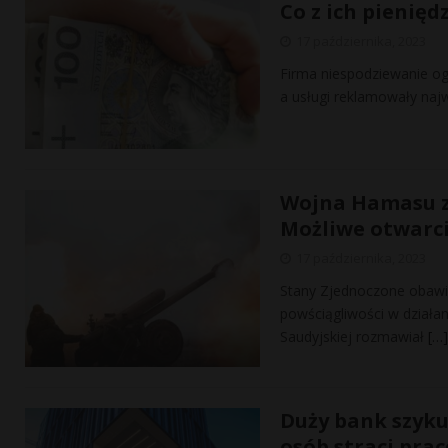
Co z ich pienięd
17 października, 2023
Firma niespodziewanie og
a usługi reklamowały najw
Wojna Hamasu z 
Możliwe otwarci
17 października, 2023
Stany Zjednoczone obawia
powściągliwości w działan
Saudyjskiej rozmawiał
[…]
Duży bank szyku
osób straci prac