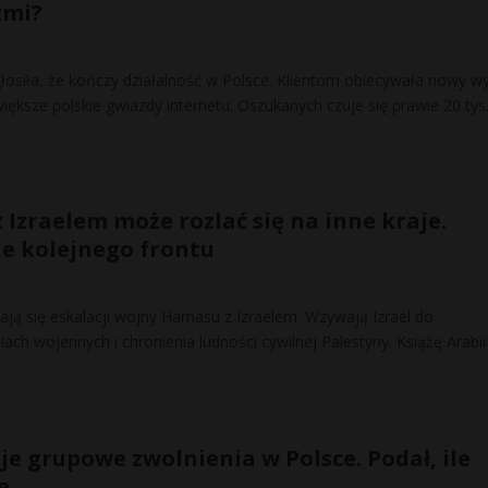
zmi?
łosiła, że kończy działalność w Polsce. Klientom obiecywała nowy wy
iększe polskie gwiazdy internetu. Oszukanych czuje się prawie 20 tys
Izraelem może rozlać się na inne kraje.
e kolejnego frontu
ją się eskalacji wojny Hamasu z Izraelem. Wzywają Izrael do
iach wojennych i chronienia ludności cywilnej Palestyny. Książę Arabii
je grupowe zwolnienia w Polsce. Podał, ile
ę