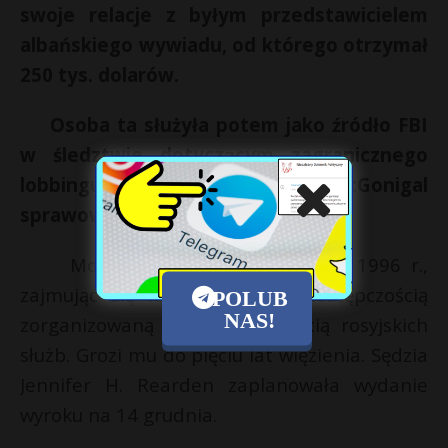
swoje relacje z byłym przedstawicielem
albańskiego wywiadu, od którego otrzymał
250 tys. dolarów.
Osoba ta służyła potem jako źródło FBI
w śledztwie dotyczącym zagranicznego
lobbingu, nad którym McGonigal
sprawował nadzór.
McGonigal pracował w FBI od 1996 r.,
zajmując się m.in. rosyjską przestępczością
POLUB
NAS!
zorganizowaną oraz działalnością rosyjskich
służb. Grozi mu do pięciu lat więzienia. Sędzia
Jennifer H. Rearden zaplanowała wydanie
wyroku na 14 grudnia.