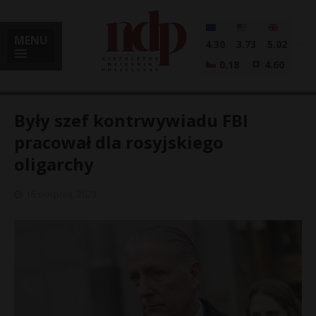
MENU
4.30
3.73
5.02
0.18
4.60
Były szef kontrwywiadu FBI
pracował dla rosyjskiego
oligarchy
i
16 sierpnia, 2023
l