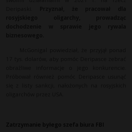
P
Deripaski.
Przyznał, że pracował dla
rosyjskiego oligarchy, prowadząc
dochodzenie w sprawie jego rywala
biznesowego.
E
McGonigal powiedział, że przyjął ponad
i
17 tys. dolarów, aby pomóc Deripasce zebrać
l
obraźliwe informacje o jego konkurencie.
Próbował również pomóc Deripasce usunąć
się z listy sankcji, nałożonych na rosyjskich
oligarchów przez USA.
s
s
Zatrzymanie byłego szefa biura FBI