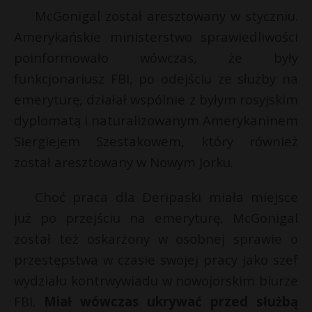
t
McGonigal został aresztowany w styczniu.
r
Amerykańskie ministerstwo sprawiedliwości
poinformowało wówczas, że były
s
funkcjonariusz FBI, po odejściu ze służby na
s
t
E
emeryturę, działał wspólnie z byłym rosyjskim
dyplomatą i naturalizowanym Amerykaninem
i
Siergiejem Szestakowem, który również
l
został aresztowany w Nowym Jorku.
Choć praca dla Deripaski miała miejsce
już po przejściu na emeryturę, McGonigal
został też oskarżony w osobnej sprawie o
przestępstwa w czasie swojej pracy jako szef
wydziału kontrwywiadu w nowojorskim biurze
FBI.
Miał wówczas ukrywać przed służbą