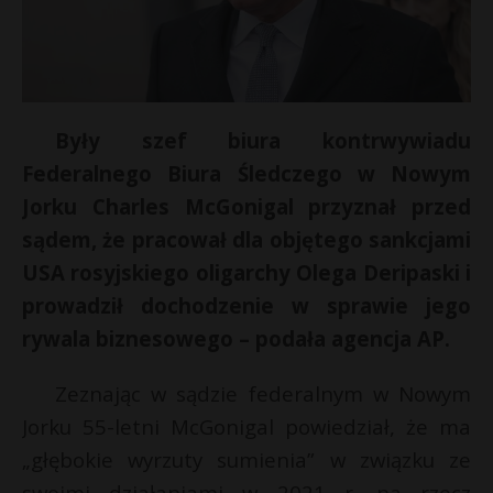
Były szef biura kontrwywiadu
Federalnego Biura Śledczego w Nowym
Jorku Charles McGonigal przyznał przed
sądem, że pracował dla objętego sankcjami
USA rosyjskiego oligarchy Olega Deripaski i
prowadził dochodzenie w sprawie jego
rywala biznesowego – podała agencja AP.
Zeznając w sądzie federalnym w Nowym
Jorku 55-letni McGonigal powiedział, że ma
„głębokie wyrzuty sumienia” w związku ze
swoimi działaniami w 2021 r. na rzecz