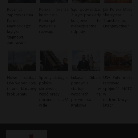
Rocznica
Polska branża
Sąd potwierdza:
Jak Polska Może
zaprzysiężenia
kosmiczna:
Zużyte podkłady
Skorzystać z
Karola
Potencjał i
kolejowe to
Transformacji
Nawrockiego:
wyzwania
niebezpieczne
Energetycznej?
krytyka
rozwoju
odpady
'sejmowej
zamrażarki’
Nowe sankcje
Sporny dialog o
Łukasz Gibała
USA: Putin może
USA wobec Rosji
polsko-
ponownie
testować
i Iranu: kluczowy
ukraińskiej
startuje w
spójność NATO
krok Senatu
współpracy
wyborach na
w
obronnej z USA
prezydenta
nadchodzących
w tle
Krakowa
latach