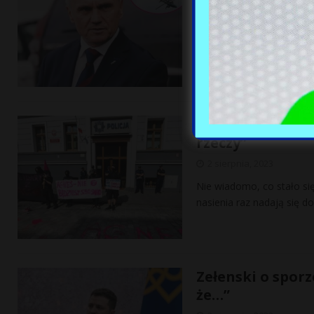
Dwa białoruskie śmigłowce
obrony. W sieci aż kipi o
Śledztwo w spra
rzeczy”
2 sierpnia, 2023
Nie wiadomo, co stało si
nasienia raz nadają się 
Zełenski o spor
że…”