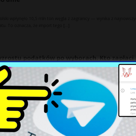
olski wpłynęło 10,5 mln ton węgla z zagranicy — wynika z najnowszy
tu. To oznacza, że import tego
[…]
 wzrostu podatków po wyborach. Kto zapłaci 
ę, że poniesie koszty obietnic składanych w kampanii przez politykó
powołując się na najnowszy sondaż IBRiS. Mamy już m.in.
[…]
 wleciały. Gen. Polko: Znów się z nas śmiej