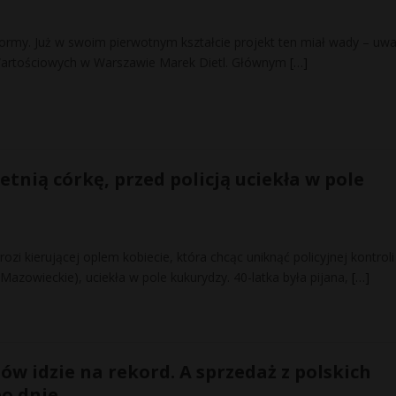
ormy. Już w swoim pierwotnym kształcie projekt ten miał wady – uw
Wartościowych w Warszawie Marek Dietl. Głównym
[…]
letnią córkę, przed policją uciekła w pole
rozi kierującej oplem kobiecie, która chcąc uniknąć policyjnej kontroli
Mazowieckie), uciekła w pole kukurydzy. 40-latka była pijana,
[…]
w idzie na rekord. A sprzedaż z polskich
po dnie