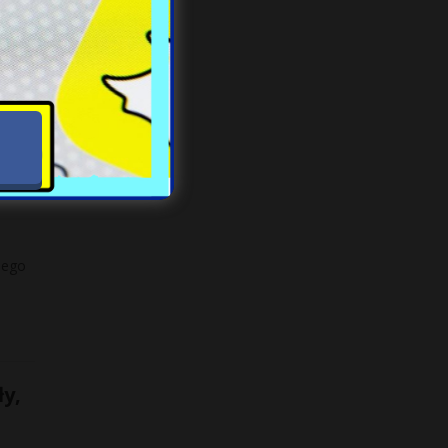
rt
ne
iego
y,