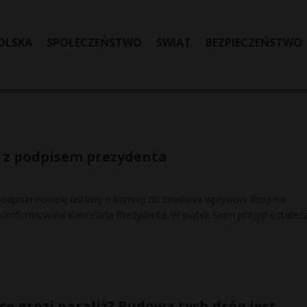
OLSKA
SPOŁECZEŃSTWO
ŚWIAT
BEZPIECZEŃSTWO
 z podpisem prezydenta
odpisał nowelę ustawy o komisji do zbadania wpływów Rosji na
poinformowała Kancelaria Prezydenta. W piątek Sejm przyjął ostatecz
ce grozi paraliż? Budowa tych dróg jest