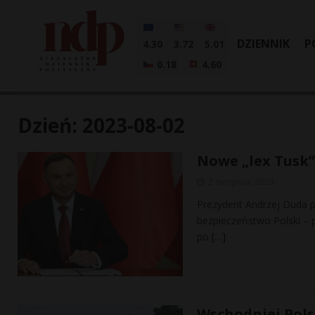
DZIENNIK
P
4.30
3.72
5.01
0.18
4.60
Dzień:
2023-08-02
Nowe „lex Tusk”
2 sierpnia, 2023
Prezydent Andrzej Duda p
bezpieczeństwo Polski – 
po
[…]
Wschodniej Pols