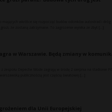
ub mających wkrótce się rozpocząć budów odcinków autostrad i dróg
grozi, że zostaną zatrzymane. To zagrożenie wynika ze zbyt
[…]
agra w Warszawie. Będą zmiany w komunika
 z zespołu Depeche Mode zagrają w środę 2 sierpnia na stadionie P
arszawską publicznością jest częścią światowej
[…]
agrożeniem dla Unii Europejskiej