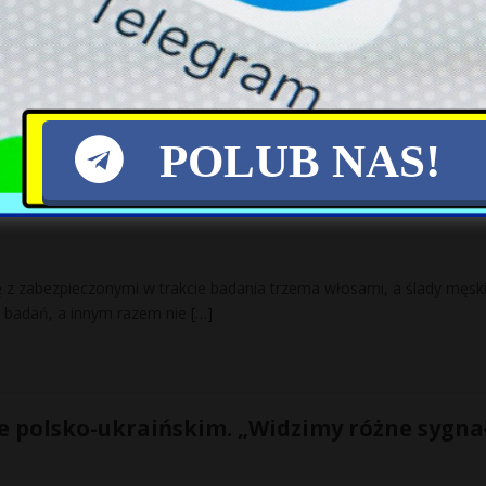
 przekroczyły podczas ćwiczeń polską granicę – przyznał polski reso
d złośliwych komentarzy. – Nie może tak być,
[…]
POLUB NAS!
wie gwałtu w komisariacie. Dzieją się „dziw
ę z zabezpieczonymi w trakcie badania trzema włosami, a ślady męsk
do badań, a innym razem nie
[…]
ze polsko-ukraińskim. „Widzimy różne sygnał