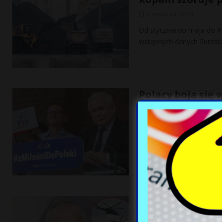
2 sierpnia, 2023
Od stycznia do maja do P
wstępnych danych Eurosta
Polacy boją się
obietnice?
2 sierpnia, 2023
Połowa Polaków obawia si
pisze „Rzeczpospolita”, 
Śmigłowce jednak
2 sierpnia, 2023