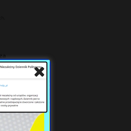
ch,
za
w –
ą