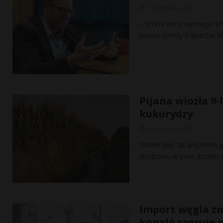
2 sierpnia, 2023
– Strefa euro wymaga ref
prezes Giełdy Papierów 
Pijana wiozła 9-
kukurydzy
2 sierpnia, 2023
Nawet pięć lat więzienia g
drogowej w pow. lipskim (
Import węgla znó
kopalń szoruje 