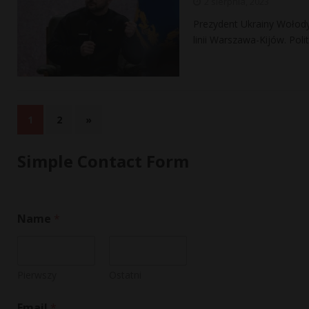
2 sierpnia, 2023
Prezydent Ukrainy Wołody
linii Warszawa-Kijów. Poli
1
2
»
Simple Contact Form
*
Name
*
N
a
m
e
*
Pierwszy
Ostatni
Email
*