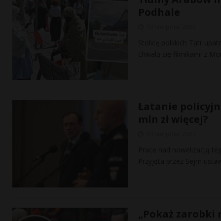
Podhale
10 sierpnia, 2023
Stolicę polskich Tatr upa
chwalą się filmikami z M
Łatanie policyj
mln zł więcej?
10 sierpnia, 2023
Prace nad nowelizacją te
Przyjęta przez Sejm usta
„Pokaż zarobki 