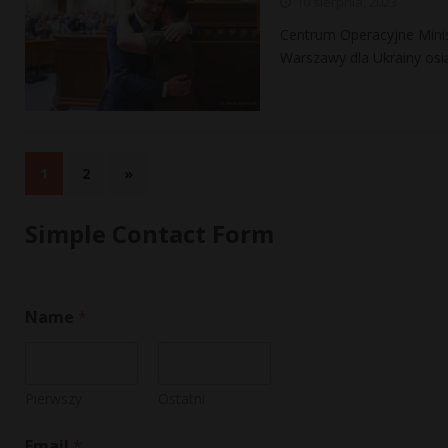
10 sierpnia, 2023
Centrum Operacyjne Min
Warszawy dla Ukrainy osią
1
2
»
Simple Contact Form
*
Name
*
E
m
a
i
l
Pierwszy
Ostatni
o
r
Email
*