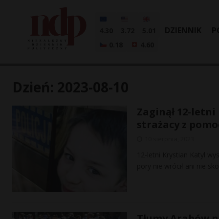
DZIENNIK
P
4.30
3.72
5.01
0.18
4.60
Dzień:
2023-08-10
Zaginął 12-letni
strażacy z pomo
10 sierpnia, 2023
12-letni Krystian Katyl 
pory nie wrócił ani nie sko
Tłumy Arabów n