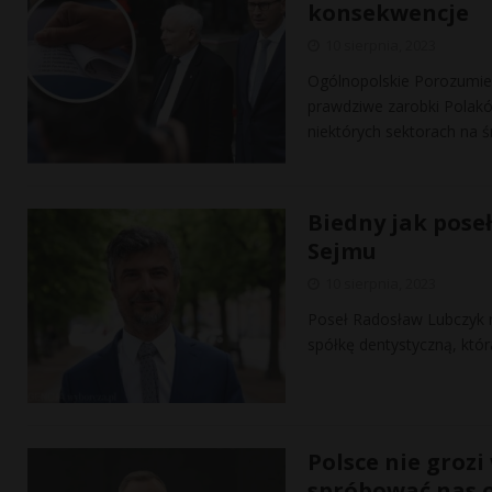
konsekwencje
10 sierpnia, 2023
Ogólnopolskie Porozumie
prawdziwe zarobki Polakó
niektórych sektorach na 
Biedny jak poseł
Sejmu
10 sierpnia, 2023
Poseł Radosław Lubczyk m
spółkę dentystyczną, któr
Polsce nie grozi
spróbować nas 