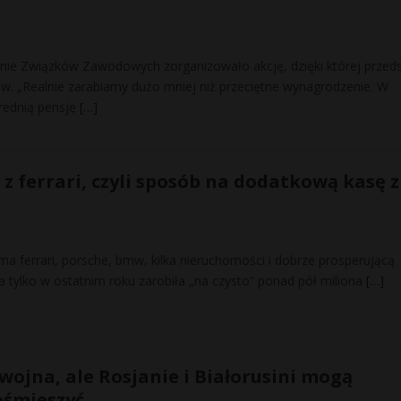
nie Związków Zawodowych zorganizowało akcję, dzięki której przed
w. „Realnie zarabiamy dużo mniej niż przeciętne wynagrodzenie. W
średnią pensję
[…]
 z ferrari, czyli sposób na dodatkową kasę z
a ferrari, porsche, bmw, kilka nieruchomości i dobrze prosperującą
a tylko w ostatnim roku zarobiła „na czysto” ponad pół miliona
[…]
 wojna, ale Rosjanie i Białorusini mogą
ośmieszyć