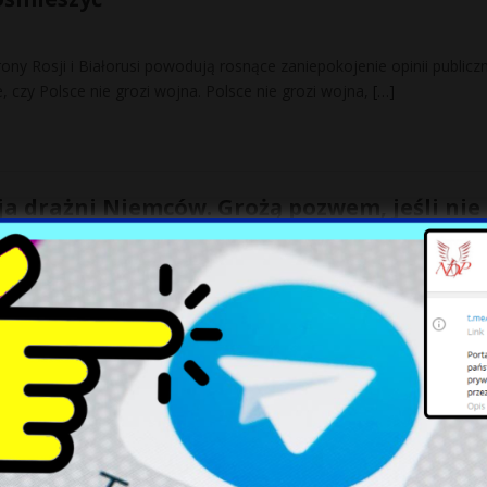
ony Rosji i Białorusi powodują rosnące zaniepokojenie opinii publiczn
e, czy Polsce nie grozi wojna. Polsce nie grozi wojna,
[…]
ja drażni Niemców. Grożą pozwem, jeśli nie
dań
olsce pozwem. Wszystko przez budowę terminala kontenerowego, kt
siadom, bo w ich ocenie zniszczy środowisko. Burmistrz przygranicz
 14 Polaków uwięzionych na Maui. „Jesteśm
a”