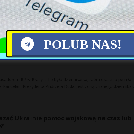
 uwięziona na wyspie Maui, gdzie szaleją pożary. Nasz amerykański
owski rozmawiał z Polką mieszkającą w New Jersey, która wraz
[…]
POLUB NAS!
ajki. Żona znanego dziennikarza ambasado
adorem RP w Brazylii. To była dziennikarka, która ostatnio pełniła
w Kancelarii Prezydenta Andrzeja Duda. Jest żoną znanego dziennikar
azać Ukrainie pomoc wojskową na czas lub
y?