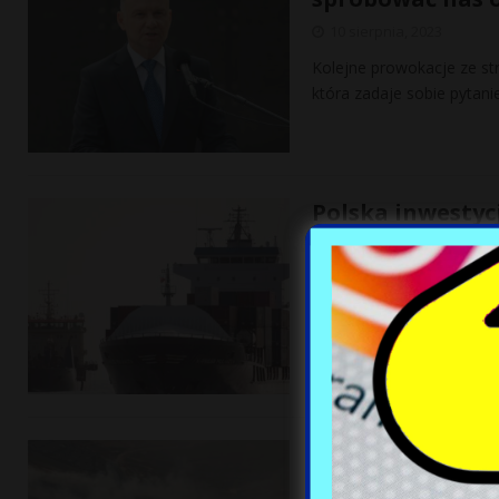
10 sierpnia, 2023
Kolejne prowokacje ze str
która zadaje sobie pytani
Polska inwestyc
spełnimy ich żą
10 sierpnia, 2023
Niemiecka gmina grozi P
nie podoba się naszym są
Heringsdorfu
[…]
Hawaje w ogniu.
odcięci od świat