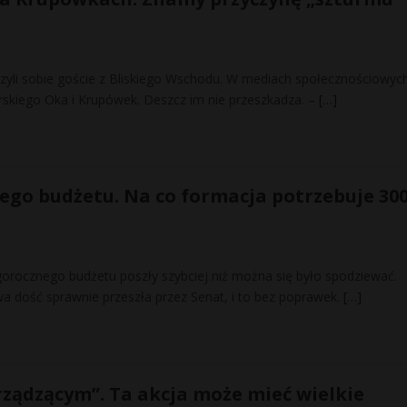
trzyli sobie goście z Bliskiego Wschodu. W mediach społecznościowyc
orskiego Oka i Krupówek. Deszcz im nie przeszkadza. –
[…]
nego budżetu. Na co formacja potrzebuje 30
gorocznego budżetu poszły szybciej niż można się było spodziewać.
wa dość sprawnie przeszła przez Senat, i to bez poprawek.
[…]
rządzącym”. Ta akcja może mieć wielkie