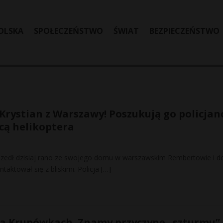
OLSKA
SPOŁECZEŃSTWO
ŚWIAT
BEZPIECZEŃSTWO
 Krystian z Warszawy! Poszukują go policjanc
cą helikoptera
wyszedł dzisiaj rano ze swojego domu w warszawskim Rembertowie i do
ntaktował się z bliskimi. Policja
[…]
a Krupówkach. Znamy przyczynę „szturmu”