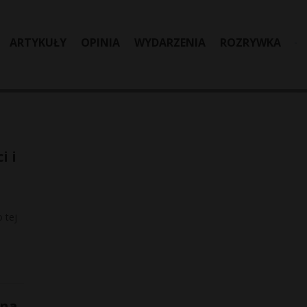
ARTYKUŁY
OPINIA
WYDARZENIA
ROZRYWKA
i i
 tej
 na