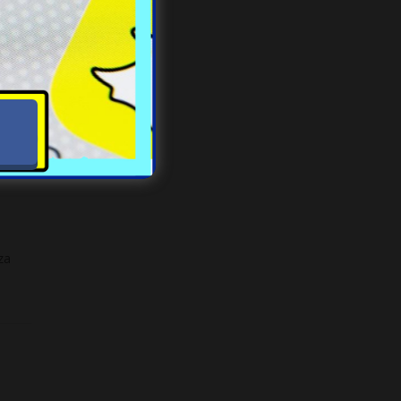
rem
za