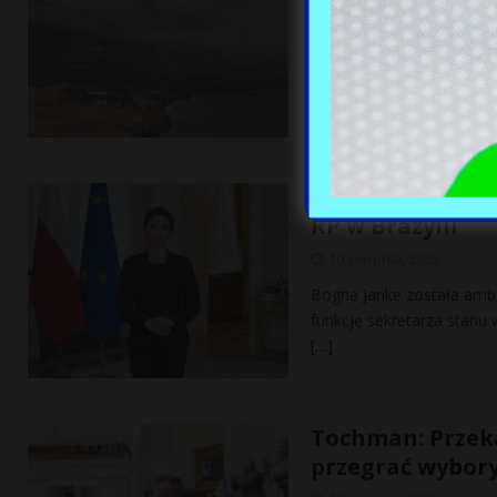
10 sierpnia, 2023
Grupa 14 Polaków została
korespondent Paweł Żuch
Kariera jak z b
RP w Brazylii
10 sierpnia, 2023
Bogna Janke została ambas
funkcję sekretarza stanu 
[…]
Tochman: Przek
przegrać wybor