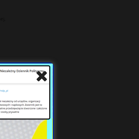
ej,
óry
nego
y