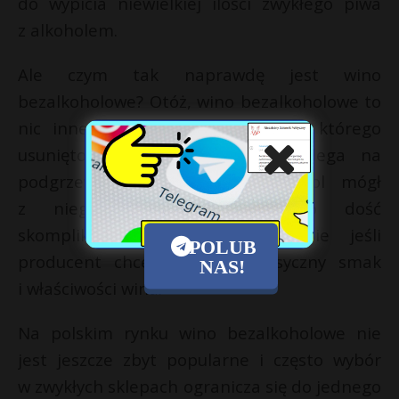
do wypicia niewielkiej ilości zwykłego piwa
z alkoholem.
Ale czym tak naprawdę jest wino
bezalkoholowe? Otóż, wino bezalkoholowe to
nic innego jak normalne wino, z którego
usunięto alkohol. Proces ten polega na
podgrzewaniu napoju, aby alkohol mógł
z niego odparować. Jest to dość
skomplikowany proces, szczególnie jeśli
POLUB
producent chce zachować klasyczny smak
NAS!
i właściwości wina.
Na polskim rynku wino bezalkoholowe nie
jest jeszcze zbyt popularne i często wybór
w zwykłych sklepach ogranicza się do jednego