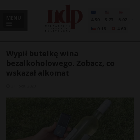
MENU
4.30
3.73
5.02
0.18
4.60
Wypił butelkę wina
bezalkoholowego. Zobacz, co
wskazał alkomat
i
31 lipca, 2023
l