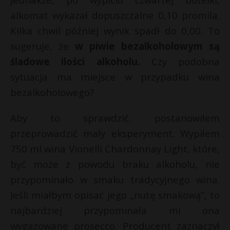
P
alkomat wykazał dopuszczalne 0,10 promila.
Kilka chwil później wynik spadł do 0,00. To
sugeruje, że
w piwie bezalkoholowym są
śladowe ilości alkoholu.
Czy podobna
*
E
E
sytuacja ma miejsce w przypadku wina
bezalkoholowego?
i
i
l
l
Aby to sprawdzić, postanowiłem
przeprowadzić mały eksperyment. Wypiłem
750 ml wina Vionelli Chardonnay Light, które,
być może z powodu braku alkoholu, nie
t
przypominało w smaku tradycyjnego wina.
Jeśli miałbym opisać jego „nutę smakową”, to
najbardziej przypominała mi ona
wygazowane prosecco. Producent zaznaczył