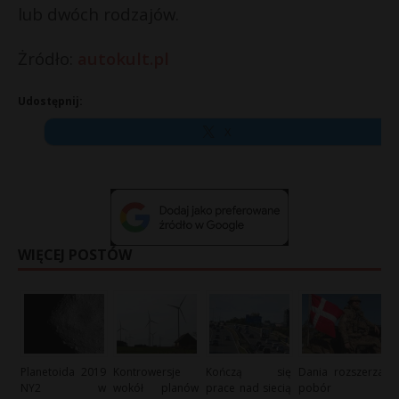
lub dwóch rodzajów.
Żródło:
autokult.pl
Udostępnij:
X
WIĘCEJ POSTÓW
Planetoida 2019
Kontrowersje
Kończą się
Dania rozszerza
NY2 w
wokół planów
prace nad siecią
pobór