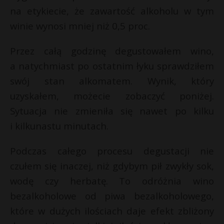
t
na etykiecie, że zawartość alkoholu w tym
r
winie wynosi mniej niż 0,5 proc.
s
Przez całą godzinę degustowałem wino,
s
a natychmiast po ostatnim łyku sprawdziłem
swój stan alkomatem. Wynik, który
uzyskałem, możecie zobaczyć poniżej.
Sytuacja nie zmieniła się nawet po kilku
i kilkunastu minutach.
Podczas całego procesu degustacji nie
czułem się inaczej, niż gdybym pił zwykły sok,
wodę czy herbatę. To odróżnia wino
bezalkoholowe od piwa bezalkoholowego,
które w dużych ilościach daje efekt zbliżony