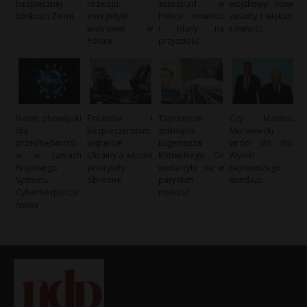
bezpiecznej
rozwoju
autostrad w
wojskowy: nowe
bliskości Ziemi
energetyki
Polsce: nowości
zasady i większa
wiatrowej w
i plany na
równość
Polsce
przyszłość
Nowe obowiązki
Finlandia i
Tajemnicze
Czy Mateusz
dla
bezpieczeństwo:
zniknięcie
Morawiecki
przedsiębiorcó
wsparcie
Eugeniusza
wróci do PiS?
w w ramach
Ukrainy a własne
Kotwickiego: Co
Wyniki
Krajowego
priorytety
wydarzyło się w
najnowszego
Systemu
obronne
paryskim
sondażu
Cyberbezpiecze
metrze?
ństwa