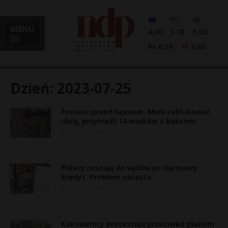
MENU
4.30
3.73
5.02
0.18
4.60
Dzień:
2023-07-25
Protest przed Sejmem. Mieli zablokować
i
ulicę, przynieśli 14 worków z koksem
25 lipca, 2023
l
Polacy ruszają do sądów po darmowy
kredyt. Problem narasta
25 lipca, 2023
Koksownicy protestują przeciwko planom