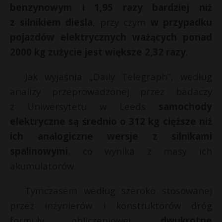
benzynowym i 1,95 razy bardziej niż
P
z silnikiem diesla
, przy czym
w przypadku
pojazdów elektrycznych ważących ponad
2000 kg zużycie jest większe 2,32 razy
.
E
Jak wyjaśnia „Daily Telegraph”, według
analizy przeprowadzonej przez badaczy
i
l
z Uniwersytetu w Leeds
samochody
elektryczne są średnio o 312 kg cięższe niż
ich analogiczne wersje z silnikami
spalinowymi
, co wynika z masy ich
*
akumulatorów.
Tymczasem według szeroko stosowanej
przez inżynierów i konstruktorów dróg
r
formuły obliczeniowej,
dwukrotne