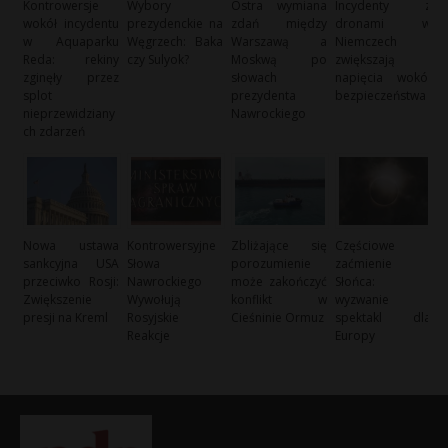
Kontrowersje
Wybory
Ostra wymiana
Incydenty z
wokół incydentu
prezydenckie na
zdań między
dronami w
w Aquaparku
Węgrzech: Baka
Warszawą a
Niemczech
Reda: rekiny
czy Sulyok?
Moskwą po
zwiększają
zginęły przez
słowach
napięcia wokół
splot
prezydenta
bezpieczeństwa
nieprzewidziany
Nawrockiego
ch zdarzeń
Nowa ustawa
Kontrowersyjne
Zbliżające się
Częściowe
sankcyjna USA
Słowa
porozumienie
zaćmienie
przeciwko Rosji:
Nawrockiego
może zakończyć
Słońca:
Zwiększenie
Wywołują
konflikt w
wyzwanie i
presji na Kreml
Rosyjskie
Cieśninie Ormuz
spektakl dla
Reakcje
Europy