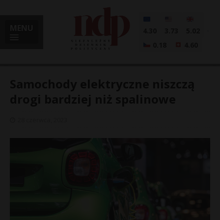
MENU
4.30
3.73
5.02
0.18
4.60
Samochody elektryczne niszczą
drogi bardziej niż spalinowe
i
28 czerwca, 2023
l