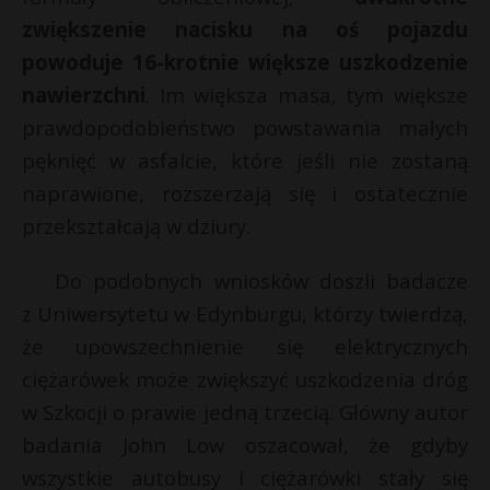
t
zwiększenie nacisku na oś pojazdu
r
powoduje 16-krotnie większe uszkodzenie
nawierzchni
. Im większa masa, tym większe
s
prawdopodobieństwo powstawania małych
s
pęknięć w asfalcie, które jeśli nie zostaną
naprawione, rozszerzają się i ostatecznie
przekształcają w dziury.
Do podobnych wniosków doszli badacze
z Uniwersytetu w Edynburgu, którzy twierdzą,
że upowszechnienie się elektrycznych
ciężarówek może zwiększyć uszkodzenia dróg
w Szkocji o prawie jedną trzecią. Główny autor
badania John Low oszacował, że gdyby
wszystkie autobusy i ciężarówki stały się