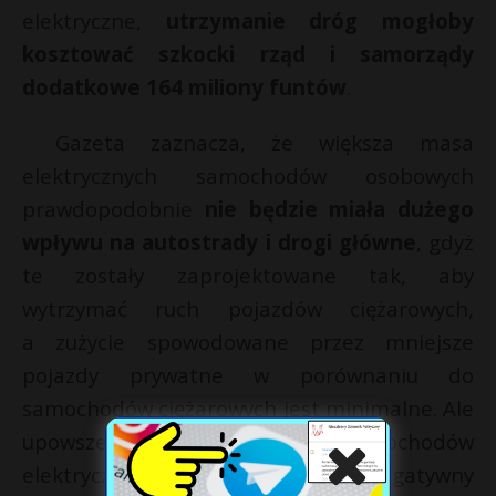
elektryczne,
utrzymanie dróg mogłoby
kosztować szkocki rząd i samorządy
dodatkowe 164 miliony funtów
.
Gazeta zaznacza, że większa masa
elektrycznych samochodów osobowych
prawdopodobnie
nie będzie miała dużego
wpływu na autostrady i drogi główne
, gdyż
te zostały zaprojektowane tak, aby
wytrzymać ruch pojazdów ciężarowych,
a zużycie spowodowane przez mniejsze
pojazdy prywatne w porównaniu do
samochodów ciężarowych jest minimalne. Ale
upowszechnianie się cięższych samochodów
elektrycznych może już mieć negatywny