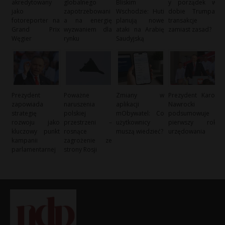
akredytowany
globalnego
Bliskim
y porządek w
jako
zapotrzebowani
Wschodzie: Huti
dobie Trumpa:
fotoreporter na
a na energię
planują nowe
transakcje
Grand Prix
wyzwaniem dla
ataki na Arabię
zamiast zasad?
Węgier
rynku
Saudyjską
Prezydent
Poważne
Zmiany w
Prezydent Karol
zapowiada
naruszenia
aplikacji
Nawrocki
strategię
polskiej
mObywatel: Co
podsumowuje
rozwoju jako
przestrzeni –
użytkownicy
pierwszy rok
kluczowy punkt
rosnące
muszą wiedzieć?
urzędowania
kampanii
zagrożenie ze
parlamentarnej
strony Rosji