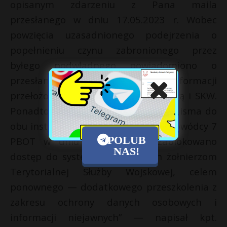
opisanym zdarzeniu z Pana maila
przesłanego w dniu 17.05.2023 r. Wobec
powzięcia uzasadnionego podejrzenia o
popełnieniu czynu zabronionego przez
byłego podwładnego powiadomiono o
przesłanej przez Pana informacji
przełożonych, Żandarmerię Wojskową i SKW.
Ponadto zostaną wysłane oficjalne pisma do
obu instytucji. Dodatkowo decyzją Dowódcy 7
POLUB
PBOT w dniu 18.05.2023 r. zablokowano
NAS!
dostęp do systemów niejawnych żołnierzom
Terytorialnej Służby Wojskowej, celem
ponownego — dodatkowego przeszkolenia z
zakresu ochrony danych osobowych i
informacji niejawnych” — napisał kpt.