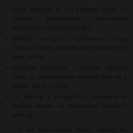
P
Dane żołnierzy po raz pierwszy trafiły na
otwarty komunikator internetowy
Messenger pod koniec 2020 r.
E
Według naszych rozmówców mogą
E
stanowić cenny nabytek dla służb wrogich
i
nam państw
i
l
l
E
Żołnierze batalionu, z którego wyciekły
dane, są zaniepokojeni sytuacją. Boją się o
i
siebie i swoje rodziny
l
*
To kolejny z karygodnych wycieków w
polskim wojsku na przestrzeni ostatnich
kilku lat
Od lat dziennikarze Onetu zajmują się