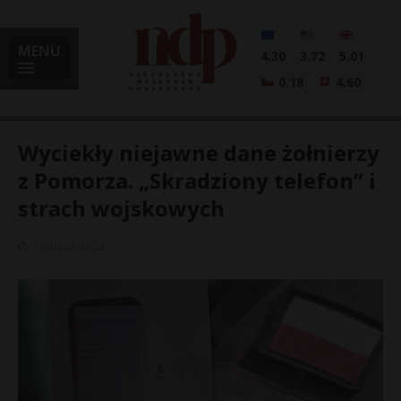
MENU
4.30
3.72
5.01
0.18
4.60
Wyciekły niejawne dane żołnierzy
z Pomorza. „Skradziony telefon” i
strach wojskowych
i
19 maja, 2023
l