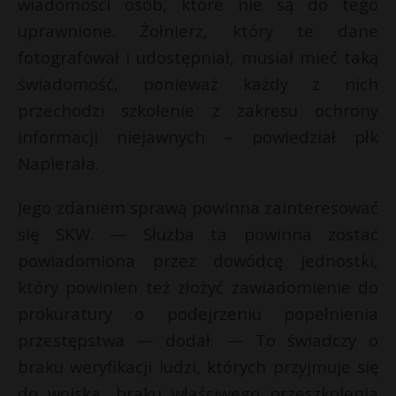
wiadomości osób, które nie są do tego
uprawnione. Żołnierz, który te dane
fotografował i udostępniał, musiał mieć taką
świadomość, ponieważ każdy z nich
przechodzi szkolenie z zakresu ochrony
informacji niejawnych – powiedział płk
Napierała.
Jego zdaniem sprawą powinna zainteresować
się SKW. — Służba ta powinna zostać
powiadomiona przez dowódcę jednostki,
który powinien też złożyć zawiadomienie do
prokuratury o podejrzeniu popełnienia
przestępstwa — dodał. — To świadczy o
braku weryfikacji ludzi, których przyjmuje się
do wojska, braku właściwego przeszkolenia