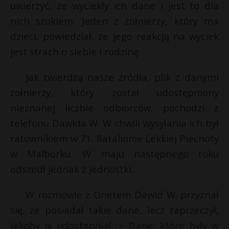
uwierzyć, że wyciekły ich dane i jest to dla
nich szokiem. Jeden z żołnierzy, który ma
dzieci, powiedział, że jego reakcją na wyciek
jest strach o siebie i rodzinę.
Jak twierdzą nasze źródła, plik z danymi
żołnierzy, który został udostępniony
nieznanej liczbie odbiorców, pochodzi z
telefonu Dawida W. W chwili wysyłania ich był
ratownikiem w 71. Batalionie Lekkiej Piechoty
w Malborku. W maju następnego roku
odszedł jednak z jednostki.
W rozmowie z Onetem Dawid W. przyznał
się, że posiadał takie dane, lecz zaprzeczył,
jakoby je udostępniał. – Dane, które były w