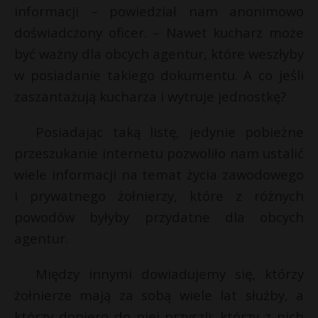
informacji – powiedział nam anonimowo
doświadczony oficer. – Nawet kucharz może
być ważny dla obcych agentur, które weszłyby
w posiadanie takiego dokumentu. A co jeśli
zaszantażują kucharza i wytruje jednostkę?
Posiadając taką listę, jedynie pobieżne
przeszukanie internetu pozwoliło nam ustalić
wiele informacji na temat życia zawodowego
i prywatnego żołnierzy, które z różnych
powodów byłyby przydatne dla obcych
agentur.
Między innymi dowiadujemy się, którzy
żołnierze mają za sobą wiele lat służby, a
którzy dopiero do niej przyszli; którzy z nich