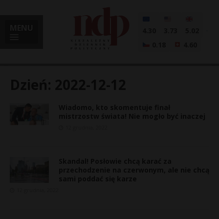
MENU
4.30
3.73
5.02
0.18
4.60
Dzień:
2022-12-12
Wiadomo, kto skomentuje finał
i
mistrzostw świata! Nie mogło być inaczej
12 grudnia, 2022
l
Skandal! Posłowie chcą karać za
przechodzenie na czerwonym, ale nie chcą
sami poddać się karze
12 grudnia, 2022