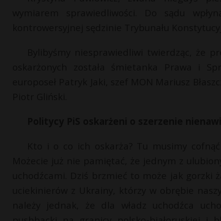
wymiarem sprawiedliwości. Do sądu wpłyną
kontrowersyjnej sędzinie Trybunału Konstytucyj
Bylibyśmy niesprawiedliwi twierdząc, że p
oskarżonych została śmietanka Prawa i Spr
europoseł Patryk Jaki, szef MON Mariusz Błaszc
Piotr Gliński.
Politycy PiS oskarżeni o szerzenie nienawi
Kto i o co ich oskarża? Tu musimy cofnąć 
Możecie już nie pamiętać, że jednym z ulubion
uchodźcami. Dziś brzmieć to może jak gorzki ża
uciekinierów z Ukrainy, którzy w obrębie nasz
należy jednak, że dla władz uchodźca uch
pushbacki na granicy polsko-białoruskiej i