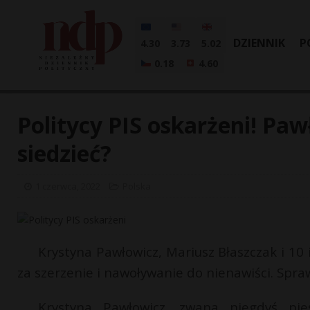
DZIENNIK
P
4.30
3.73
5.02
0.18
4.60
Politycy PIS oskarżeni! Paw
siedzieć?
1 czerwca, 2022
Polska
Krystyna Pawłowicz, Mariusz Błaszczak i 10
za szerzenie i nawoływanie do nienawiści. Spra
Krystyna Pawłowicz, zwana niegdyś pies