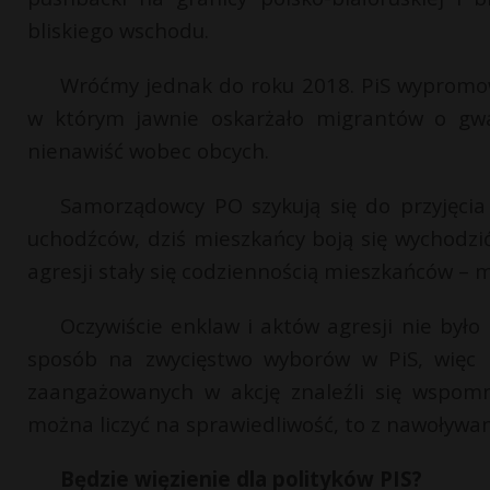
bliskiego wschodu.
Wróćmy jednak do roku 2018. PiS wypromo
w którym jawnie oskarżało migrantów o gwa
nienawiść wobec obcych.
Samorządowcy PO szykują się do przyjęcia
uchodźców, dziś mieszkańcy boją się wychodzi
agresji stały się codziennością mieszkańców – 
Oczywiście enklaw i aktów agresji nie było
sposób na zwycięstwo wyborów w PiS, więc p
zaangażowanych w akcję znaleźli się wspomni
można liczyć na sprawiedliwość, to z nawoływani
Będzie więzienie dla polityków PIS?