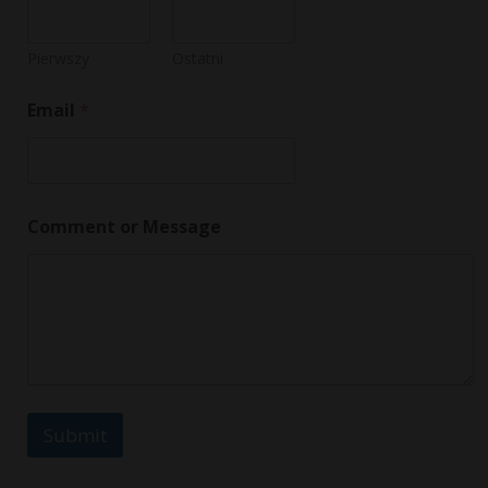
m
e
N
Pierwszy
Ostatni
a
m
Email
*
e
Comment or Message
Submit