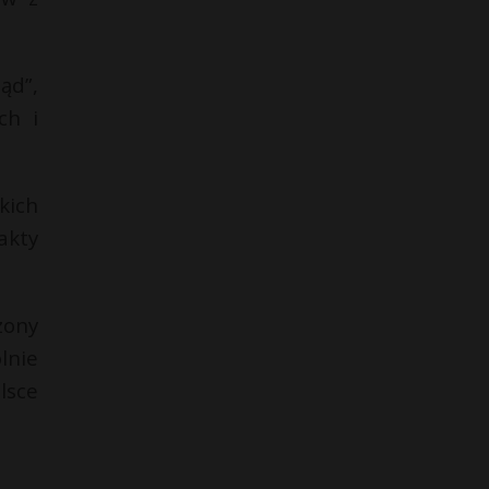
ąd”,
ch i
kich
akty
zony
lnie
lsce