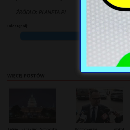
ŹRÓDŁO: PLANETA.PL
Udostępnij:
WIĘCEJ POSTÓW
Letnie Refleksje: Symbolika
Kontrowersje wokół