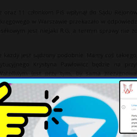
cz oraz 11 członkom PiS wpłynął do Sądu Rejono
kręgowego w Warszawie przekazało w odpowiedz
siłkowym jest niejaki R.G, a termin sprawy nie zo
ie każdy jest sądzony podobnie. Mamy coś takiego,
ytucyjnego Krystyna Pawłowicz będzie na przy
Wątpliwym jest przy tym, by sama zrezygnowa
Podobnie jej koledzy, „prawi i sprawiedliwi” dział
nany działacz, szef Ośrodka Monitorowania Zach
ł. Mężczyzna i jego organizacja od dłuższego c
u i mowy nienawiści. A przez swoją działalność są