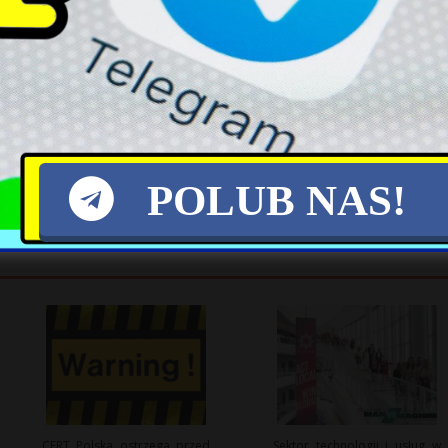
X
POLUB NAS!
CERT Polska ostrzega przed
Sektor technologii i usług w