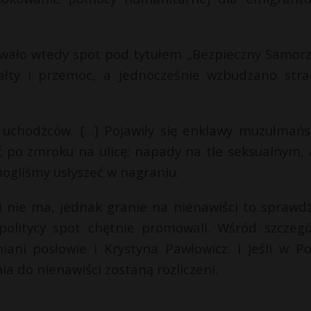
wało wtedy spot pod tytułem „Bezpieczny Samorz
łty i przemoc, a jednocześnie wzbudzano stra
 uchodźców. […] Pojawiły się enklawy muzułmańs
ć po zmroku na ulicę; napady na tle seksualnym, 
mogliśmy usłyszeć w nagraniu.
 i nie ma, jednak granie na nienawiści to sprawd
olitycy spot chętnie promowali. Wśród szczegó
ani posłowie i Krystyna Pawłowicz. I jeśli w Po
a do nienawiści zostaną rozliczeni.