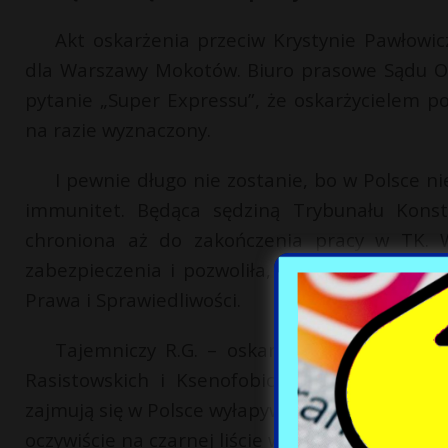
Akt oskarżenia przeciw Krystynie Pawłowi
dla Warszawy Mokotów. Biuro prasowe Sądu O
pytanie „Super Expressu”, że oskarżycielem po
na razie wyznaczony.
I pewnie długo nie zostanie, bo w Polsce n
immunitet. Będąca sędziną Trybunału Konst
chroniona aż do zakończenia pracy w TK. 
zabezpieczenia i pozwoliła, by ktoś ją sądził. 
Prawa i Sprawiedliwości.
Tajemniczy R.G. – oskarżyciel – to zaś z
Rasistowskich i Ksenofobicznych Rafał Gawe
zajmują się w Polsce wyłapywaniem aktów rasizm
oczywiście na czarnej liście władzy.