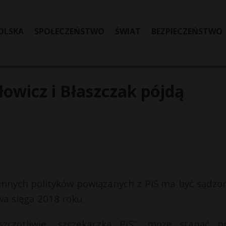
OLSKA
SPOŁECZEŃSTWO
ŚWIAT
BEZPIECZEŃSTWO
łowicz i Błaszczak pójdą
 innych polityków powiązanych z PiS ma być sądzo
wa sięga 2018 roku.
zczotliwie „szczekaczką PiS”, może stanąć p