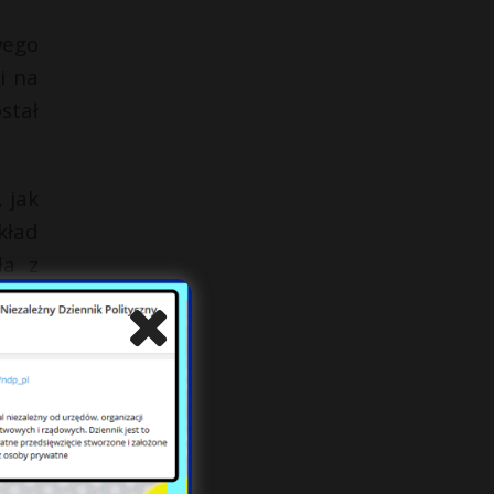
wego
i na
stał
 jak
kład
ła z
acze
owań
zasu
 też