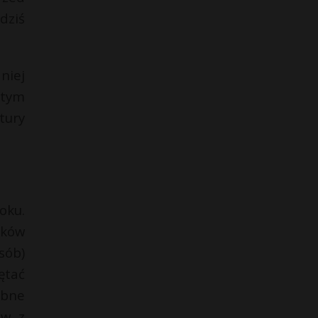
dziś
niej
 tym
tury
oku.
aków
sób)
ętać
ebne
ów z