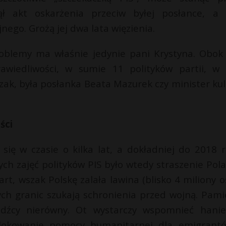
ł akt oskarżenia przeciw byłej posłance, a 
nego. Grożą jej dwa lata więzienia.
roblemy ma właśnie jedynie pani Krystyna. Obok 
awiedliwości, w sumie 11 polityków partii, w
zak, była posłanka Beata Mazurek czy minister kul
ści
się w czasie o kilka lat, a dokładniej do 2018 r
ych zajęć polityków PIS było wtedy straszenie Pol
rt, wszak Polskę zalała lawina (blisko 4 miliony o
ych granic szukają schronienia przed wojną. Pami
odźcy nierówny. Ot wystarczy wspomnieć hani
 blokowanie pomocy humanitarnej dla emigrant