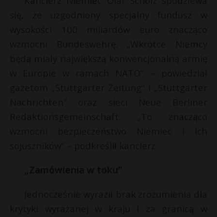
Kanclerz Niemiec Olaf Scholz spodziewa
się, że uzgodniony specjalny fundusz w
wysokości 100 miliardów euro znacząco
wzmocni Bundeswehrę. „Wkrótce Niemcy
będą miały największą konwencjonalną armię
w Europie w ramach NATO” – powiedział
gazetom „Stuttgarter Zeitung” i „Stuttgarter
Nachrichten” oraz sieci Neue Berliner
Redaktionsgemeinschaft. „To znacząco
wzmocni bezpieczeństwo Niemiec i ich
sojuszników” – podkreślił kanclerz.
„Zamówienia w toku”
Jednocześnie wyraził brak zrozumienia dla
krytyki wyrażanej w kraju i za granicą w