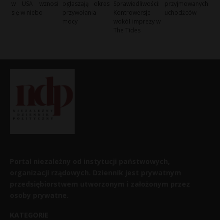
w USA wznosi
ogłaszają okres
Sprawiedliwości:
przyjmowanych
się w niebo
przywołania
Kontrowersje
uchodźców
mocy
wokół imprezy w
The Tides
Portal niezależny od instytucji państwowych,
organizacji rządowych. Dziennik jest prywatnym
przedsiębiorstwem utworzonym i założonym przez
osoby prywatne.
KATEGORIE