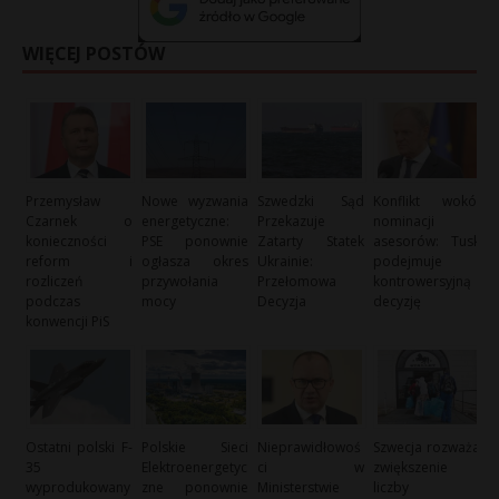
WIĘCEJ POSTÓW
Przemysław
Nowe wyzwania
Szwedzki Sąd
Konflikt wokół
Czarnek o
energetyczne:
Przekazuje
nominacji
konieczności
PSE ponownie
Zatarty Statek
asesorów: Tusk
reform i
ogłasza okres
Ukrainie:
podejmuje
rozliczeń
przywołania
Przełomowa
kontrowersyjną
podczas
mocy
Decyzja
decyzję
konwencji PiS
Ostatni polski F-
Polskie Sieci
Nieprawidłowoś
Szwecja rozważa
35
Elektroenergetyc
ci w
zwiększenie
wyprodukowany
zne ponownie
Ministerstwie
liczby