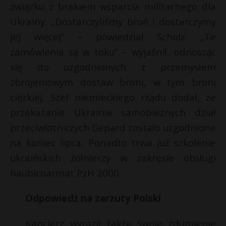
związku z brakiem wsparcia militarnego dla
P
Ukrainy. „Dostarczyliśmy broń i dostarczymy
jej więcej” – powiedział Scholz. „Te
zamówienia są w toku” – wyjaśnił, odnosząc
się do uzgodnionych z przemysłem
E
zbrojeniowym dostaw broni, w tym broni
ciężkiej. Szef niemieckiego rządu dodał, że
i
l
przekazanie Ukrainie samobieżnych dział
przeciwlotniczych Gepard zostało uzgodnione
na koniec lipca. Ponadto trwa już szkolenie
ukraińskich żołnierzy w zakresie obsługi
E
haubicoarmat PzH 2000.
i
Odpowiedź na zarzuty Polski
l
E
Kanclerz wyraził także swoje zdumienie