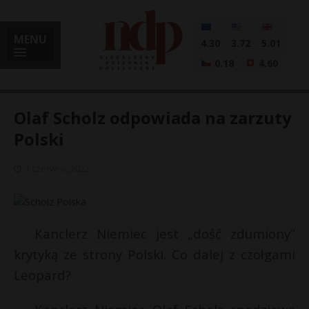
MENU
4.30
3.72
5.01
0.18
4.60
Olaf Scholz odpowiada na zarzuty
Polski
i
1 czerwca, 2022
l
Kanclerz Niemiec jest „dość zdumiony”
krytyką ze strony Polski. Co dalej z czołgami
Leopard?