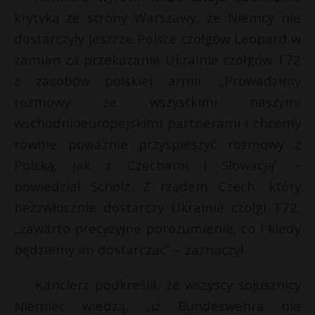
t
krytyką ze strony Warszawy, że Niemcy nie
i
r
l
dostarczyły jeszcze Polsce czołgów Leopard w
zamian za przekazanie Ukrainie czołgów T72
s
z zasobów polskiej armii. „Prowadzimy
s
rozmowy ze wszystkimi naszymi
wschodnioeuropejskimi partnerami i chcemy
t
równie poważnie przyspieszyć rozmowy z
Polską, jak z Czechami i Słowacją” –
powiedział Scholz. Z rządem Czech, który
bezzwłocznie dostarczy Ukrainie czołgi T72,
„zawarto precyzyjne porozumienie, co i kiedy
będziemy im dostarczać” – zaznaczył.
Kanclerz podkreślił, że wszyscy sojusznicy
Niemiec wiedzą, „iż Bundeswehra nie