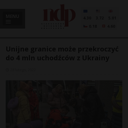
MENU
4.30
3.72
5.01
0.18
4.60
Unijne granice może przekroczyć
do 4 mln uchodźców z Ukrainy
i
28 lutego, 2022
l