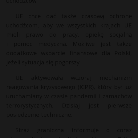
uchodźców.
t
r
s
UE chce dać także czasową ochronę
s
uchodźcom, aby we wszystkich krajach UE
s
mieli prawo do pracy, opiekę socjalną
s
i pomoc medyczną. Możliwe jest także
dodatkowe wsparcie finansowe dla Polski,
jeżeli sytuacja się pogorszy.
UE aktywowała wczoraj mechanizm
reagowania kryzysowego (ICPR), który był już
uruchamiany w czasie pandemii i zamachów
terrorystycznych. Dzisiaj jest pierwsze
posiedzenie techniczne.
Straż graniczna informuje o coraz