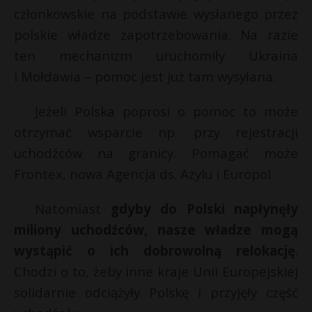
członkowskie na podstawie wysłanego przez
P
polskie władze zapotrzebowania. Na razie
ten mechanizm uruchomiły Ukraina
i Mołdawia – pomoc jest już tam wysyłana.
E
Jeżeli Polska poprosi o pomoc to może
otrzymać wsparcie np. przy rejestracji
i
l
uchodźców na granicy. Pomagać może
Frontex, nowa Agencja ds. Azylu i Europol.
Natomiast
gdyby do Polski napłynęły
miliony uchodźców, nasze władze mogą
r
wystąpić o ich dobrowolną relokację
.
E
Chodzi o to, żeby inne kraje Unii Europejskiej
i
solidarnie odciążyły Polskę i przyjęły część
l