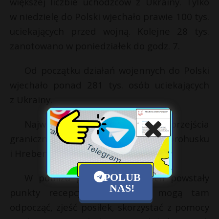
większej liczbie uchodźców z Ukrainy. Tylko
w niedzielę do Polski wjechało prawie 100 tys.
uciekających przed wojną. Kolejne 28 tys.
zanotowano w poniedziałek do godz. 7.
Od początku działań wojennych do Polski
wjechało ponad 281 tys. osób uciekających
z Ukrainy.
Najwięcej osób ucieka przez przejścia
graniczne w Medyce, Dorohusku
i Hrebennem.
POLUB
W pobliżu przejść granicznych powstały
NAS!
punkty recepcyjne. Uchodźcy mogą tam
odpocząć, zjeść posiłek, skorzystać z pomocy