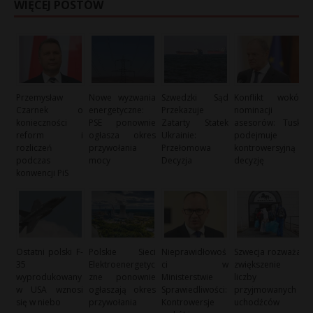
WIĘCEJ POSTÓW
Przemysław
Nowe wyzwania
Szwedzki Sąd
Konflikt wokół
Czarnek o
energetyczne:
Przekazuje
nominacji
konieczności
PSE ponownie
Zatarty Statek
asesorów: Tusk
reform i
ogłasza okres
Ukrainie:
podejmuje
rozliczeń
przywołania
Przełomowa
kontrowersyjną
podczas
mocy
Decyzja
decyzję
konwencji PiS
Ostatni polski F-
Polskie Sieci
Nieprawidłowoś
Szwecja rozważa
35
Elektroenergetyc
ci w
zwiększenie
wyprodukowany
zne ponownie
Ministerstwie
liczby
w USA wznosi
ogłaszają okres
Sprawiedliwości:
przyjmowanych
się w niebo
przywołania
Kontrowersje
uchodźców