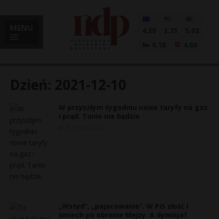
MENU
4.30
3.73
5.02
0.18
4.60
Dzień:
2021-12-10
W przyszłym tygodniu nowe taryfy na gaz
i
i prąd. Tanio nie będzie
10 grudnia, 2021
l
„Wstyd”, „pajacowanie”. W PiS złość i
śmiech po obronie Mejzy. A dymisja?