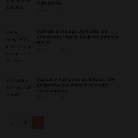
Odroczona
10 grudnia, 2021
Szef ukraińskiego wywiadu: nie
odeprzemy inwazji Rosji bez pomocy
NATO
10 grudnia, 2021
Szpital w Tarnowskich Górach. 45%
pacjentów covidowych to osoby
zaszczepione
10 grudnia, 2021
«
1
2