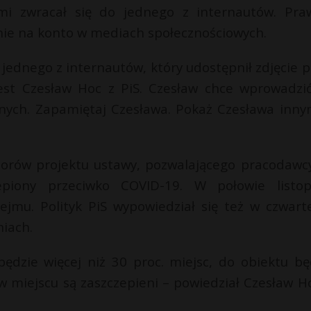
mi zwracał się do jednego z internautów. Pra
anie na konto w mediach społecznościowych.
jednego z internautów, który udostępnił zdjęcie p
jest Czesław Hoc z PiS. Czesław chce wprowadzi
ionych. Zapamiętaj Czesława. Pokaż Czesława inny
atorów projektu ustawy, pozwalającego pracodawc
zepiony przeciwko COVID-19. W połowie listo
ejmu. Polityk PiS wypowiedział się też w czwart
iach.
 będzie więcej niż 30 proc. miejsc, do obiektu bę
 w miejscu są zaszczepieni – powiedział Czesław H