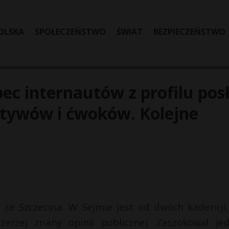
OLSKA
SPOŁECZEŃSTWO
ŚWIAT
BEZPIECZEŃSTWO
c internautów z profilu pos
itywów i ćwoków. Kolejne
 ze Szczecina. W Sejmie jest od dwóch kadencji,
erzej znany opinii publicznej. Zaszokował je