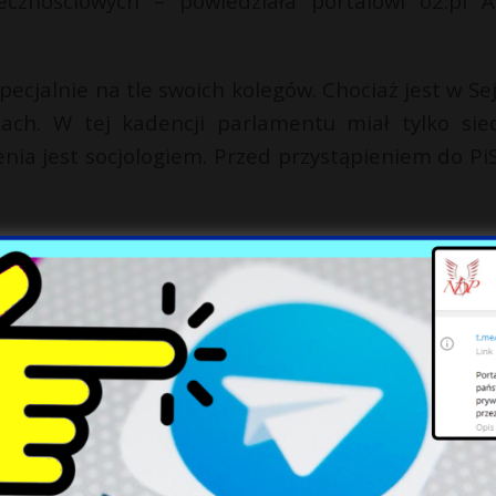
cznościowych – powiedziała portalowi o2.pl A
ecjalnie na tle swoich kolegów. Chociaż jest w Se
ach. W tej kadencji parlamentu miał tylko si
cenia jest socjologiem. Przed przystąpieniem do PiS
wulgaryzmy i wyzwiska.
bo zajęli się jakimś problemem? Masz ciekawy te
rotnie nas zainspirowały, a na ich podstawie pows
i. Wszystkie historie znajdziecie tutaj. Napisz lis
ykułem: Facebook Twitter