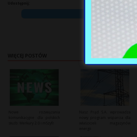
Udostępnij:
WIĘCEJ POSTÓW
Nowe rozwiązania
Nasz Prąd S.A. wprowadza
komunikacyjne dla polskich
nowy program wsparcia dla
służb: Merkury 2.0 i mSzyfr
właścicieli magazynów
energii