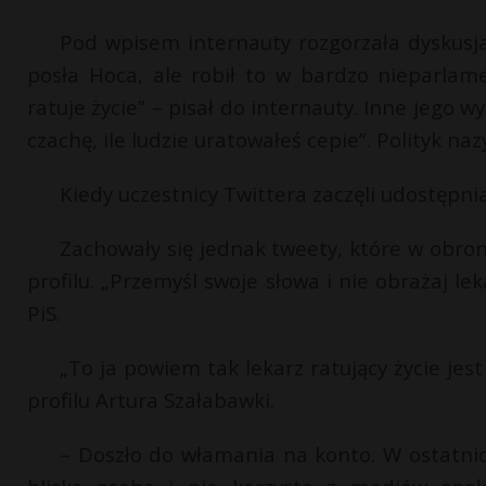
Pod wpisem internauty rozgorzała dyskusja,
posła Hoca, ale robił to w bardzo nieparla
ratuje życie” – pisał do internauty. Inne jego w
czachę, ile ludzie uratowałeś cepie”. Polityk n
Kiedy uczestnicy Twittera zaczęli udostępnia
Zachowały się jednak tweety, które w obro
profilu. „Przemyśl swoje słowa i nie obrażaj le
PiS.
„To ja powiem tak lekarz ratujący życie j
profilu Artura Szałabawki.
– Doszło do włamania na konto. W ostatnic