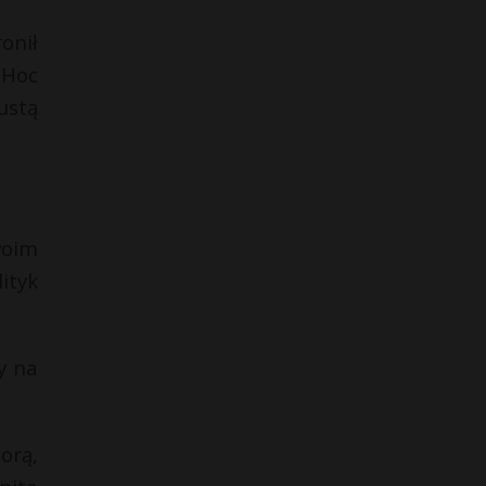
onił
 Hoc
ustą
woim
ityk
y na
orą,