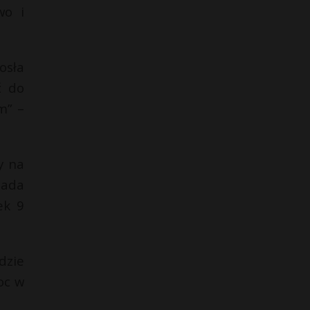
wo i
osła
ć do
m” –
y na
pada
ek 9
dzie
oc w