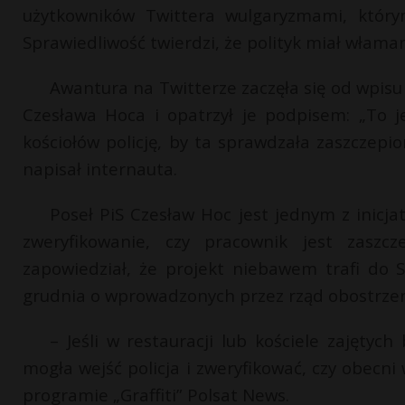
użytkowników Twittera wulgaryzmami, który
Sprawiedliwość twierdzi, że polityk miał włam
Awantura na Twitterze zaczęła się od wpisu 
Czesława Hoca i opatrzył je podpisem: „To 
kościołów policję, by ta sprawdzała zaszczep
napisał internauta.
Poseł PiS Czesław Hoc jest jednym z inicj
zweryfikowanie, czy pracownik jest zaszc
zapowiedział, że projekt niebawem trafi do S
grudnia o wprowadzonych przez rząd obostrzen
– Jeśli w restauracji lub kościele zajętych
mogła wejść policja i zweryfikować, czy obecni
programie „Graffiti” Polsat News.