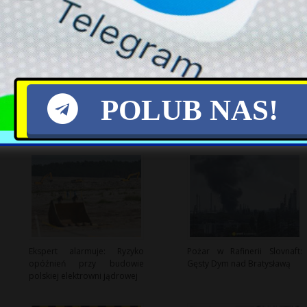
X
POLUB NAS!
Ekspert alarmuje: Ryzyko
Pożar w Rafinerii Slovnaft:
opóźnień przy budowie
Gęsty Dym nad Bratysławą
polskiej elektrowni jądrowej