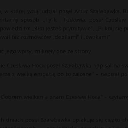
 w której wziął udział poseł Artur Szałabawka. Br
mentarny sposób. „Ty k… Tuskowa, poseł Czesław
ypowiedzi to: „Kim jesteś prymitywie”, „Puknij się p
azywał też rozmówców „debilami” i „ćwokami”.
ć jego wpisy, zniknęły one ze strony.
nie Czesława Hoca poseł Szałabawka napisał na s
karza z wielką empatią bo to żałosne” – napisał pol
est Dobrem wielkim a znam Czesław Hoca” – czytam
h dniach poseł Szałabawka opiekuje się ciężko ch