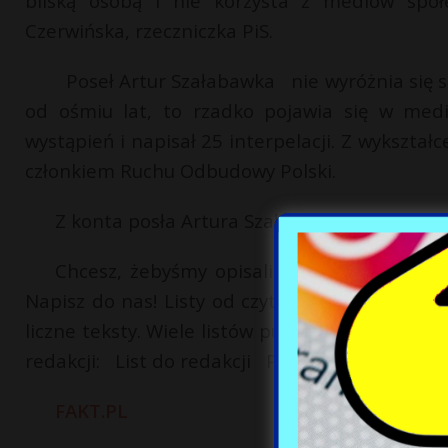
bliską osobą i nie korzysta z mediów społe
Czerwińska, rzeczniczka PiS.
Poseł Artur Szałabawka nie wyróżnia się sp
od ośmiu lat, to rzadko pojawia się w medi
wystąpień i napisał 25 interpelacji. Z wykształ
członkiem Ruchu Odbudowy Polski.
Z konta posła Artura Szałabawki popłynęły 
Chcesz, żebyśmy opisali Twoją historię al
Napisz do nas! Listy od czytelników już wielok
liczne teksty. Wiele listów publikujemy w całośc
redakcji: List do redakcji Podziel się tym art
FAKT.PL