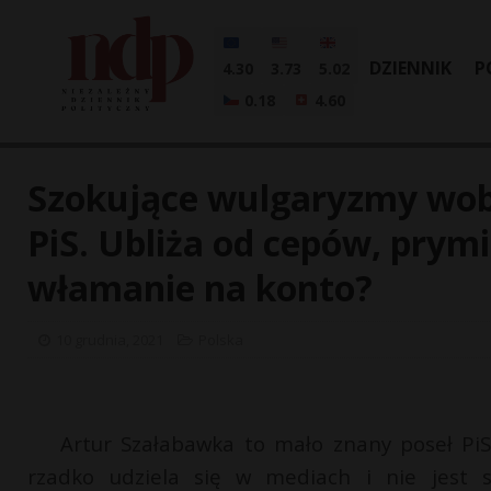
DZIENNIK
P
4.30
3.73
5.02
0.18
4.60
Szokujące wulgaryzmy wobe
PiS. Ubliża od cepów, prym
włamanie na konto?
10 grudnia, 2021
Polska
Artur Szałabawka to mało znany poseł PiS
rzadko udziela się w mediach i nie jest sz