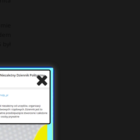
nita
jmie
edem
 był
mat?
tały
t do