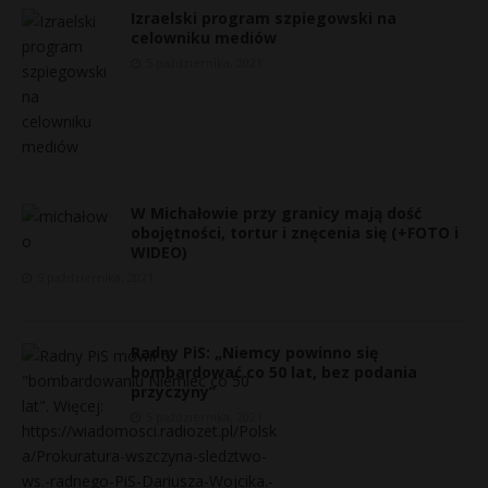
Izraelski program szpiegowski na
P
celowniku mediów
5 października, 2021
E
i
W Michałowie przy granicy mają dość
l
obojętności, tortur i znęcenia się (+FOTO i
WIDEO)
5 października, 2021
Radny PiS: „Niemcy powinno się
bombardować co 50 lat, bez podania
przyczyny”
5 października, 2021