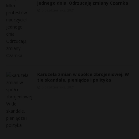
jednego dnia. Odrzucają zmiany Czarnka
5 października, 2021
Karuzela zmian w spółce zbrojeniowej. W
tle skandale, pieniądze i polityka
5 października, 2021
*
*
*