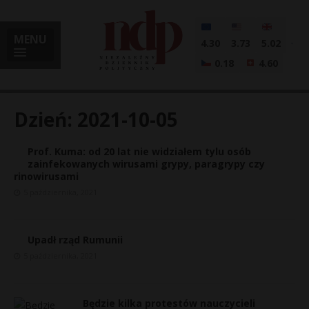
MENU
4.30
3.73
5.02
0.18
4.60
Dzień:
2021-10-05
Prof. Kuma: od 20 lat nie widziałem tylu osób
i
zainfekowanych wirusami grypy, paragrypy czy
rinowirusami
5 października, 2021
l
Upadł rząd Rumunii
5 października, 2021
Będzie kilka protestów nauczycieli