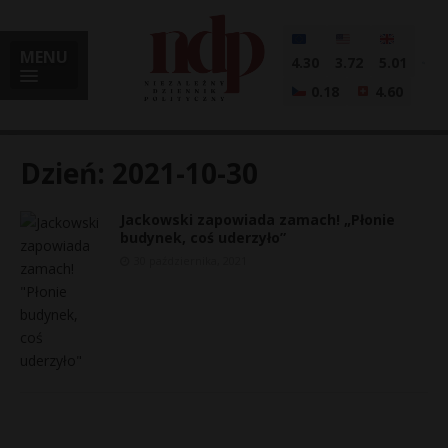
MENU
4.30
3.72
5.01
0.18
4.60
Dzień:
2021-10-30
Jackowski zapowiada zamach! „Płonie
i
budynek, coś uderzyło”
30 października, 2021
l