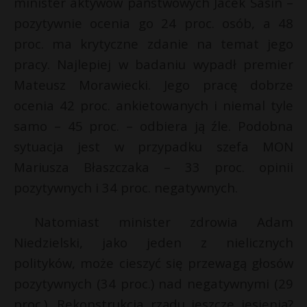
minister aktywów państwowych Jacek Sasin –
P
pozytywnie ocenia go 24 proc. osób, a 48
proc. ma krytyczne zdanie na temat jego
pracy. Najlepiej w badaniu wypadł premier
*
Mateusz Morawiecki. Jego pracę dobrze
E
ocenia 42 proc. ankietowanych i niemal tyle
r
E
samo – 45 proc. – odbiera ją źle. Podobna
i
l
sytuacja jest w przypadku szefa MON
i
Mariusza Błaszczaka – 33 proc. opinii
l
pozytywnych i 34 proc. negatywnych.
Natomiast minister zdrowia Adam
Niedzielski, jako jeden z nielicznych
polityków, może cieszyć się przewagą głosów
pozytywnych (34 proc.) nad negatywnymi (29
proc.). Rekonstrukcja rządu jeszcze jesienią?