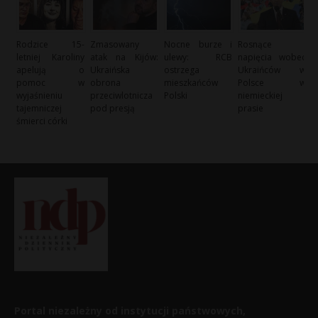
Rodzice 15-
Zmasowany
Nocne burze i
Rosnące
letniej Karoliny
atak na Kijów:
ulewy: RCB
napięcia wobec
apelują o
Ukraińska
ostrzega
Ukraińców w
pomoc w
obrona
mieszkańców
Polsce w
wyjaśnieniu
przeciwlotnicza
Polski
niemieckiej
tajemniczej
pod presją
prasie
śmierci córki
Portal niezależny od instytucji państwowych,