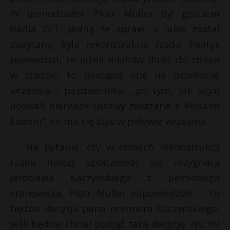
t
W poniedziałek Piotr Müller był gościem
r
Radia ZET. Jedną ze spraw, o jakie został
zapytany, była rekonstrukcja rządu. Polityk
s
powiedział, że jeżeli miałoby dojść do zmian
s
w rządzie, to nastąpią one na przełomie
września i października, „po tym, jak Sejm
uchwali pierwsze ustawy związane z Polskim
Ładem”, co ma się stać w połowie września.
Na pytanie, czy w ramach rekonstrukcji
rządu należy spodziewać się rezygnacji
Jarosława Kaczyńskiego z pełnionego
stanowiska, Piotr Müller odpowiedział: – To
będzie decyzja pana premiera Kaczyńskiego,
jeśli będzie chciał podjąć taką decyzję. Nic mi