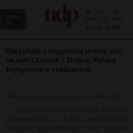
MENU
4.30
3.72
5.01
0.18
4.60
Kaczyński z najgorszą oceną, tuż
za nim Czarnek i Ziobro. Polacy
krytycznie o rządzących
i
7 września, 2021
l
Jarosław Kaczyński, Przemysław Czarnek i
Zbigniew Ziobro – to tych członków rządu
Mateusza Morawieckiego Polacy oceniają