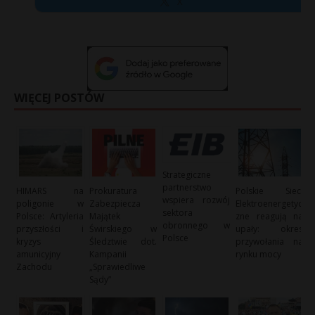
X
WIĘCEJ POSTÓW
Strategiczne
partnerstwo
HIMARS na
Prokuratura
Polskie Sieci
wspiera rozwój
poligonie w
Zabezpiecza
Elektroenergetyc
sektora
Polsce: Artyleria
Majątek
zne reagują na
obronnego w
przyszłości i
Świrskiego w
upały: okres
Polsce
kryzys
Śledztwie dot.
przywołania na
amunicyjny
Kampanii
rynku mocy
Zachodu
„Sprawiedliwe
Sądy”