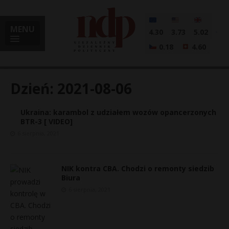
MENU
4.30
3.73
5.02
0.18
4.60
Dzień:
2021-08-06
​Ukraina: karambol z udziałem wozów opancerzonych
i
BTR-3 [ VIDEO]
6 sierpnia, 2021
l
NIK kontra CBA. Chodzi o remonty siedzib
Biura
6 sierpnia, 2021