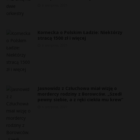
6 sierpnia, 2021
P
Kornecka o Polskim Ładzie: Niektórzy
stracą 1500 zł i więcej
E
6 sierpnia, 2021
i
l
Jasnowidz z Człuchowa miał wizję o
mordercy rodziny z Borowców. „Szedł
t
pewny siebie, a z ręki ciekła mu krew”
*
6 sierpnia, 2021