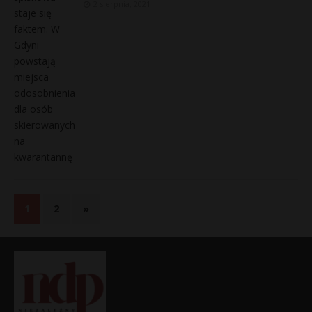
2 sierpnia, 2021
1
2
»