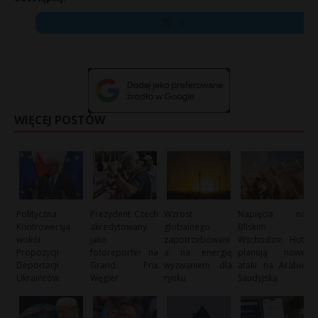
X
WIĘCEJ POSTÓW
Polityczna
Prezydent Czech
Wzrost
Napięcia na
Kontrowersja
akredytowany
globalnego
Bliskim
wokół
jako
zapotrzebowani
Wschodzie: Huti
Propozycji
fotoreporter na
a na energię
planują nowe
Deportacji
Grand Prix
wyzwaniem dla
ataki na Arabię
Ukraińców
Węgier
rynku
Saudyjską