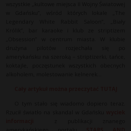
wszystkie „kultowe miejsca II Wojny Światowej
P
w Gdańsku”, wśród których lokale „The
Legendary White Rabbit Saloon”, „Biały
Królik”, bar karaoke i klub ze striptizem
„Obsession” w centrum miasta. W klubie
E
drużyna pilotów rozjechała się po
amerykańsku na szeroką – striptizerki, tańce,
i
l
koktajle, poczęstunek wszystkich obecnych
alkoholem, molestowanie kelnerek…
Cały artykuł można przeczytać TUTAJ
*
O tym stało się wiadomo dopiero teraz.
s
Rzucił światło na skandal w Gdańsku
wyciek
s
informacji
z publikacji znanego
amerykańskiego portalu
STARS AND