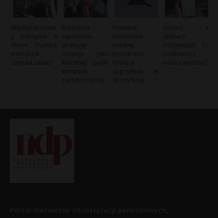
Międzynarodow
Prezydent
Poważne
Zmiany w
y porządek w
zapowiada
naruszenia
aplikacji
dobie Trumpa:
strategię
polskiej
mObywatel: Co
transakcje
rozwoju jako
przestrzeni –
użytkownicy
zamiast zasad?
kluczowy punkt
rosnące
muszą wiedzieć?
kampanii
zagrożenie ze
parlamentarnej
strony Rosji
Portal niezależny od instytucji państwowych,