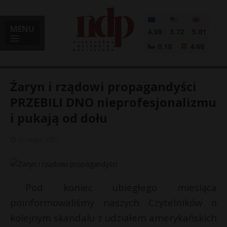
MENU
4.30
3.72
5.01
0.18
4.60
Żaryn i rządowi propagandyści
PRZEBILI DNO nieprofesjonalizmu
i pukają od dołu
i
21 maja, 2021
l
Pod koniec ubiegłego miesiąca
poinformowaliśmy naszych Czytelników o
kolejnym skandalu z udziałem amerykańskich