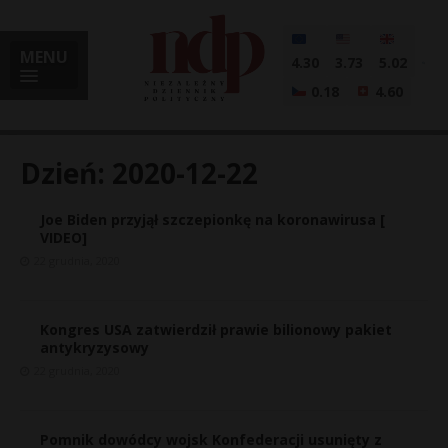
MENU
4.30
3.73
5.02
0.18
4.60
Dzień:
2020-12-22
Joe Biden przyjął szczepionkę na koronawirusa [
i
VIDEO]
22 grudnia, 2020
l
Kongres USA zatwierdził prawie bilionowy pakiet
antykryzysowy
22 grudnia, 2020
Pomnik dowódcy wojsk Konfederacji usunięty z