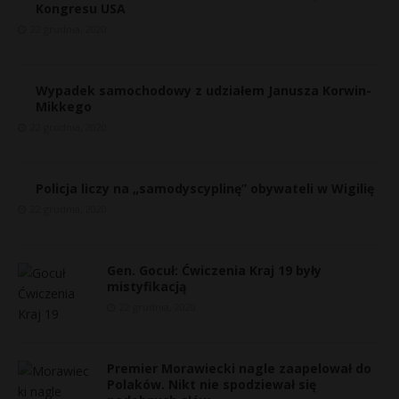
Kongresu USA
22 grudnia, 2020
Wypadek samochodowy z udziałem Janusza Korwin-
Mikkego
22 grudnia, 2020
Policja liczy na „samodyscyplinę” obywateli w Wigilię
22 grudnia, 2020
Gen. Gocuł: Ćwiczenia Kraj 19 były
mistyfikacją
22 grudnia, 2020
Premier Morawiecki nagle zaapelował do
Polaków. Nikt nie spodziewał się