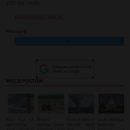
230 tys. osób.
WIADOMOSCI.WP.PL
Udostępnij:
X
WIĘCEJ POSTÓW
Nasz Prąd S.A.
Ekspert
Pożar w Rafinerii
Letnie Refleksje:
wprowadza
alarmuje: Ryzyko
Slovnaft: Gęsty
Symbolika
nowy program
opóźnień przy
Dym nad
Zwierząt w