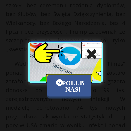
szkoły, bez ceremonii rozdania dyplomów,
bez ślubów, bez Święta Dziękczynienia, bez
Wielkanocy, bez Bożego Narodzenia, bez 4
lipca i bez przyszłości”. Trump zapewniał, że
szczepionka na koronawirusa to tylko
„kwestia tygodni”.
Według dziennika „New York Times”
ponad 9,2 miliona ludzi w USA zostało
zarażonych koronawirusem. W piątek gazeta
POLUB
NAS!
donosiła po raz pierwszy o 99 tys.
zarejestrowanych nowych infekcji. W
niedzielę odnotowano 74 tys. nowych
przypadków. Jak wynika ze statystyk, do tej
pory w USA zmarło w wyniku infekcji ponad