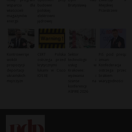
wsparcia dla
budowie
Bratysławą
Miejskiej
właścicieli
polskiej
Przestrzeni
magazynów
elektrowni
energii
jądrowej
Kontrowersje
CERT Polska
Sektor
PiS pod presją
wokół
ostrzega przed
technologii i
zmian:
propozycji
krytycznymi
usług w
Konfederacja
deportacji
lukami w Cisco
Krakowie:
ostrzega przed
ukraińskich
IOS XE
wyzwania i
brakiem
mężczyzn
szanse na
wiarygodności
konferencji
ASPIRE 2026