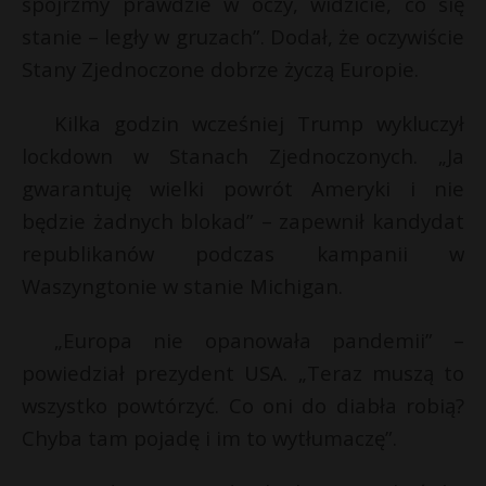
spójrzmy prawdzie w oczy, widzicie, co się
P
stanie – legły w gruzach”. Dodał, że oczywiście
Stany Zjednoczone dobrze życzą Europie.
Kilka godzin wcześniej Trump wykluczył
E
E
lockdown w Stanach Zjednoczonych. „Ja
gwarantuję wielki powrót Ameryki i nie
i
i
l
będzie żadnych blokad” – zapewnił kandydat
l
*
republikanów podczas kampanii w
Waszyngtonie w stanie Michigan.
„Europa nie opanowała pandemii” –
powiedział prezydent USA. „Teraz muszą to
t
wszystko powtórzyć. Co oni do diabła robią?
Chyba tam pojadę i im to wytłumaczę”.