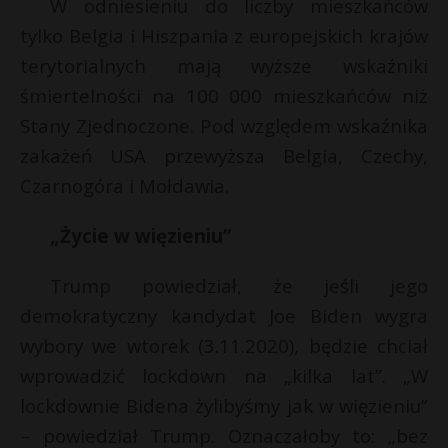
t
W odniesieniu do liczby mieszkańców
tylko Belgia i Hiszpania z europejskich krajów
r
terytorialnych mają wyższe wskaźniki
śmiertelności na 100 000 mieszkańców niż
s
s
Stany Zjednoczone. Pod względem wskaźnika
zakażeń USA przewyższa Belgia, Czechy,
Czarnogóra i Mołdawia.
„Życie w więzieniu”
Trump powiedział, że jeśli jego
demokratyczny kandydat Joe Biden wygra
wybory we wtorek (3.11.2020), będzie chciał
wprowadzić lockdown na „kilka lat”. „W
lockdownie Bidena żylibyśmy jak w więzieniu”
– powiedział Trump. Oznaczałoby to: „bez