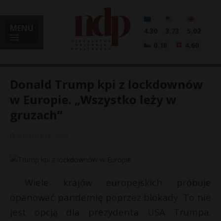
MENU
4.30
3.73
5.02
0.18
4.60
Donald Trump kpi z lockdownów
w Europie. „Wszystko leży w
gruzach”
i
6 listopada, 2020
l
Wiele krajów europejskich próbuje
opanować pandemię poprzez blokady. To nie
jest opcją dla prezydenta USA Trumpa.