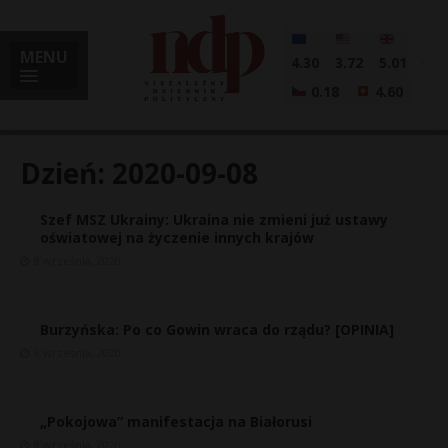
MENU
4.30
3.72
5.01
0.18
4.60
Dzień:
2020-09-08
Szef MSZ Ukrainy: Ukraina nie zmieni już ustawy
i
oświatowej na życzenie innych krajów
8 września, 2020
l
Burzyńska: Po co Gowin wraca do rządu? [OPINIA]
8 września, 2020
„Pokojowa” manifestacja na Białorusi
8 września, 2020