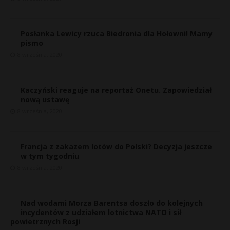
Posłanka Lewicy rzuca Biedronia dla Hołowni! Mamy
pismo
8 września, 2020
Kaczyński reaguje na reportaż Onetu. Zapowiedział
nową ustawę
8 września, 2020
Francja z zakazem lotów do Polski? Decyzja jeszcze
w tym tygodniu
8 września, 2020
Nad wodami Morza Barentsa doszło do kolejnych
incydentów z udziałem lotnictwa NATO i sił
powietrznych Rosji