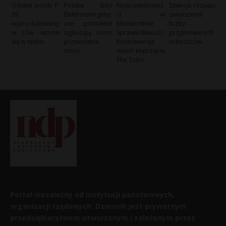
Ostatni polski F-
Polskie Sieci
Nieprawidłowoś
Szwecja rozważa
35
Elektroenergetyc
ci w
zwiększenie
wyprodukowany
zne ponownie
Ministerstwie
liczby
w USA wznosi
ogłaszają okres
Sprawiedliwości:
przyjmowanych
się w niebo
przywołania
Kontrowersje
uchodźców
mocy
wokół imprezy w
The Tides
Portal niezależny od instytucji państwowych,
organizacji rządowych. Dziennik jest prywatnym
przedsiębiorstwem utworzonym i założonym przez