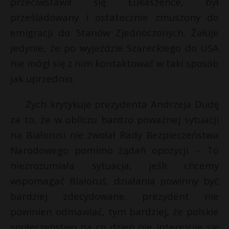
przeciwstawił się Łukaszence, był
P
prześladowany i ostatecznie zmuszony do
emigracji do Stanów Zjednoczonych. Żałuje
jedynie, że po wyjeździe Szareckiego do USA
nie mógł się z nim kontaktować w taki sposób
E
jak uprzednio.
i
Zych krytykuje prezydenta Andrzeja Dudę
l
za to, że w obliczu bardzo poważnej sytuacji
na Białorusi nie zwołał Rady Bezpieczeństwa
Narodowego pomimo żądań opozycji. – To
niezrozumiała sytuacja, jeśli chcemy
wspomagać Białoruś, działania powinny być
s
s
bardziej zdecydowane, prezydent nie
powinien odmawiać, tym bardziej, że polskie
społeczeństwo na co dzień nie interesuje się