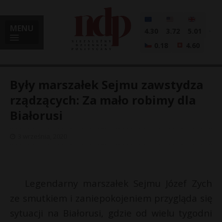
MENU
4.30
3.72
5.01
0.18
4.60
Były marszałek Sejmu zawstydza
rządzących: Za mało robimy dla
Białorusi
i
3 września, 2020
l
Legendarny marszałek Sejmu Józef Zych
ze smutkiem i zaniepokojeniem przygląda się
sytuacji na Białorusi, gdzie od wielu tygodni