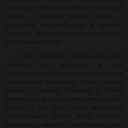
t
sytuacją na Białorusi, a także, iż klarowność
r
sytuacji i postawa polskich władz, a
*
szczególnie prezydenta leży w interesie
s
Polaków – podkreśla w rozmowie z Faktem
s
były marszałek Sejmu.
– Jedno spotkanie organizowane przez
premiera nie wystarczy. W tak
skomplikowanej sytuacji, w jakiej znalazło się
społeczeństwo białoruskie, Polacy oczekują
bieżącej i rzetelnej informacji ze strony
premiera, a nie jednorazowej wymiany zdań.
Mówiąc o tym mam pełną świadomość
skomplikowanej sytuacji wokół problemu
białoruskiego wewnątrz samej Białorusi, jak i