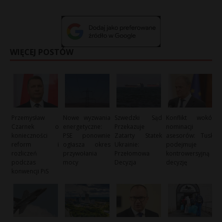
WIĘCEJ POSTÓW
Przemysław
Nowe wyzwania
Szwedzki Sąd
Konflikt wokół
Czarnek o
energetyczne:
Przekazuje
nominacji
konieczności
PSE ponownie
Zatarty Statek
asesorów: Tusk
reform i
ogłasza okres
Ukrainie:
podejmuje
rozliczeń
przywołania
Przełomowa
kontrowersyjną
podczas
mocy
Decyzja
decyzję
konwencji PiS