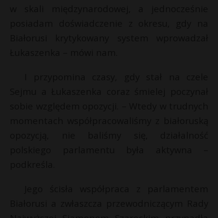
w skali międzynarodowej, a jednocześnie
posiadam doświadczenie z okresu, gdy na
Białorusi krytykowany system wprowadzał
Łukaszenka – mówi nam.
I przypomina czasy, gdy stał na czele
Sejmu a Łukaszenka coraz śmielej poczynał
sobie względem opozycji. – Wtedy w trudnych
momentach współpracowaliśmy z białoruską
opozycją, nie baliśmy się, działalność
polskiego parlamentu była aktywna –
podkreśla.
Jego ścisła współpraca z parlamentem
Białorusi a zwłaszcza przewodniczącym Rady
Najwyższej Siamonem Szareckim przypadła