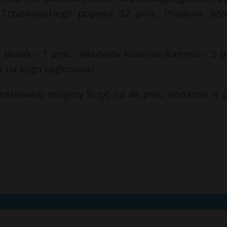
 Trzaskowskiego popiera 32 proc. Polaków, Sz
f Bosak – 7 proc., Władysłw Kosiniak-Kamysz – 3 pr
ie na kogo zagłosować.
askowski mogliby liczyć na 48 proc. poparcia. 4 p
X