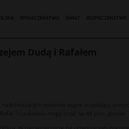
OLSKA
SPOŁECZEŃSTWO
ŚWIAT
BEZPIECZEŃSTWO
zejem Dudą i Rafałem
ę nadchodzących wyborów wygra urzędujący prezy
Rafał Trzaskowski mogą liczyć na 48 proc. głosów.
TVN24. W pierwszej turze na urzędującego prezyd