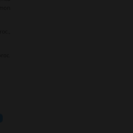
ymon
oc.,
roc.