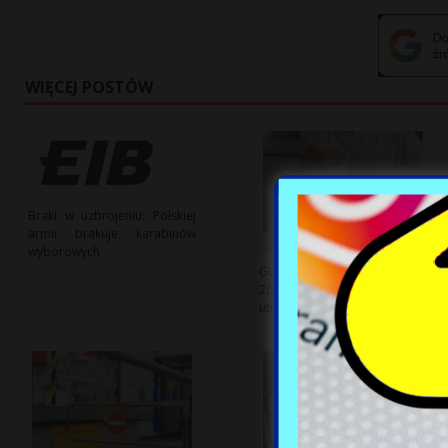
WIĘCEJ POSTÓW
Braki w uzbrojeniu: Polskiej
armii brakuje karabinów
wyborowych
GUS: Wydatki Polaków w
2025 roku – rosnące koszty
utrzymania