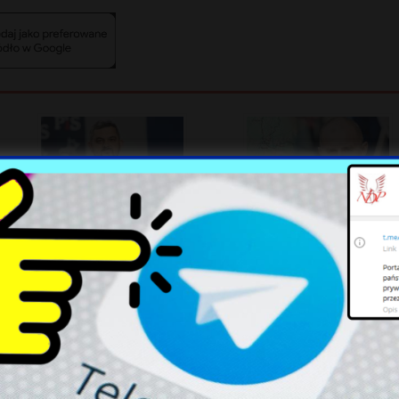
Krzysztof Sobolewski na
Dron eksploduje w Bułgarii:
rozdrożu: Konflikt w PiS i
Śledztwo na wysokim
wpływ Mateusza
szczeblu
Morawieckiego