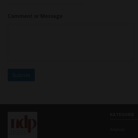
l
*
Comment or Message
Submit
KATEGORIE
Artykuły