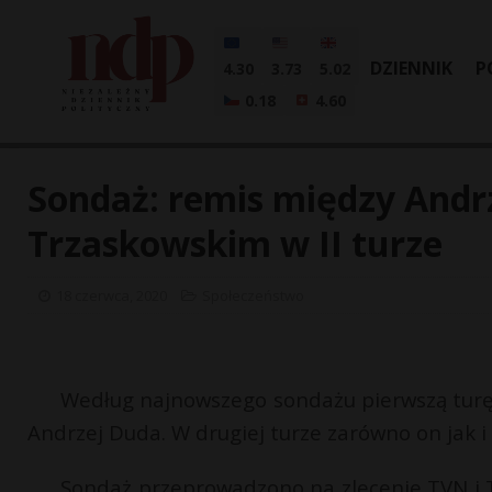
DZIENNIK
P
4.30
3.73
5.02
0.18
4.60
Sondaż: remis między Andr
Trzaskowskim w II turze
18 czerwca, 2020
Społeczeństwo
Według najnowszego sondażu pierwszą tur
Andrzej Duda. W drugiej turze zarówno on jak i 
Sondaż przeprowadzono na zlecenie TVN i 