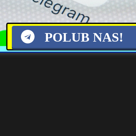
Drony nad bazą w
Warszawa przygotowuje się
Mechernich: Nowe wyzwania
na obchody Święta Wojska
dla niemieckiego
Polskiego: zmiany w ruchu i
bezpieczeństwa
komunikacji
POLUB NAS!