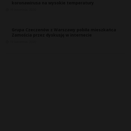
koronawirusa na wysokie temperatury
19 kwietnia, 2020
Grupa Czeczenów z Warszawy pobiła mieszkańca
Zamościa przez dyskusję w internecie
19 kwietnia, 2020