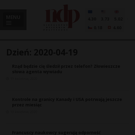
MENU
4.30
3.73
5.02
0.18
4.60
Dzień:
2020-04-19
Rząd będzie cię śledził przez telefon? Złowieszcze
i
słowa agenta wywiadu
19 kwietnia, 2020
l
Kontrole na granicy Kanady i USA potrwają jeszcze
przez miesiąc
19 kwietnia, 2020
Francuscy naukowcy sugerują odporność