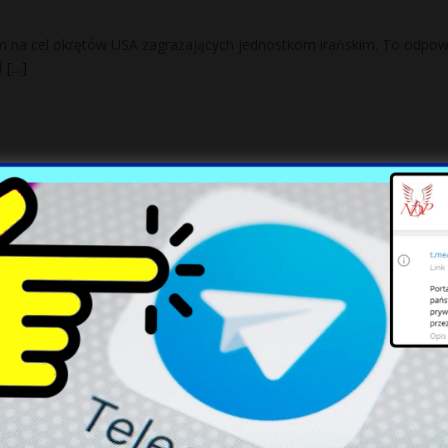
em na cel okrętów USA zagrażających jednostkom irańskim. To odpow
ał
[…]