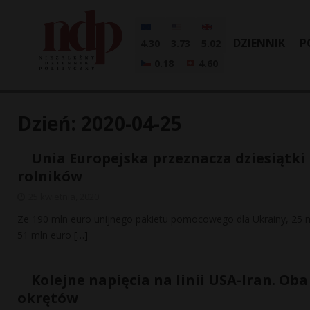
DZIENNIK
P
4.30
3.73
5.02
0.18
4.60
Dzień:
2020-04-25
Unia Europejska przeznacza dziesiątki
rolników
25 kwietnia, 2020
Ze 190 mln euro unijnego pakietu pomocowego dla Ukrainy, 25 mln
51 mln euro
[…]
Kolejne napięcia na linii USA-Iran. O
okrętów