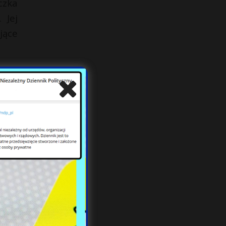
czka
 Jej
jące
licy
licy
nowa
kiej