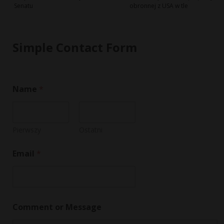
Senatu
obronnej z USA w tle
Simple Contact Form
Name
*
Pierwszy
Ostatni
Email
*
M
Comment or Message
e
s