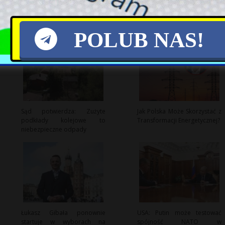
POLUB NAS!
Sąd potwierdza: Zużyte
Jak Polska Może Skorzystać z
podkłady kolejowe to
Transformacji Energetycznej?
niebezpieczne odpady
Łukasz Gibała ponownie
USA: Putin może testować
startuje w wyborach na
spójność NATO w