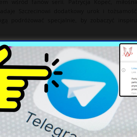
m wśród fanów serii. Patrycja Kopeć, miłośni
daje Szczecinowi dodatkowy urok i tożsamość.
ogą podróżować specjalnie, by zobaczyć inspiru
aznacza, że nie ma planów dalszego rozwoju u
nej z Harrym Potterem. Mimo to, zmiana nazwy u
ogacając krajobraz Szczecina, którego atmosfera 
dkreślił, że ta ulica może stać się symbolem wiel
dzających.
X