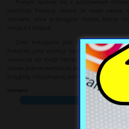
Pomysł spotkał się z pozytywnym odbiore
Harry’ego Pottera, uważa, że nowa nazwa na
zdaniem, ulica przyciągnie fanów, którzy m
miejsca z książek.
Choć entuzjazm jest duży, Rogozińska z
Pokątnej jako atrakcji turystycznej związa
nawiązuje do magii literatury i kultury, wzb
nazwa jedynie wzmacnia. Jeden z mieszkańców po
przygody i fascynującej podróży dla wielu odwie
Udostępnij: