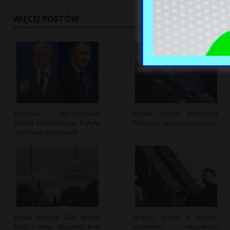
WIĘCEJ POSTÓW
Rocznica zaprzysiężenia
Polska branża kosmiczna:
Karola Nawrockiego: krytyka
Potencjał i wyzwania rozwoju
'sejmowej zamrażarki’
Nowe sankcje USA wobec
Sporny dialog o polsko-
Rosji i Iranu: kluczowy krok
ukraińskiej współpracy