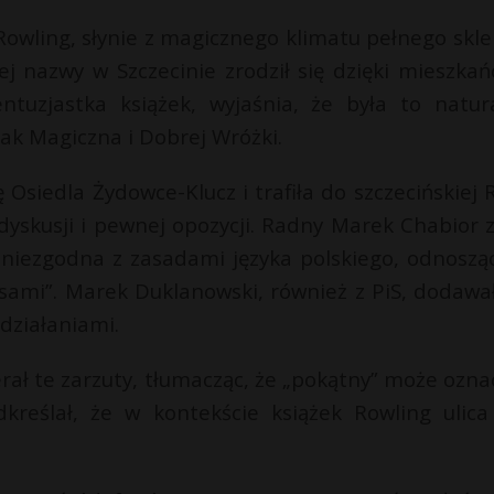
. Rowling, słynie z magicznego klimatu pełnego skl
ej nazwy w Szczecinie zrodził się dzięki mieszka
ntuzjastka książek, wyjaśnia, że była to natur
jak Magiczna i Dobrej Wróżki.
Osiedla Żydowce-Klucz i trafiła do szczecińskiej 
dyskusji i pewnej opozycji. Radny Marek Chabior z
 niezgodna z zasadami języka polskiego, odnosząc
isami”. Marek Duklanowski, również z PiS, dodawał
działaniami.
ierał te zarzuty, tłumacząc, że „pokątny” może ozna
kreślał, że w kontekście książek Rowling ulic