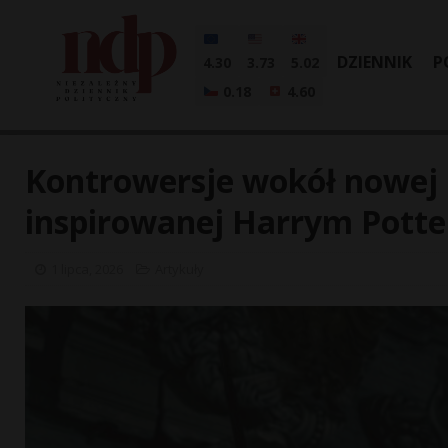
DZIENNIK
P
4.30
3.73
5.02
0.18
4.60
Kontrowersje wokół nowej 
inspirowanej Harrym Pott
1 lipca, 2026
Artykuły