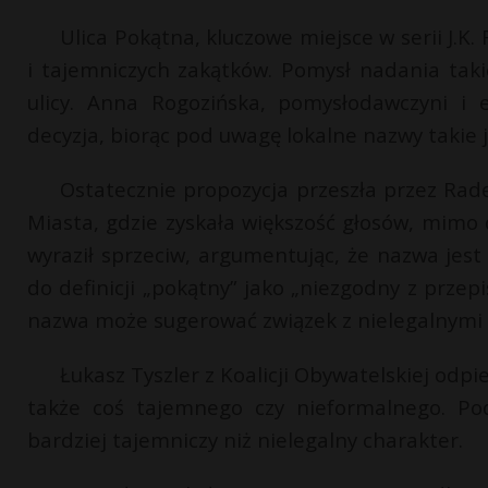
Ulica Pokątna, kluczowe miejsce w serii J.K
i tajemniczych zakątków. Pomysł nadania taki
ulicy. Anna Rogozińska, pomysłodawczyni i e
decyzja, biorąc pod uwagę lokalne nazwy takie 
Ostatecznie propozycja przeszła przez Radę 
Miasta, gdzie zyskała większość głosów, mimo 
wyraził sprzeciw, argumentując, że nazwa jest
do definicji „pokątny” jako „niezgodny z przep
nazwa może sugerować związek z nielegalnymi 
Łukasz Tyszler z Koalicji Obywatelskiej odp
także coś tajemnego czy nieformalnego. Pod
bardziej tajemniczy niż nielegalny charakter.