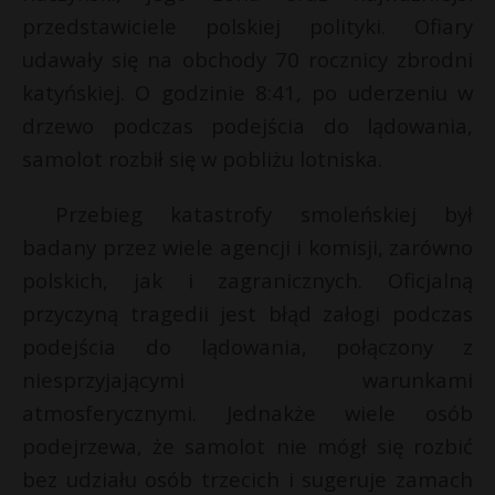
przedstawiciele polskiej polityki. Ofiary
P
udawały się na obchody 70 rocznicy zbrodni
katyńskiej. O godzinie 8:41, po uderzeniu w
drzewo podczas podejścia do lądowania,
E
samolot rozbił się w pobliżu lotniska.
Przebieg katastrofy smoleńskiej był
i
l
badany przez wiele agencji i komisji, zarówno
polskich, jak i zagranicznych. Oficjalną
przyczyną tragedii jest błąd załogi podczas
podejścia do lądowania, połączony z
*
niesprzyjającymi warunkami
r
atmosferycznymi. Jednakże wiele osób
r
podejrzewa, że samolot nie mógł się rozbić
bez udziału osób trzecich i sugeruje zamach