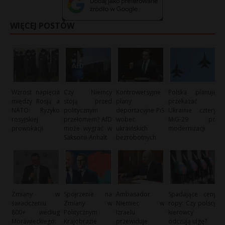
WIĘCEJ POSTÓW
Wzrost napięcia
Czy Niemcy
Kontrowersyjne
Polska planuje
między Rosją a
stoją przed
plany
przekazać
NATO: Ryzyko
politycznym
deportacyjne PiS
Ukrainie cztery
rosyjskiej
przełomem? AfD
wobec
MiG-29 po
prowokacji
może wygrać w
ukraińskich
modernizacji
Saksonii-Anhalt
bezrobotnych
Zmiany w
Spojrzenie na
Ambasador
Spadające ceny
świadczeniu
Zmiany w
Niemiec w
ropy: Czy polscy
800+ według
Politycznym
Izraelu
kierowcy
Morawieckiego:
Krajobrazie
przewiduje
odczują ulgę?