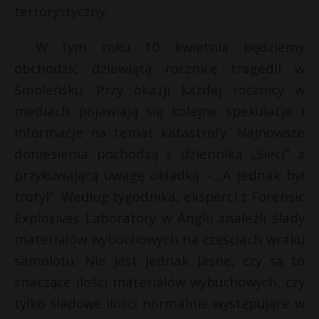
t
terrorystyczny.
r
W tym roku 10 kwietnia będziemy
obchodzić dziewiątą rocznicę tragedii w
s
s
Smoleńsku. Przy okazji każdej rocznicy w
mediach pojawiają się kolejne spekulacje i
informacje na temat katastrofy. Najnowsze
doniesienia pochodzą z dziennika „Sieci” z
przykuwającą uwagę okładką – „A jednak był
trotyl”. Według tygodnika, eksperci z Forensic
Explosives Laboratory w Anglii znaleźli ślady
materiałów wybuchowych na częściach wraku
samolotu. Nie jest jednak jasne, czy są to
znaczące ilości materiałów wybuchowych, czy
tylko śladowe ilości normalnie występujące w