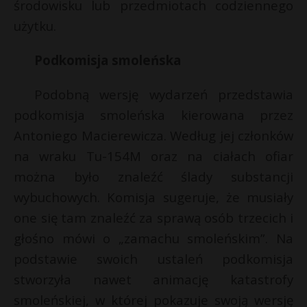
środowisku lub przedmiotach codziennego
użytku.
Podkomisja smoleńska
Podobną wersję wydarzeń przedstawia
podkomisja smoleńska kierowana przez
Antoniego Macierewicza. Według jej członków
na wraku Tu-154M oraz na ciałach ofiar
można było znaleźć ślady substancji
wybuchowych. Komisja sugeruje, że musiały
one się tam znaleźć za sprawą osób trzecich i
głośno mówi o „zamachu smoleńskim”. Na
podstawie swoich ustaleń podkomisja
stworzyła nawet animację katastrofy
smoleńskiej, w której pokazuje swoją wersję