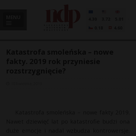
MENU
4.30
3.72
5.01
0.18
4.60
Katastrofa smoleńska – nowe
fakty. 2019 rok przyniesie
rozstrzygnięcie?
i
10 kwietnia, 2019
l
Katastrofa smoleńska – nowe fakty 2019.
Nawet dziewięć lat po katastrofie budzi ona
duże emocje i nadal wzbudza kontrowersje.