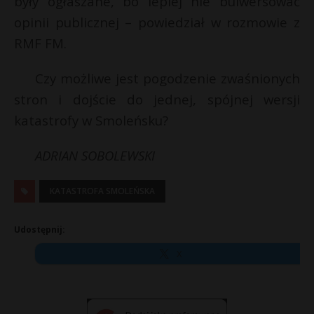
były ogłaszane, bo lepiej nie bulwersować
opinii publicznej – powiedział w rozmowie z
RMF FM.
Czy możliwe jest pogodzenie zwaśnionych
stron i dojście do jednej, spójnej wersji
katastrofy w Smoleńsku?
ADRIAN SOBOLEWSKI
KATASTROFA SMOLEŃSKA
Udostępnij:
X