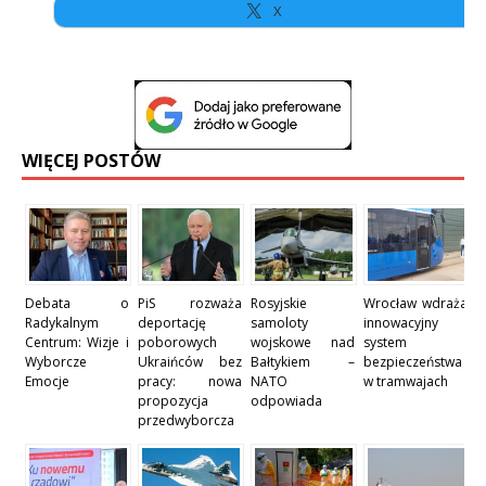
X
WIĘCEJ POSTÓW
Debata o
PiS rozważa
Rosyjskie
Wrocław wdraża
Radykalnym
deportację
samoloty
innowacyjny
Centrum: Wizje i
poborowych
wojskowe nad
system
Wyborcze
Ukraińców bez
Bałtykiem –
bezpieczeństwa
Emocje
pracy: nowa
NATO
w tramwajach
propozycja
odpowiada
przedwyborcza