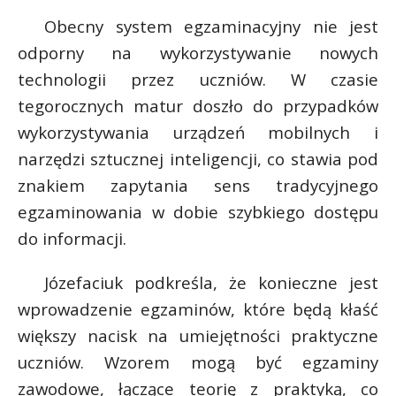
r
*
P
Obecny system egzaminacyjny nie jest
odporny na wykorzystywanie nowych
technologii przez uczniów. W czasie
tegorocznych matur doszło do przypadków
E
wykorzystywania urządzeń mobilnych i
narzędzi sztucznej inteligencji, co stawia pod
i
znakiem zapytania sens tradycyjnego
l
egzaminowania w dobie szybkiego dostępu
do informacji.
Józefaciuk podkreśla, że konieczne jest
wprowadzenie egzaminów, które będą kłaść
większy nacisk na umiejętności praktyczne
uczniów. Wzorem mogą być egzaminy
zawodowe, łączące teorię z praktyką, co