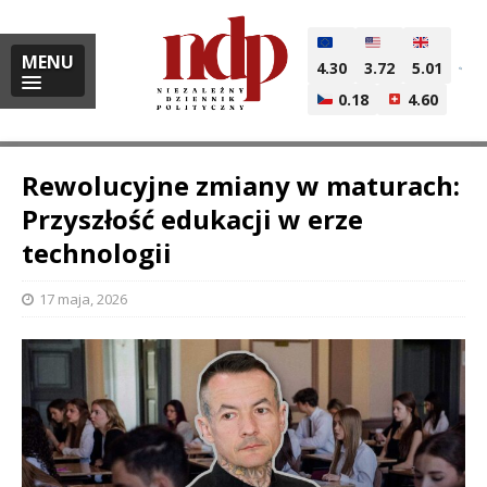
MENU
4.30
3.72
5.01
0.18
4.60
Rewolucyjne zmiany w maturach:
Przyszłość edukacji w erze
technologii
i
17 maja, 2026
l