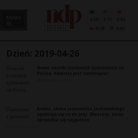
MENU
4.30
3.73
5.02
0.18
4.60
Dzień:
2019-04-26
Nowe naciski środowisk żydowskich na
i
Polskę. Kwestia jest zamknięta?
26 kwietnia, 2019
l
Brawo, słowa jasnowidza Jackowskiego
spełniają się co do joty. Niestety, teraz
sprawdza się najgorsze
26 kwietnia, 2019