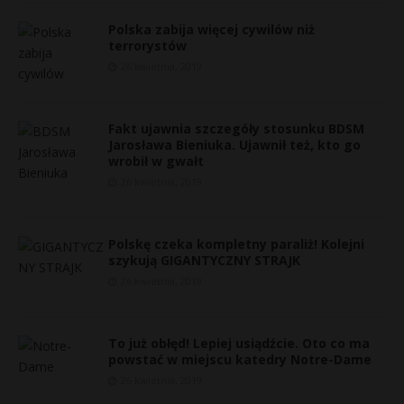
Polska zabija więcej cywilów niż
terrorystów
26 kwietnia, 2019
Fakt ujawnia szczegóły stosunku BDSM
Jarosława Bieniuka. Ujawnił też, kto go
wrobił w gwałt
26 kwietnia, 2019
Polskę czeka kompletny paraliż! Kolejni
szykują GIGANTYCZNY STRAJK
26 kwietnia, 2019
To już obłęd! Lepiej usiądźcie. Oto co ma
powstać w miejscu katedry Notre-Dame
26 kwietnia, 2019