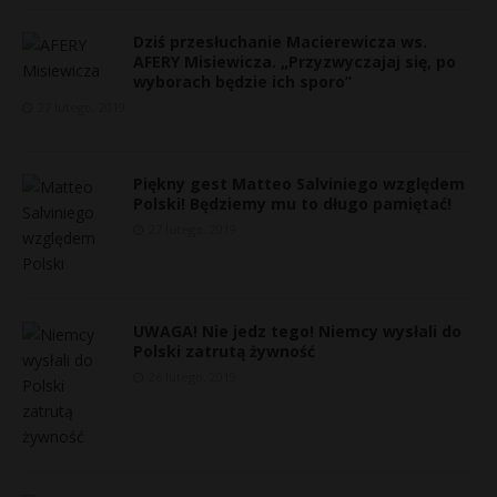
Dziś przesłuchanie Macierewicza ws.
AFERY Misiewicza. „Przyzwyczajaj się, po
wyborach będzie ich sporo”
27 lutego, 2019
Piękny gest Matteo Salviniego względem
Polski! Będziemy mu to długo pamiętać!
27 lutego, 2019
UWAGA! Nie jedz tego! Niemcy wysłali do
Polski zatrutą żywność
s
26 lutego, 2019
s
*