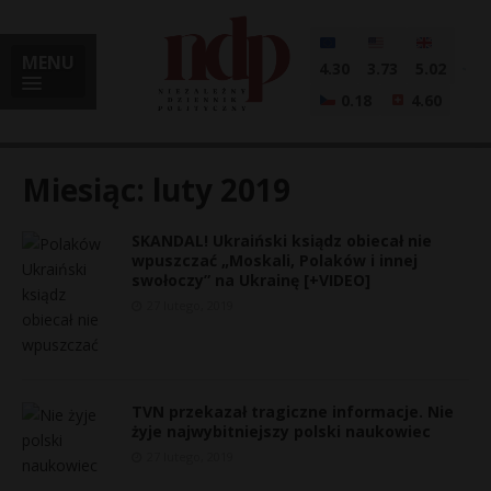
MENU
4.30
3.73
5.02
0.18
4.60
Miesiąc:
luty 2019
SKANDAL! Ukraiński ksiądz obiecał nie
i
wpuszczać „Moskali, Polaków i innej
swołoczy” na Ukrainę [+VIDEO]
27 lutego, 2019
l
TVN przekazał tragiczne informacje. Nie
żyje najwybitniejszy polski naukowiec
27 lutego, 2019