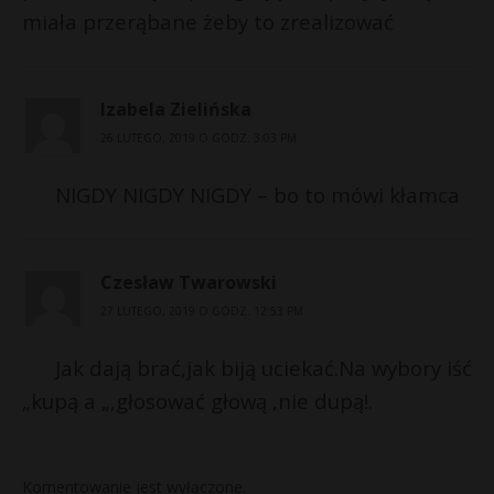
miała przerąbane żeby to zrealizować
Izabela Zielińska
26 LUTEGO, 2019 O GODZ. 3:03 PM
NIGDY NIGDY NIGDY – bo to mówi kłamca
Czesław Twarowski
27 LUTEGO, 2019 O GODZ. 12:53 PM
Jak dają brać,jak biją uciekać.Na wybory iść
„kupą a „,głosować głową ,nie dupą!.
Komentowanie jest wyłączone.