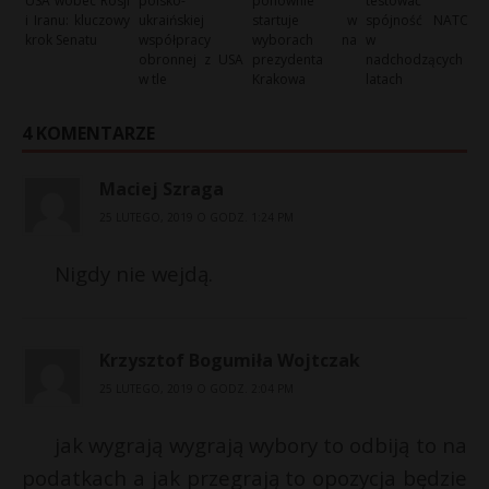
USA wobec Rosji
polsko-
ponownie
testować
i Iranu: kluczowy
ukraińskiej
startuje w
spójność NATO
krok Senatu
współpracy
wyborach na
w
obronnej z USA
prezydenta
nadchodzących
w tle
Krakowa
latach
4 KOMENTARZE
Maciej Szraga
25 LUTEGO, 2019 O GODZ. 1:24 PM
Nigdy nie wejdą.
Krzysztof Bogumiła Wojtczak
25 LUTEGO, 2019 O GODZ. 2:04 PM
jak wygrają wygrają wybory to odbiją to na
podatkach a jak przegrają to opozycja będzie