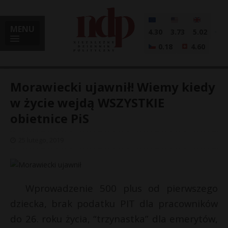
MENU
4.30
3.73
5.02
0.18
4.60
Morawiecki ujawnił! Wiemy kiedy
w życie wejdą WSZYSTKIE
obietnice PiS
i
25 lutego, 2019
l
Wprowadzenie 500 plus od pierwszego
dziecka, brak podatku PIT dla pracowników
do 26. roku życia, “trzynastka” dla emerytów,