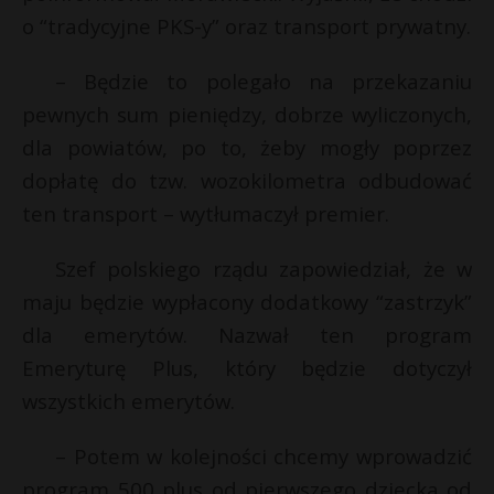
o “tradycyjne PKS-y” oraz transport prywatny.
P
– Będzie to polegało na przekazaniu
pewnych sum pieniędzy, dobrze wyliczonych,
E
dla powiatów, po to, żeby mogły poprzez
E
dopłatę do tzw. wozokilometra odbudować
i
ten transport – wytłumaczył premier.
i
l
l
Szef polskiego rządu zapowiedział, że w
maju będzie wypłacony dodatkowy “zastrzyk”
dla emerytów. Nazwał ten program
s
Emeryturę Plus, który będzie dotyczył
s
wszystkich emerytów.
– Potem w kolejności chcemy wprowadzić
program 500 plus od pierwszego dziecka od