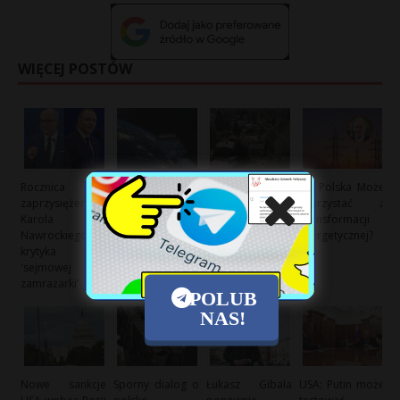
WIĘCEJ POSTÓW
Rocznica
Polska branża
Sąd potwierdza:
Jak Polska Może
zaprzysiężenia
kosmiczna:
Zużyte podkłady
Skorzystać z
Karola
Potencjał i
kolejowe to
Transformacji
Nawrockiego:
wyzwania
niebezpieczne
Energetycznej?
krytyka
rozwoju
odpady
'sejmowej
zamrażarki’
POLUB
NAS!
Nowe sankcje
Sporny dialog o
Łukasz Gibała
USA: Putin może