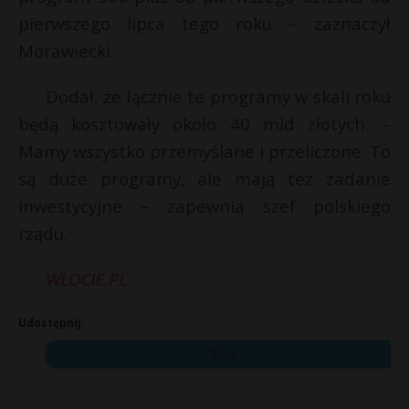
t
pierwszego lipca tego roku – zaznaczył
r
Morawiecki.
s
Dodał, że łącznie te programy w skali roku
s
będą kosztowały około 40 mld złotych. –
Mamy wszystko przemyślane i przeliczone. To
są duże programy, ale mają też zadanie
inwestycyjne – zapewnia szef polskiego
rządu.
WLOCIE.PL
Udostępnij:
X