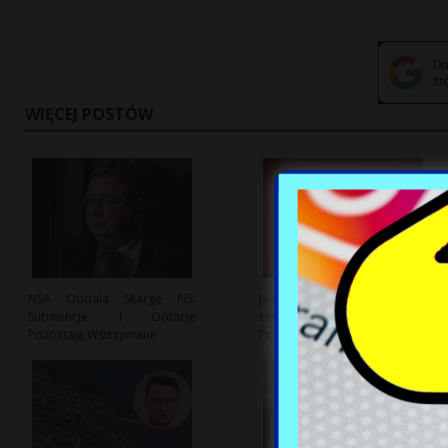
WIĘCEJ POSTÓW
NSA Oddala Skargę PiS:
Jak upały wpływają na system
Subwencje i Dotacje
elektroenergetyczny w
Pozostają Wstrzymane
Polsce?