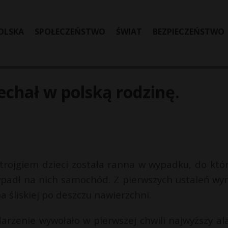
OLSKA
SPOŁECZEŃSTWO
ŚWIAT
BEZPIECZEŃSTWO
hał w polską rodzinę.
 trojgiem dzieci została ranna w wypadku, do któ
 wpadł na nich samochód. Z pierwszych ustaleń wyn
 śliskiej po deszczu nawierzchni.
arzenie wywołało w pierwszej chwili najwyższy al