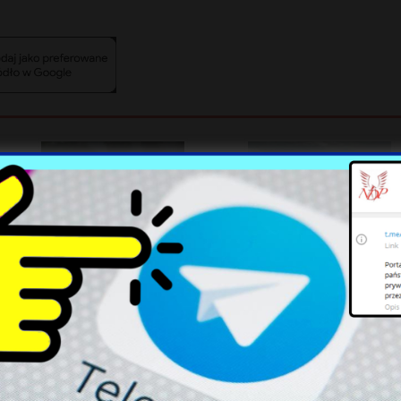
Rok prezydentury
Nowe rekordy temperatury
Nawrockiego: Polityczne
na Słowacji i w Czechach
podziały w ocenach Polaków
podczas fali upałów