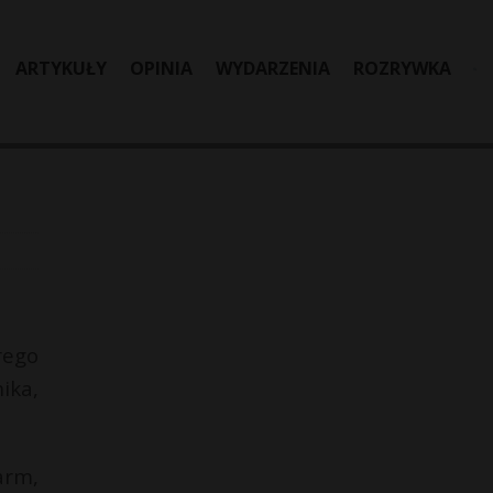
ARTYKUŁY
OPINIA
WYDARZENIA
ROZRYWKA
rego
ika,
arm,