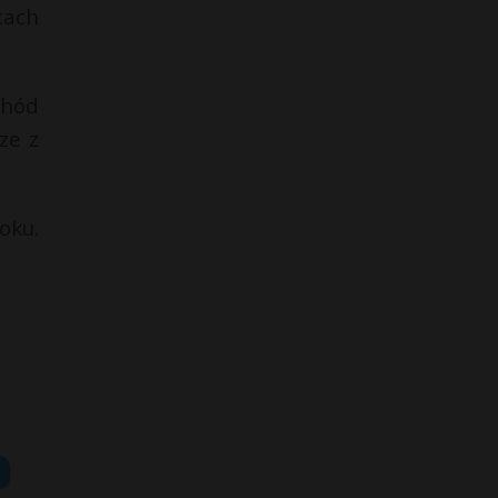
tach
chód
ze z
oku.