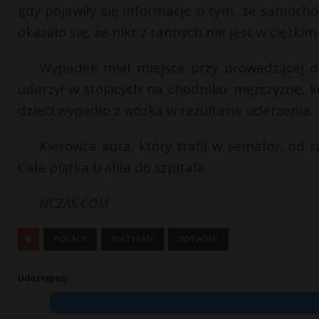
gdy pojawiły się informacje o tym, że samochó
okazało się, że nikt z rannych nie jest w ciężkim
Wypadek miał miejsce przy prowadzącej do
uderzył w stojących na chodniku: mężczyznę, ko
dzieci wypadło z wózka w rezultacie uderzenia.
Kierowca auta, który trafił w semafor, od r
Cała piątka trafiła do szpitala.
NCZAS.COM
POLACY
WATYKAN
WYPADEK
Udostępnij: