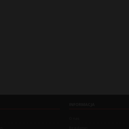
INFORMACJA
O nas
wo
Regulamin