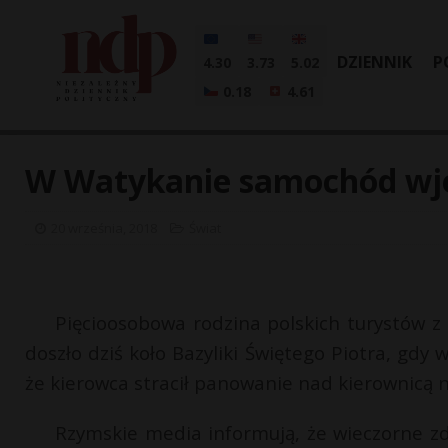
DZIENNIK
P
4.30
3.73
5.02
0.18
4.61
W Watykanie samochód wjec
20 września, 2018
Świat
Pięcioosobowa rodzina polskich turystów z
doszło dziś koło Bazyliki Świętego Piotra, gdy
że kierowca stracił panowanie nad kierownicą na
Rzymskie media informują, że wieczorne zd