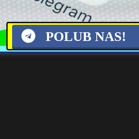
Zaskakujące SMS-y na grillu
NSA Oddala Skargę PiS:
Morawieckiego —
Bezczynność Ministerstwa
rozłamowcy na celowniku PiS
Niezasadna
POLUB NAS!