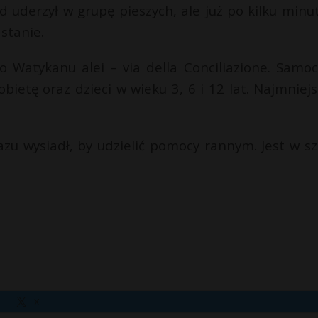
d uderzył w grupę pieszych, ale już po kilku minu
 stanie.
 Watykanu alei – via della Conciliazione. Samo
bietę oraz dzieci w wieku 3, 6 i 12 lat. Najmniejs
azu wysiadł, by udzielić pomocy rannym. Jest w sz
X